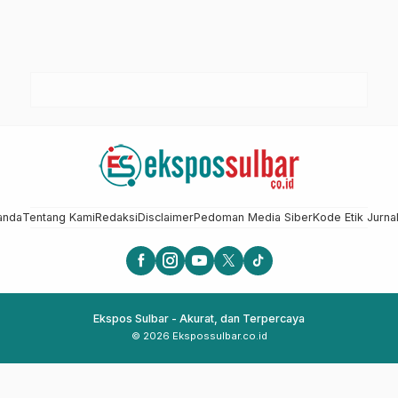
anda
Tentang Kami
Redaksi
Disclaimer
Pedoman Media Siber
Kode Etik Jurnal
Ekspos Sulbar - Akurat, dan Terpercaya
© 2026 Ekspossulbar.co.id