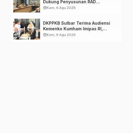
Dukung Penyusunan RAD
TPB/SDGs Sulawesi Barat
calendar_month
Kam, 6 Agu 2026
DKPPKB Sulbar Terima Audiensi
Kemenko Kumham Imipas RI,
Perkuat Pelayanan Kesehatan bagi
calendar_month
Kam, 6 Agu 2026
Kelompok Rentan