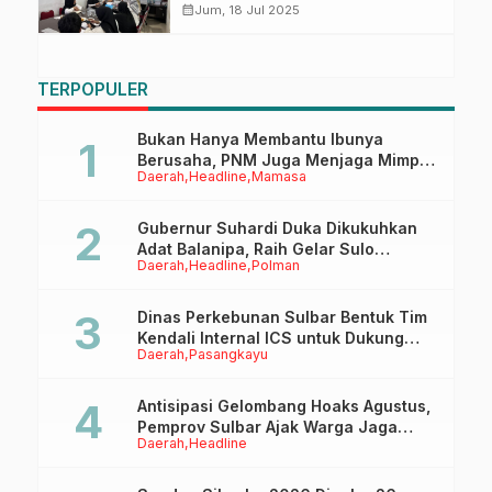
Kerugian Daerah
calendar_month
Jum, 18 Jul 2025
TERPOPULER
Bukan Hanya Membantu Ibunya
Berusaha, PNM Juga Menjaga Mimpi
Daerah
Headline
Mamasa
Anaknya Untuk Menggapai Cita-Cita
Gubernur Suhardi Duka Dikukuhkan
Adat Balanipa, Raih Gelar Sulo
Daerah
Headline
Polman
Tappidena
Dinas Perkebunan Sulbar Bentuk Tim
Kendali Internal ICS untuk Dukung
Daerah
Pasangkayu
Sertifikasi ISPO Pekebun di
Pasangkayu
Antisipasi Gelombang Hoaks Agustus,
Pemprov Sulbar Ajak Warga Jaga
Daerah
Headline
Ruang Digital