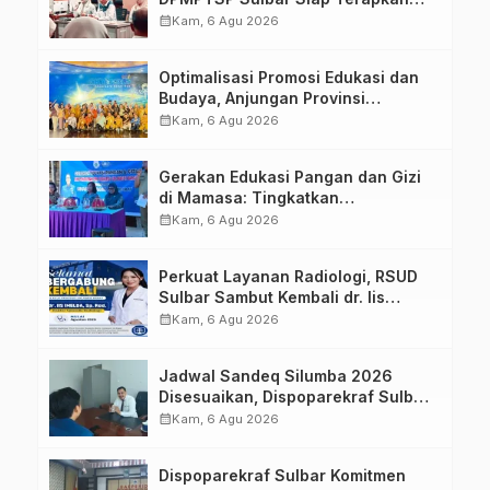
Aplikasi FLEKSI ASN
calendar_month
Kam, 6 Agu 2026
Optimalisasi Promosi Edukasi dan
Budaya, Anjungan Provinsi
Sulawesi Barat Perkuat Kolaborasi
calendar_month
Kam, 6 Agu 2026
Strategis Bersama Sky World TMII
Gerakan Edukasi Pangan dan Gizi
di Mamasa: Tingkatkan
Pengetahuan dan Keterampilan
calendar_month
Kam, 6 Agu 2026
Keluarga dalam Pemenuhan Gizi
Perkuat Layanan Radiologi, RSUD
Sulbar Sambut Kembali dr. Iis
Imelda, Sp.Rad
calendar_month
Kam, 6 Agu 2026
Jadwal Sandeq Silumba 2026
Disesuaikan, Dispoparekraf Sulbar
Pastikan Persiapan Tetap
calendar_month
Kam, 6 Agu 2026
Dimatangkan
Dispoparekraf Sulbar Komitmen