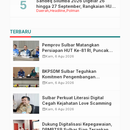
Sandeq Silumba 2026 Digelar 26
hingga 27 September, Rangkaian HUT
Daerah
Headline
Polman
Sulbar
TERBARU
Pemprov Sulbar Matangkan
Persiapan HUT Ke-81 RI, Puncak
Upacara di Lapangan Ahmad
calendar_month
Kam, 6 Agu 2026
Kirang
BKPSDM Sulbar Teguhkan
Komitmen Pengembangan
Kompetensi ASN melalui
calendar_month
Kam, 6 Agu 2026
Penandatanganan Perjanjian
Tugas Belajar 2026
Sulbar Perkuat Literasi Digital
Cegah Kejahatan Love Scamming
calendar_month
Kam, 6 Agu 2026
Dukung Digitalisasi Kepegawaian,
DPMPTSP Sulbar Siap Terapkan