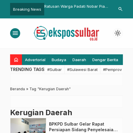
o Sulbar Menerima
Ratusan Warga Padati Nobar Piala
Polresta Mam
search
Breaking News
mi BBPSDMP Kominfo
Dunia di Kantor Gubernur,
Cipta Kondisi
Senter KIM dan Digital
Gubernur SDK: Kualitas Pemain
Serentak di
holarship akan
Kelas Dunia, Indonesia Harus Bisa
Simboro
menu
light_mode
asikan
Mencontoh
home
Advertorial
Budaya
Daerah
Dengar Berita
Eko
TRENDING TAGS
#Sulbar
#Sulawesi Barat
#Pemprov Sulba
Beranda
»
Tag "Kerugian Daerah"
Kerugian Daerah
BPKPD Sulbar Gelar Rapat
Persiapan Sidang Penyelesaian