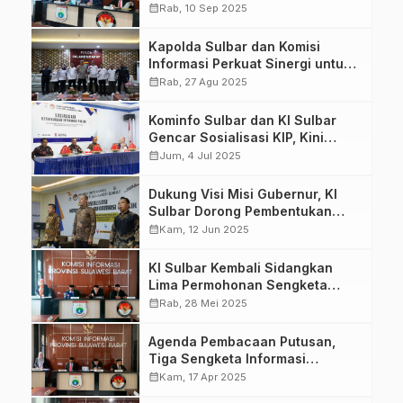
calendar_month
Rab, 10 Sep 2025
Kapolda Sulbar dan Komisi
Informasi Perkuat Sinergi untuk
Dorong Keterbukaan Publik
calendar_month
Rab, 27 Agu 2025
Kominfo Sulbar dan KI Sulbar
Gencar Sosialisasi KIP, Kini
Sambangi Kabupaten Mamuju
calendar_month
Jum, 4 Jul 2025
Tengah
Dukung Visi Misi Gubernur, KI
Sulbar Dorong Pembentukan
PPID Hingga ke Desa
calendar_month
Kam, 12 Jun 2025
KI Sulbar Kembali Sidangkan
Lima Permohonan Sengketa
Informasi, Agenda Sidang
calendar_month
Rab, 28 Mei 2025
Pembacaan Putusan
Agenda Pembacaan Putusan,
Tiga Sengketa Informasi
Dinyatakan Gugur oleh KI Sulbar
calendar_month
Kam, 17 Apr 2025