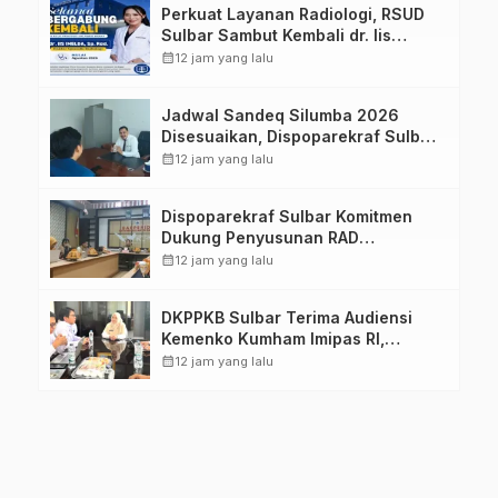
Perkuat Layanan Radiologi, RSUD
Sulbar Sambut Kembali dr. Iis
Imelda, Sp.Rad
calendar_month
12 jam yang lalu
Jadwal Sandeq Silumba 2026
Disesuaikan, Dispoparekraf Sulbar
Pastikan Persiapan Tetap
calendar_month
12 jam yang lalu
Dimatangkan
Dispoparekraf Sulbar Komitmen
Dukung Penyusunan RAD
TPB/SDGs Sulawesi Barat
calendar_month
12 jam yang lalu
DKPPKB Sulbar Terima Audiensi
Kemenko Kumham Imipas RI,
Perkuat Pelayanan Kesehatan bagi
calendar_month
12 jam yang lalu
Kelompok Rentan