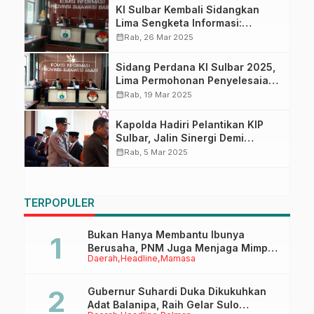
KI Sulbar Kembali Sidangkan
Lima Sengketa Informasi:
Pemohon dan Termohon Diminta
calendar_month
Rab, 26 Mar 2025
Lengkapi Berkas
Sidang Perdana KI Sulbar 2025,
Lima Permohonan Penyelesaian
Sengketa Informasi
calendar_month
Rab, 19 Mar 2025
Kapolda Hadiri Pelantikan KIP
Sulbar, Jalin Sinergi Demi
Transparansi Publik
calendar_month
Rab, 5 Mar 2025
TERPOPULER
Bukan Hanya Membantu Ibunya
Berusaha, PNM Juga Menjaga Mimpi
Daerah
Headline
Mamasa
Anaknya Untuk Menggapai Cita-Cita
Gubernur Suhardi Duka Dikukuhkan
Adat Balanipa, Raih Gelar Sulo