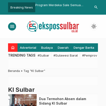
sangkayu Tetapkan Tiga
Program Merdeka Sale Semua
Pemprov Sulb
search
Breaking News
a Kasus Sewa
Lebih Mudah, Kalla Toyota
Perkuat Sine
r di DKP
Hadirkan Promo DP 12 Juta
untuk Ketah
menu
light_mode
home
Advertorial
Budaya
Daerah
Dengar Berita
Eko
TRENDING TAGS
#Sulbar
#Sulawesi Barat
#Pemprov Sulba
Beranda
»
Tag "KI Sulbar"
KI Sulbar
Dua Termohon Absen dalam
Sidang KI Sulbar