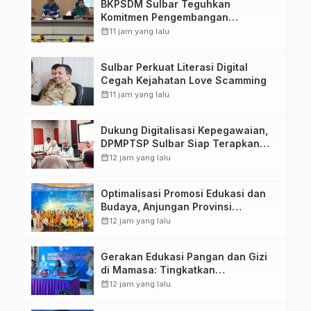
BKPSDM Sulbar Teguhkan
Komitmen Pengembangan
Kompetensi ASN melalui
calendar_month
11 jam yang lalu
Penandatanganan Perjanjian
Tugas Belajar 2026
Sulbar Perkuat Literasi Digital
Cegah Kejahatan Love Scamming
calendar_month
11 jam yang lalu
Dukung Digitalisasi Kepegawaian,
DPMPTSP Sulbar Siap Terapkan
Aplikasi FLEKSI ASN
calendar_month
12 jam yang lalu
Optimalisasi Promosi Edukasi dan
Budaya, Anjungan Provinsi
Sulawesi Barat Perkuat Kolaborasi
calendar_month
12 jam yang lalu
Strategis Bersama Sky World TMII
Gerakan Edukasi Pangan dan Gizi
di Mamasa: Tingkatkan
Pengetahuan dan Keterampilan
calendar_month
12 jam yang lalu
Keluarga dalam Pemenuhan Gizi