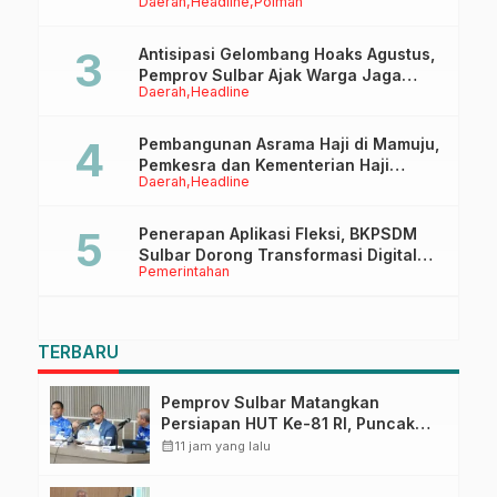
Daerah
Headline
Polman
Tappidena
Antisipasi Gelombang Hoaks Agustus,
Pemprov Sulbar Ajak Warga Jaga
Daerah
Headline
Ruang Digital
Pembangunan Asrama Haji di Mamuju,
Pemkesra dan Kementerian Haji
Daerah
Headline
Sulbar Tinjau Lokasi
Penerapan Aplikasi Fleksi, BKPSDM
Sulbar Dorong Transformasi Digital
Pemerintahan
Sistem Kehadiran ASN
TERBARU
Pemprov Sulbar Matangkan
Persiapan HUT Ke-81 RI, Puncak
Upacara di Lapangan Ahmad
calendar_month
11 jam yang lalu
Kirang