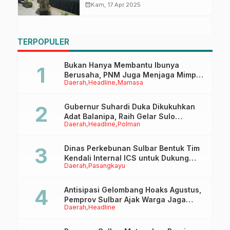
Menyasar Kabupaten Majene,
calendar_month
Kam, 17 Apr 2025
Libatkan Konten Kreator hingga
Komunitas
TERPOPULER
Bukan Hanya Membantu Ibunya
Berusaha, PNM Juga Menjaga Mimpi
Daerah
Headline
Mamasa
Anaknya Untuk Menggapai Cita-Cita
Gubernur Suhardi Duka Dikukuhkan
Adat Balanipa, Raih Gelar Sulo
Daerah
Headline
Polman
Tappidena
Dinas Perkebunan Sulbar Bentuk Tim
Kendali Internal ICS untuk Dukung
Daerah
Pasangkayu
Sertifikasi ISPO Pekebun di
Pasangkayu
Antisipasi Gelombang Hoaks Agustus,
Pemprov Sulbar Ajak Warga Jaga
Daerah
Headline
Ruang Digital