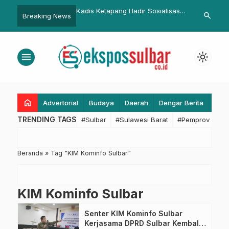
t ‘Sulbar Digital’, Kadis
Kadis Ketapang Hadir Sosialisasi
Ketua KONI S
search
Breaking News
S Paparkan Lompatan
Penyaluran Beras SPHP di
Turnamen Pic
asi di Hadapan Juri
Polman, Ingatkan Pedagang
Tinambung Cu
wards 2026
Jangan Mengoplos
Ball Tampil d
menu
light_mode
home
Advertorial
Budaya
Daerah
Dengar Berita
Eko
TRENDING TAGS
#Sulbar
#Sulawesi Barat
#Pemprov Sulba
Beranda
»
Tag "KIM Kominfo Sulbar"
KIM Kominfo Sulbar
Senter KIM Kominfo Sulbar
Kerjasama DPRD Sulbar Kembali