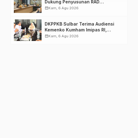
Dukung Penyusunan RAD
TPB/SDGs Sulawesi Barat
calendar_month
Kam, 6 Agu 2026
DKPPKB Sulbar Terima Audiensi
Kemenko Kumham Imipas RI,
Perkuat Pelayanan Kesehatan bagi
calendar_month
Kam, 6 Agu 2026
Kelompok Rentan