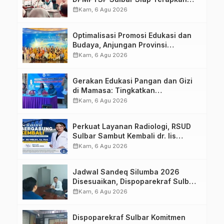
Aplikasi FLEKSI ASN
calendar_month
Kam, 6 Agu 2026
Optimalisasi Promosi Edukasi dan
Budaya, Anjungan Provinsi
Sulawesi Barat Perkuat Kolaborasi
calendar_month
Kam, 6 Agu 2026
Strategis Bersama Sky World TMII
Gerakan Edukasi Pangan dan Gizi
di Mamasa: Tingkatkan
Pengetahuan dan Keterampilan
calendar_month
Kam, 6 Agu 2026
Keluarga dalam Pemenuhan Gizi
Perkuat Layanan Radiologi, RSUD
Sulbar Sambut Kembali dr. Iis
Imelda, Sp.Rad
calendar_month
Kam, 6 Agu 2026
Jadwal Sandeq Silumba 2026
Disesuaikan, Dispoparekraf Sulbar
Pastikan Persiapan Tetap
calendar_month
Kam, 6 Agu 2026
Dimatangkan
Dispoparekraf Sulbar Komitmen