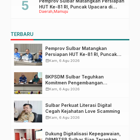
Pemprov Sulbar Matangkan Persiapan
HUT Ke-81 RI, Puncak Upacara di
Daerah
Mamuju
Lapangan Ahmad Kirang
TERBARU
Pemprov Sulbar Matangkan
Persiapan HUT Ke-81 RI, Puncak
Upacara di Lapangan Ahmad
calendar_month
Kam, 6 Agu 2026
Kirang
BKPSDM Sulbar Teguhkan
Komitmen Pengembangan
Kompetensi ASN melalui
calendar_month
Kam, 6 Agu 2026
Penandatanganan Perjanjian
Tugas Belajar 2026
Sulbar Perkuat Literasi Digital
Cegah Kejahatan Love Scamming
calendar_month
Kam, 6 Agu 2026
Dukung Digitalisasi Kepegawaian,
DPMPTSP Sulbar Siap Terapkan