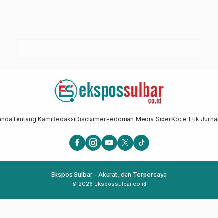
anda
Tentang Kami
Redaksi
Disclaimer
Pedoman Media Siber
Kode Etik Jurnal
Ekspos Sulbar - Akurat, dan Terpercaya
© 2026 Ekspossulbar.co.id