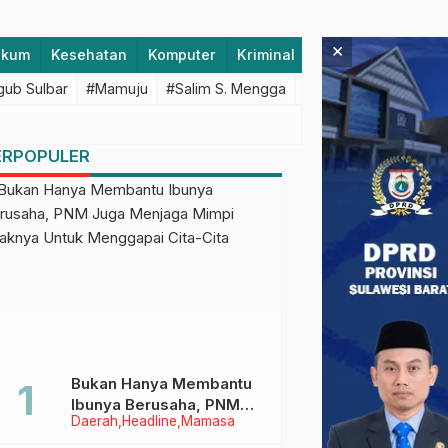
×
ukum
Kesehatan
Komputer
Kriminal
Lifestyle
Majen
ub Sulbar
#Mamuju
#Salim S. Mengga
#featured
#Polda S
ERPOPULER
Bukan Hanya Membantu
Ibunya Berusaha, PNM
Daerah
Headline
Mamasa
Juga Menjaga Mimpi
Anaknya Untuk