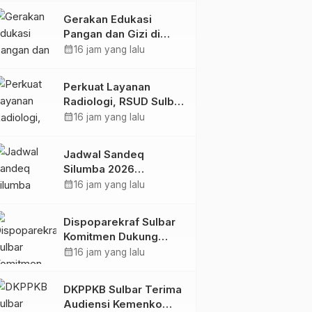
Kolaborasi Strategis
Gerakan Edukasi
Bersama Sky World
Pangan dan Gizi di
TMII
Mamasa: Tingkatkan
calendar_month
16 jam yang lalu
Pengetahuan dan
Keterampilan Keluarga
Perkuat Layanan
dalam Pemenuhan Gizi
Radiologi, RSUD Sulbar
Sambut Kembali dr. Iis
calendar_month
16 jam yang lalu
Imelda, Sp.Rad
Jadwal Sandeq
Silumba 2026
Disesuaikan,
calendar_month
16 jam yang lalu
Dispoparekraf Sulbar
Pastikan Persiapan
Dispoparekraf Sulbar
Tetap Dimatangkan
Komitmen Dukung
Penyusunan RAD
calendar_month
16 jam yang lalu
TPB/SDGs Sulawesi
Barat
DKPPKB Sulbar Terima
Audiensi Kemenko