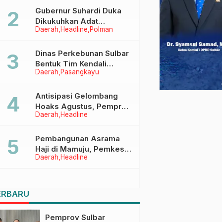
Menggapai Cita-Cita
Gubernur Suhardi Duka
Dikukuhkan Adat
Daerah
Headline
Polman
Balanipa, Raih Gelar Sulo
Tappidena
Dinas Perkebunan Sulbar
Bentuk Tim Kendali
Daerah
Pasangkayu
Internal ICS untuk Dukung
Sertifikasi ISPO Pekebun
di Pasangkayu
Antisipasi Gelombang
Hoaks Agustus, Pemprov
Daerah
Headline
Sulbar Ajak Warga Jaga
Ruang Digital
Pembangunan Asrama
Haji di Mamuju, Pemkesra
Daerah
Headline
dan Kementerian Haji
Sulbar Tinjau Lokasi
ERBARU
Pemprov Sulbar