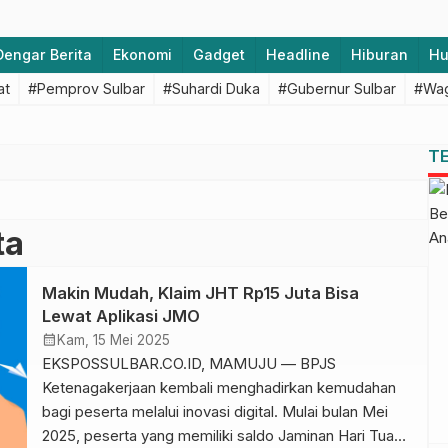
Dengar Berita
Ekonomi
Gadget
Headline
Hiburan
H
at
#Pemprov Sulbar
#Suhardi Duka
#Gubernur Sulbar
#Wag
T
ta
Makin Mudah, Klaim JHT Rp15 Juta Bisa
Lewat Aplikasi JMO
calendar_month
Kam, 15 Mei 2025
EKSPOSSULBAR.CO.ID, MAMUJU — BPJS
Ketenagakerjaan kembali menghadirkan kemudahan
bagi peserta melalui inovasi digital. Mulai bulan Mei
2025, peserta yang memiliki saldo Jaminan Hari Tua