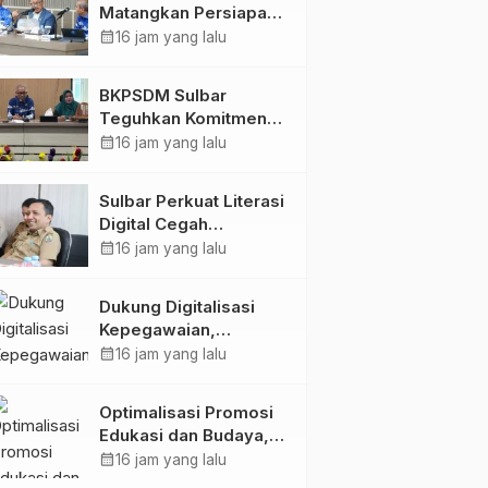
Matangkan Persiapan
HUT Ke-81 RI, Puncak
calendar_month
16 jam yang lalu
Upacara di Lapangan
Ahmad Kirang
BKPSDM Sulbar
Teguhkan Komitmen
Pengembangan
calendar_month
16 jam yang lalu
Kompetensi ASN
melalui
Sulbar Perkuat Literasi
Penandatanganan
Digital Cegah
Perjanjian Tugas
Kejahatan Love
calendar_month
16 jam yang lalu
Belajar 2026
Scamming
Dukung Digitalisasi
Kepegawaian,
DPMPTSP Sulbar Siap
calendar_month
16 jam yang lalu
Terapkan Aplikasi
FLEKSI ASN
Optimalisasi Promosi
Edukasi dan Budaya,
Anjungan Provinsi
calendar_month
16 jam yang lalu
Sulawesi Barat Perkuat