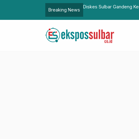
lbar Gandeng Kemenkes RI dan Dokter Lintas Batas Gelar Pelatiha
Breaking News
sehatan, Perkuat Kesiapsiagaan di Daerah Rawan Bencana