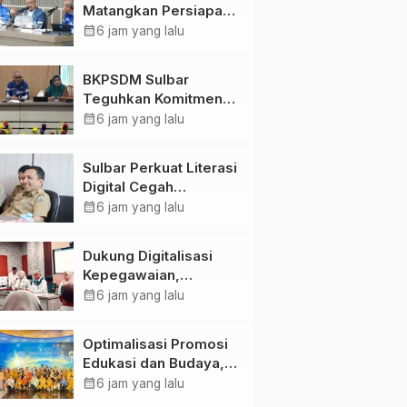
Matangkan Persiapan
HUT Ke-81 RI, Puncak
calendar_month
6 jam yang lalu
Upacara di Lapangan
Ahmad Kirang
BKPSDM Sulbar
Teguhkan Komitmen
Pengembangan
calendar_month
6 jam yang lalu
Kompetensi ASN
melalui
Sulbar Perkuat Literasi
Penandatanganan
Digital Cegah
Perjanjian Tugas
Kejahatan Love
calendar_month
6 jam yang lalu
Belajar 2026
Scamming
Dukung Digitalisasi
Kepegawaian,
DPMPTSP Sulbar Siap
calendar_month
6 jam yang lalu
Terapkan Aplikasi
FLEKSI ASN
Optimalisasi Promosi
Edukasi dan Budaya,
Anjungan Provinsi
calendar_month
6 jam yang lalu
Sulawesi Barat Perkuat