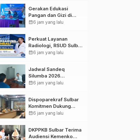
Kolaborasi Strategis
Gerakan Edukasi
Bersama Sky World
Pangan dan Gizi di
TMII
Mamasa: Tingkatkan
calendar_month
6 jam yang lalu
Pengetahuan dan
Keterampilan Keluarga
Perkuat Layanan
dalam Pemenuhan Gizi
Radiologi, RSUD Sulbar
Sambut Kembali dr. Iis
calendar_month
6 jam yang lalu
Imelda, Sp.Rad
Jadwal Sandeq
Silumba 2026
Disesuaikan,
calendar_month
6 jam yang lalu
Dispoparekraf Sulbar
Pastikan Persiapan
Dispoparekraf Sulbar
Tetap Dimatangkan
Komitmen Dukung
Penyusunan RAD
calendar_month
6 jam yang lalu
TPB/SDGs Sulawesi
Barat
DKPPKB Sulbar Terima
Audiensi Kemenko