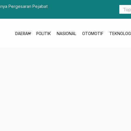
 Hanya Pergesaran Pejabat
Tangani Cov
expand_more
DAERAH
POLITIK
NASIONAL
OTOMOTIF
TEKNOLOG