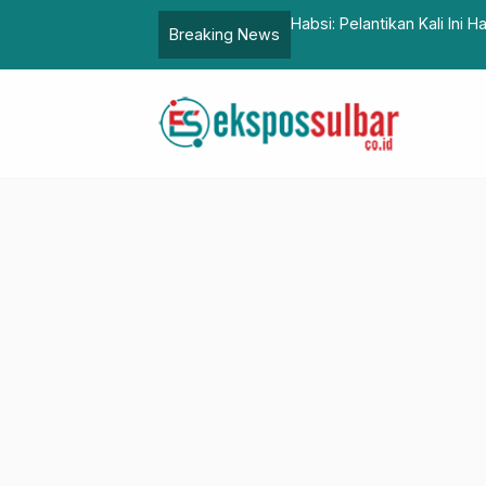
m S Mengga Minta Guru Terus Berinovasi
Habsi: Pelantikan Kali Ini
Breaking News