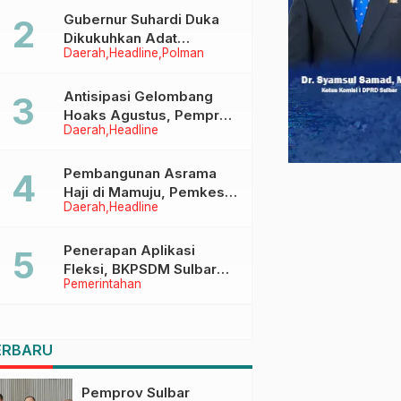
Menggapai Cita-Cita
Gubernur Suhardi Duka
Dikukuhkan Adat
Daerah
Headline
Polman
Balanipa, Raih Gelar Sulo
Tappidena
Antisipasi Gelombang
Hoaks Agustus, Pemprov
Daerah
Headline
Sulbar Ajak Warga Jaga
Ruang Digital
Pembangunan Asrama
Haji di Mamuju, Pemkesra
Daerah
Headline
dan Kementerian Haji
Sulbar Tinjau Lokasi
Penerapan Aplikasi
Fleksi, BKPSDM Sulbar
Pemerintahan
Dorong Transformasi
Digital Sistem Kehadiran
ASN
ERBARU
Pemprov Sulbar