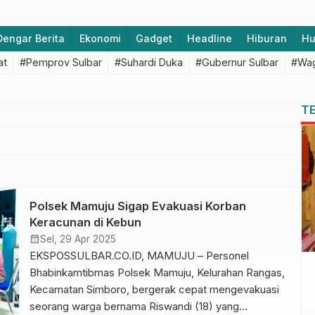
Dengar Berita
Ekonomi
Gadget
Headline
Hiburan
H
at
#Pemprov Sulbar
#Suhardi Duka
#Gubernur Sulbar
#Wag
T
Polsek Mamuju Sigap Evakuasi Korban
Keracunan di Kebun
calendar_month
Sel, 29 Apr 2025
EKSPOSSULBAR.CO.ID, MAMUJU – Personel
Bhabinkamtibmas Polsek Mamuju, Kelurahan Rangas,
Kecamatan Simboro, bergerak cepat mengevakuasi
seorang warga bernama Riswandi (18) yang