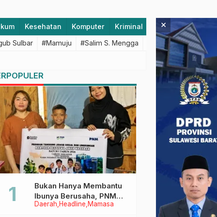
×
ukum
Kesehatan
Komputer
Kriminal
Lifestyle
Majen
ub Sulbar
#Mamuju
#Salim S. Mengga
#featured
#Polda S
ERPOPULER
Bukan Hanya Membantu
Ibunya Berusaha, PNM
Daerah
Headline
Mamasa
Juga Menjaga Mimpi
Anaknya Untuk