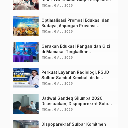
Aplikasi FLEKSI ASN
calendar_month
Kam, 6 Agu 2026
Optimalisasi Promosi Edukasi dan
Budaya, Anjungan Provinsi
Sulawesi Barat Perkuat Kolaborasi
calendar_month
Kam, 6 Agu 2026
Strategis Bersama Sky World TMII
Gerakan Edukasi Pangan dan Gizi
di Mamasa: Tingkatkan
Pengetahuan dan Keterampilan
calendar_month
Kam, 6 Agu 2026
Keluarga dalam Pemenuhan Gizi
Perkuat Layanan Radiologi, RSUD
Sulbar Sambut Kembali dr. Iis
Imelda, Sp.Rad
calendar_month
Kam, 6 Agu 2026
Jadwal Sandeq Silumba 2026
Disesuaikan, Dispoparekraf Sulbar
Pastikan Persiapan Tetap
calendar_month
Kam, 6 Agu 2026
Dimatangkan
Dispoparekraf Sulbar Komitmen