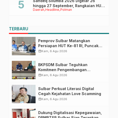
Sandeq Silumba 2026 Digelar 26
hingga 27 September, Rangkaian HUT
Daerah
Headline
Polman
Sulbar
TERBARU
Pemprov Sulbar Matangkan
Persiapan HUT Ke-81 RI, Puncak
Upacara di Lapangan Ahmad
calendar_month
Kam, 6 Agu 2026
Kirang
BKPSDM Sulbar Teguhkan
Komitmen Pengembangan
Kompetensi ASN melalui
calendar_month
Kam, 6 Agu 2026
Penandatanganan Perjanjian
Tugas Belajar 2026
Sulbar Perkuat Literasi Digital
Cegah Kejahatan Love Scamming
calendar_month
Kam, 6 Agu 2026
Dukung Digitalisasi Kepegawaian,
DPMPTSP Sulbar Siap Terapkan