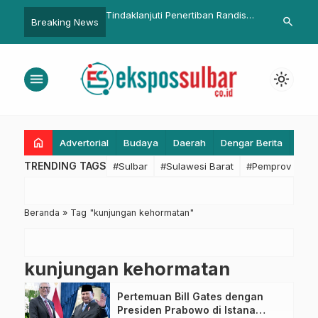
 II DPRD Sulbar Soroti
Tindaklanjuti Penertiban Randis
Retret Pertam
search
Breaking News
an Izin dan Limbah PT
Pemprov Sulbar: 5 Masih Layak, 7
Timur, Pempr
Pasangkayu, DLH
Rusak, 15 Masih ‘Lenyap’
Menyatukan V
rtindak Proaktif
Pembanguna
menu
light_mode
Berkelanjuta
home
Advertorial
Budaya
Daerah
Dengar Berita
Eko
TRENDING TAGS
#Sulbar
#Sulawesi Barat
#Pemprov Sulba
Beranda
»
Tag "kunjungan kehormatan"
kunjungan kehormatan
Pertemuan Bill Gates dengan
Presiden Prabowo di Istana