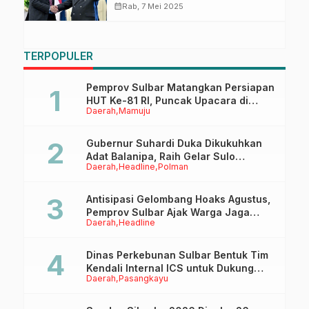
Merdeka, Bahas Kerja Sama
calendar_month
Rab, 7 Mei 2025
Strategis
TERPOPULER
Pemprov Sulbar Matangkan Persiapan
HUT Ke-81 RI, Puncak Upacara di
Daerah
Mamuju
Lapangan Ahmad Kirang
Gubernur Suhardi Duka Dikukuhkan
Adat Balanipa, Raih Gelar Sulo
Daerah
Headline
Polman
Tappidena
Antisipasi Gelombang Hoaks Agustus,
Pemprov Sulbar Ajak Warga Jaga
Daerah
Headline
Ruang Digital
Dinas Perkebunan Sulbar Bentuk Tim
Kendali Internal ICS untuk Dukung
Daerah
Pasangkayu
Sertifikasi ISPO Pekebun di
Pasangkayu