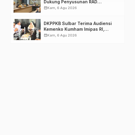
Dukung Penyusunan RAD
TPB/SDGs Sulawesi Barat
calendar_month
Kam, 6 Agu 2026
DKPPKB Sulbar Terima Audiensi
Kemenko Kumham Imipas RI,
Perkuat Pelayanan Kesehatan bagi
calendar_month
Kam, 6 Agu 2026
Kelompok Rentan