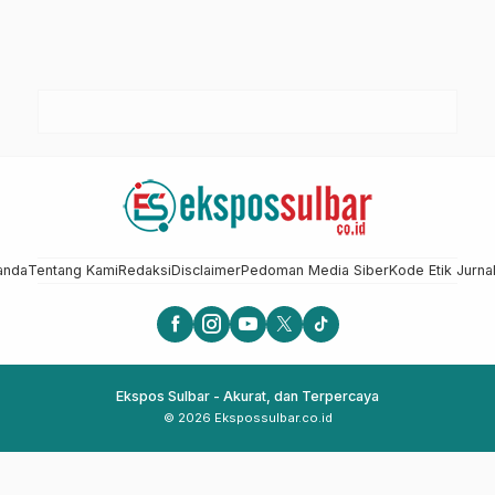
anda
Tentang Kami
Redaksi
Disclaimer
Pedoman Media Siber
Kode Etik Jurnal
Ekspos Sulbar - Akurat, dan Terpercaya
© 2026 Ekspossulbar.co.id