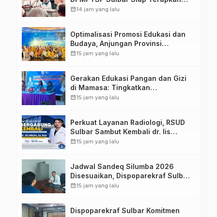
Aplikasi FLEKSI ASN
calendar_month
14 jam yang lalu
Optimalisasi Promosi Edukasi dan
Budaya, Anjungan Provinsi
Sulawesi Barat Perkuat Kolaborasi
calendar_month
15 jam yang lalu
Strategis Bersama Sky World TMII
Gerakan Edukasi Pangan dan Gizi
di Mamasa: Tingkatkan
Pengetahuan dan Keterampilan
calendar_month
15 jam yang lalu
Keluarga dalam Pemenuhan Gizi
Perkuat Layanan Radiologi, RSUD
Sulbar Sambut Kembali dr. Iis
Imelda, Sp.Rad
calendar_month
15 jam yang lalu
Jadwal Sandeq Silumba 2026
Disesuaikan, Dispoparekraf Sulbar
Pastikan Persiapan Tetap
calendar_month
15 jam yang lalu
Dimatangkan
Dispoparekraf Sulbar Komitmen