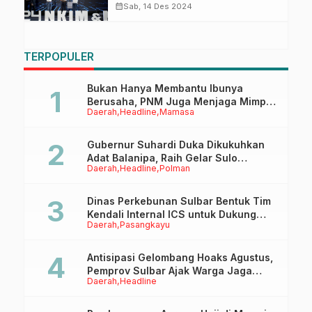
Indonesia Raih Kemenangan di
calendar_month
Sab, 14 Des 2024
Kontes CDKE Asia Pacific 2024
TERPOPULER
Bukan Hanya Membantu Ibunya
Berusaha, PNM Juga Menjaga Mimpi
Daerah
Headline
Mamasa
Anaknya Untuk Menggapai Cita-Cita
Gubernur Suhardi Duka Dikukuhkan
Adat Balanipa, Raih Gelar Sulo
Daerah
Headline
Polman
Tappidena
Dinas Perkebunan Sulbar Bentuk Tim
Kendali Internal ICS untuk Dukung
Daerah
Pasangkayu
Sertifikasi ISPO Pekebun di
Pasangkayu
Antisipasi Gelombang Hoaks Agustus,
Pemprov Sulbar Ajak Warga Jaga
Daerah
Headline
Ruang Digital