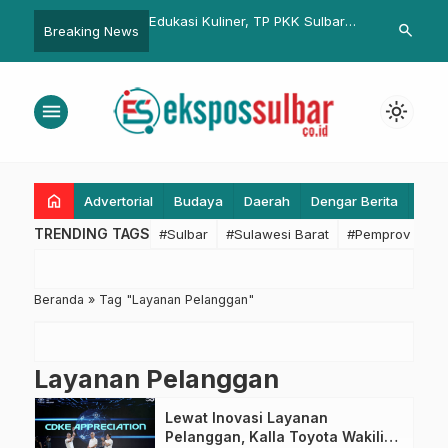
Posyandu hingga
Edukasi Kuliner, TP PKK Sulbar
Resmi Menda
search
Breaking News
si Konselor, Langkah
Sambut Akademi ABC di Mamuju
SALAM Harap
bar Dongkrak Cakupan
Independen
 Tekan Stunting
menu
light_mode
home
Advertorial
Budaya
Daerah
Dengar Berita
Eko
TRENDING TAGS
#Sulbar
#Sulawesi Barat
#Pemprov Sulba
Beranda
»
Tag "Layanan Pelanggan"
Layanan Pelanggan
Lewat Inovasi Layanan
Pelanggan, Kalla Toyota Wakili