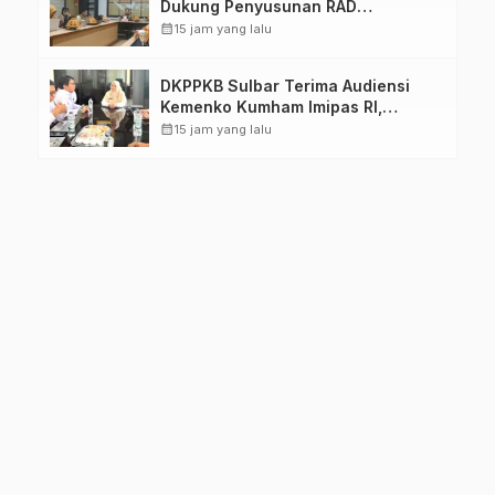
Dukung Penyusunan RAD
TPB/SDGs Sulawesi Barat
calendar_month
15 jam yang lalu
DKPPKB Sulbar Terima Audiensi
Kemenko Kumham Imipas RI,
Perkuat Pelayanan Kesehatan bagi
calendar_month
15 jam yang lalu
Kelompok Rentan