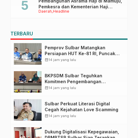
Pembangunan Asrama Haji di Mamuju,
Pemkesra dan Kementerian Haji
Daerah
Headline
Sulbar Tinjau Lokasi
TERBARU
Pemprov Sulbar Matangkan
Persiapan HUT Ke-81 RI, Puncak
Upacara di Lapangan Ahmad
calendar_month
14 jam yang lalu
Kirang
BKPSDM Sulbar Teguhkan
Komitmen Pengembangan
Kompetensi ASN melalui
calendar_month
14 jam yang lalu
Penandatanganan Perjanjian
Tugas Belajar 2026
Sulbar Perkuat Literasi Digital
Cegah Kejahatan Love Scamming
calendar_month
14 jam yang lalu
Dukung Digitalisasi Kepegawaian,
DPMPTSP Sulbar Siap Terapkan