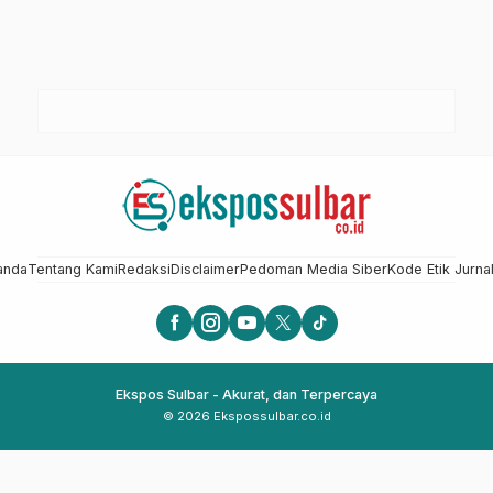
anda
Tentang Kami
Redaksi
Disclaimer
Pedoman Media Siber
Kode Etik Jurnal
Ekspos Sulbar - Akurat, dan Terpercaya
© 2026 Ekspossulbar.co.id