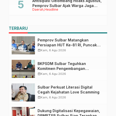
Antisipasi Gelombang Hoaks Agustus,
Pemprov Sulbar Ajak Warga Jaga
Daerah
Headline
Ruang Digital
TERBARU
Pemprov Sulbar Matangkan
Persiapan HUT Ke-81 RI, Puncak
Upacara di Lapangan Ahmad
calendar_month
Kam, 6 Agu 2026
Kirang
BKPSDM Sulbar Teguhkan
Komitmen Pengembangan
Kompetensi ASN melalui
calendar_month
Kam, 6 Agu 2026
Penandatanganan Perjanjian
Tugas Belajar 2026
Sulbar Perkuat Literasi Digital
Cegah Kejahatan Love Scamming
calendar_month
Kam, 6 Agu 2026
Dukung Digitalisasi Kepegawaian,
DPMPTSP Sulbar Siap Terapkan