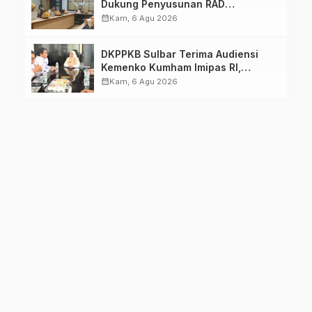
Dukung Penyusunan RAD
TPB/SDGs Sulawesi Barat
calendar_month
Kam, 6 Agu 2026
DKPPKB Sulbar Terima Audiensi
Kemenko Kumham Imipas RI,
Perkuat Pelayanan Kesehatan bagi
calendar_month
Kam, 6 Agu 2026
Kelompok Rentan