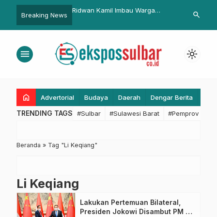
esar Putri Indonesia
Ridwan Kamil Imbau Warga
Gubernur Sul
search
Breaking News
ub Sulbar Berpesan ke
Gunakan Kebebasan Ini Dengan
Pejabat untu
rkenalkan Kearifan
Tanggung Jawab
ar
menu
light_mode
home
Advertorial
Budaya
Daerah
Dengar Berita
Eko
TRENDING TAGS
#Sulbar
#Sulawesi Barat
#Pemprov Sulba
Beranda
»
Tag "Li Keqiang"
Li Keqiang
Lakukan Pertemuan Bilateral,
Presiden Jokowi Disambut PM Li