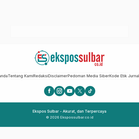
anda
Tentang Kami
Redaksi
Disclaimer
Pedoman Media Siber
Kode Etik Jurnal
Ekspos Sulbar - Akurat, dan Terpercaya
© 2026 Ekspossulbar.co.id