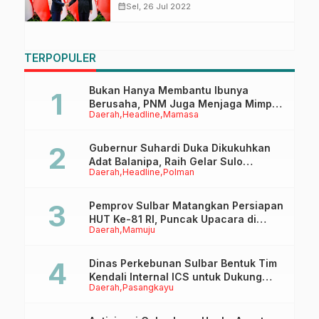
Keqiang
calendar_month
Sel, 26 Jul 2022
TERPOPULER
Bukan Hanya Membantu Ibunya
Berusaha, PNM Juga Menjaga Mimpi
Daerah
Headline
Mamasa
Anaknya Untuk Menggapai Cita-Cita
Gubernur Suhardi Duka Dikukuhkan
Adat Balanipa, Raih Gelar Sulo
Daerah
Headline
Polman
Tappidena
Pemprov Sulbar Matangkan Persiapan
HUT Ke-81 RI, Puncak Upacara di
Daerah
Mamuju
Lapangan Ahmad Kirang
Dinas Perkebunan Sulbar Bentuk Tim
Kendali Internal ICS untuk Dukung
Daerah
Pasangkayu
Sertifikasi ISPO Pekebun di
Pasangkayu