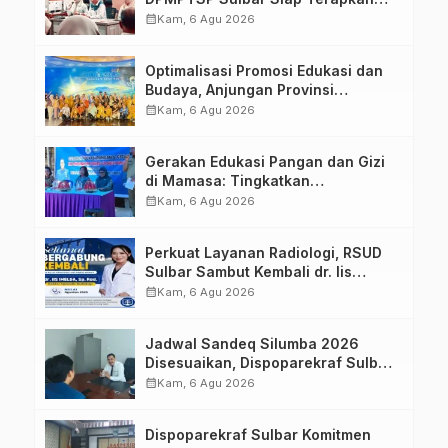
Aplikasi FLEKSI ASN
calendar_month
Kam, 6 Agu 2026
Optimalisasi Promosi Edukasi dan
Budaya, Anjungan Provinsi
Sulawesi Barat Perkuat Kolaborasi
calendar_month
Kam, 6 Agu 2026
Strategis Bersama Sky World TMII
Gerakan Edukasi Pangan dan Gizi
di Mamasa: Tingkatkan
Pengetahuan dan Keterampilan
calendar_month
Kam, 6 Agu 2026
Keluarga dalam Pemenuhan Gizi
Perkuat Layanan Radiologi, RSUD
Sulbar Sambut Kembali dr. Iis
Imelda, Sp.Rad
calendar_month
Kam, 6 Agu 2026
Jadwal Sandeq Silumba 2026
Disesuaikan, Dispoparekraf Sulbar
Pastikan Persiapan Tetap
calendar_month
Kam, 6 Agu 2026
Dimatangkan
Dispoparekraf Sulbar Komitmen