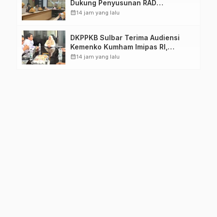
Dukung Penyusunan RAD
TPB/SDGs Sulawesi Barat
calendar_month
14 jam yang lalu
DKPPKB Sulbar Terima Audiensi
Kemenko Kumham Imipas RI,
Perkuat Pelayanan Kesehatan bagi
calendar_month
14 jam yang lalu
Kelompok Rentan