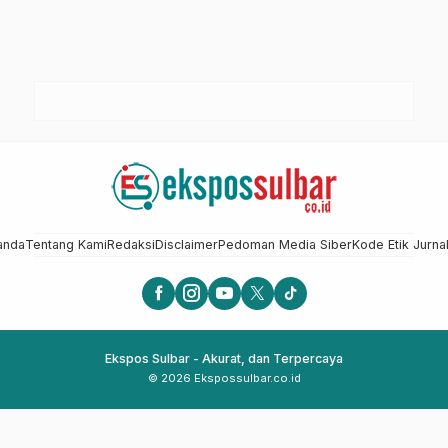
anda
Tentang Kami
Redaksi
Disclaimer
Pedoman Media Siber
Kode Etik Jurnal
Ekspos Sulbar - Akurat, dan Terpercaya
© 2026 Ekspossulbar.co.id