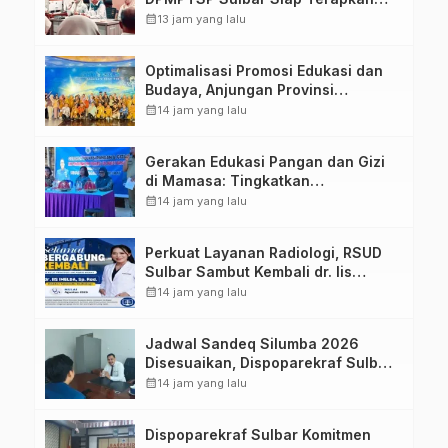
Aplikasi FLEKSI ASN
calendar_month
13 jam yang lalu
Optimalisasi Promosi Edukasi dan
Budaya, Anjungan Provinsi
Sulawesi Barat Perkuat Kolaborasi
calendar_month
14 jam yang lalu
Strategis Bersama Sky World TMII
Gerakan Edukasi Pangan dan Gizi
di Mamasa: Tingkatkan
Pengetahuan dan Keterampilan
calendar_month
14 jam yang lalu
Keluarga dalam Pemenuhan Gizi
Perkuat Layanan Radiologi, RSUD
Sulbar Sambut Kembali dr. Iis
Imelda, Sp.Rad
calendar_month
14 jam yang lalu
Jadwal Sandeq Silumba 2026
Disesuaikan, Dispoparekraf Sulbar
Pastikan Persiapan Tetap
calendar_month
14 jam yang lalu
Dimatangkan
Dispoparekraf Sulbar Komitmen