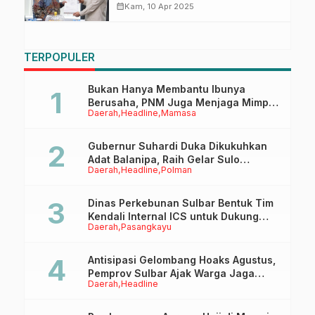
Pemeriksaan LKPD Sulbar 2024
calendar_month
Kam, 10 Apr 2025
TERPOPULER
Bukan Hanya Membantu Ibunya
Berusaha, PNM Juga Menjaga Mimpi
Daerah
Headline
Mamasa
Anaknya Untuk Menggapai Cita-Cita
Gubernur Suhardi Duka Dikukuhkan
Adat Balanipa, Raih Gelar Sulo
Daerah
Headline
Polman
Tappidena
Dinas Perkebunan Sulbar Bentuk Tim
Kendali Internal ICS untuk Dukung
Daerah
Pasangkayu
Sertifikasi ISPO Pekebun di
Pasangkayu
Antisipasi Gelombang Hoaks Agustus,
Pemprov Sulbar Ajak Warga Jaga
Daerah
Headline
Ruang Digital