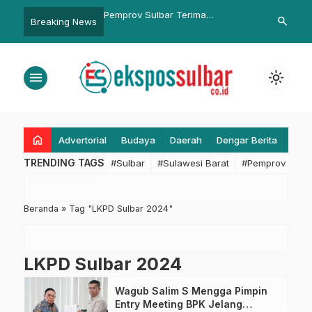
ulbar Terima
Pemprov Sulbar Terima
Ketua DPRD 
search
Breaking News
 Kompolnas, Jalin
Kunjungan IMV Corporation
Untuk Pengun
ingkatkan Transparansi
Jepang, Rencana Pasang Alat
Deteksi Dini Bencana
menu
light_mode
home
Advertorial
Budaya
Daerah
Dengar Berita
Eko
TRENDING TAGS
#Sulbar
#Sulawesi Barat
#Pemprov Sulba
Beranda
»
Tag "LKPD Sulbar 2024"
LKPD Sulbar 2024
Wagub Salim S Mengga Pimpin
Entry Meeting BPK Jelang