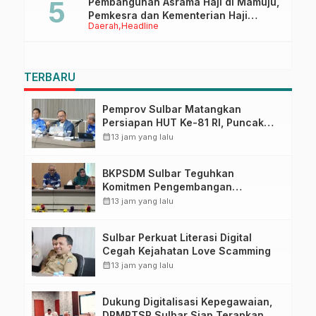
Pembangunan Asrama Haji di Mamuju,
Pemkesra dan Kementerian Haji
Daerah
Headline
Sulbar Tinjau Lokasi
TERBARU
Pemprov Sulbar Matangkan
Persiapan HUT Ke-81 RI, Puncak
Upacara di Lapangan Ahmad
calendar_month
13 jam yang lalu
Kirang
BKPSDM Sulbar Teguhkan
Komitmen Pengembangan
Kompetensi ASN melalui
calendar_month
13 jam yang lalu
Penandatanganan Perjanjian
Tugas Belajar 2026
Sulbar Perkuat Literasi Digital
Cegah Kejahatan Love Scamming
calendar_month
13 jam yang lalu
Dukung Digitalisasi Kepegawaian,
DPMPTSP Sulbar Siap Terapkan