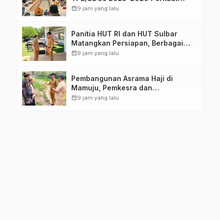
Arah Pembangunan Berkelanjutan
calendar_month
9 jam yang lalu
Sulawesi Barat
Panitia HUT RI dan HUT Sulbar
Matangkan Persiapan, Berbagai
Lomba Akan Dilaksanakan Pemprov
calendar_month
9 jam yang lalu
Sulbar
Pembangunan Asrama Haji di
Mamuju, Pemkesra dan
Kementerian Haji Sulbar Tinjau
calendar_month
9 jam yang lalu
Lokasi