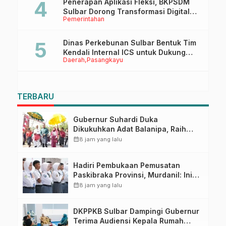
Penerapan Aplikasi Fleksi, BKPSDM
Sulbar Dorong Transformasi Digital
Pemerintahan
Sistem Kehadiran ASN
Dinas Perkebunan Sulbar Bentuk Tim
Kendali Internal ICS untuk Dukung
Daerah
Pasangkayu
Sertifikasi ISPO Pekebun di
Pasangkayu
TERBARU
Gubernur Suhardi Duka
Dikukuhkan Adat Balanipa, Raih
Gelar Sulo Tappidena
calendar_month
8 jam yang lalu
Hadiri Pembukaan Pemusatan
Paskibraka Provinsi, Murdanil: Ini
Membentuk Karakter Hingga
calendar_month
8 jam yang lalu
Kedisiplinannya
DKPPKB Sulbar Dampingi Gubernur
Terima Audiensi Kepala Rumah