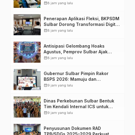
Sakit TK. III Punggawa Malolo
calendar_month
8 jam yang lalu
Penerapan Aplikasi Fleksi, BKPSDM
Sulbar Dorong Transformasi Digital
Sistem Kehadiran ASN
calendar_month
8 jam yang lalu
Antisipasi Gelombang Hoaks
Agustus, Pemprov Sulbar Ajak
Warga Jaga Ruang Digital
calendar_month
8 jam yang lalu
Gubernur Sulbar Pimpin Rakor
BSPS 2026: Mamuju dan
Pasangkayu Masih Nol Realisasi
calendar_month
9 jam yang lalu
dari Kuota 5.250 Unit
Dinas Perkebunan Sulbar Bentuk
Tim Kendali Internal ICS untuk
Dukung Sertifikasi ISPO Pekebun di
calendar_month
9 jam yang lalu
Pasangkayu
Penyusunan Dokumen RAD
TPB/SDGs 2025–2029 Perkuat