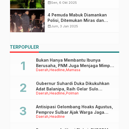
Sungai Saat Hendak Diamankan
calendar_month
Sen, 6 Okt 2025
Polisi
4 Pemuda Mabuk Diamankan
Polisi, Ditemukan Miras dan
Puluhan Butir Boje
calendar_month
Jum, 3 Jan 2025
TERPOPULER
Bukan Hanya Membantu Ibunya
Berusaha, PNM Juga Menjaga Mimpi
Daerah
Headline
Mamasa
Anaknya Untuk Menggapai Cita-Cita
Gubernur Suhardi Duka Dikukuhkan
Adat Balanipa, Raih Gelar Sulo
Daerah
Headline
Polman
Tappidena
Antisipasi Gelombang Hoaks Agustus,
Pemprov Sulbar Ajak Warga Jaga
Daerah
Headline
Ruang Digital