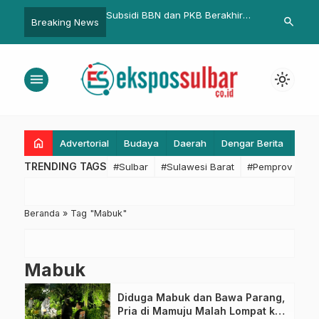
ro Pemkesra Sulbar
Subsidi BBN dan PKB Berakhir
Bapperida Su
search
Breaking News
nching dan Sosialisasi
Juni, Harga Naik Mulai Juli
Akselerasi P
ORPRI Tingkat Nasional
Penurunan Em
26
Pembangunan
menu
light_mode
home
Advertorial
Budaya
Daerah
Dengar Berita
Eko
TRENDING TAGS
#Sulbar
#Sulawesi Barat
#Pemprov Sulba
Beranda
»
Tag "Mabuk"
Mabuk
Diduga Mabuk dan Bawa Parang,
Pria di Mamuju Malah Lompat ke