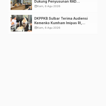
Dukung Penyusunan RAD
TPB/SDGs Sulawesi Barat
calendar_month
Kam, 6 Agu 2026
DKPPKB Sulbar Terima Audiensi
Kemenko Kumham Imipas RI,
Perkuat Pelayanan Kesehatan bagi
calendar_month
Kam, 6 Agu 2026
Kelompok Rentan