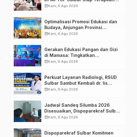
Aplikasi FLEKSI ASN
calendar_month
Kam, 6 Agu 2026
Optimalisasi Promosi Edukasi dan
Budaya, Anjungan Provinsi
Sulawesi Barat Perkuat Kolaborasi
calendar_month
Kam, 6 Agu 2026
Strategis Bersama Sky World TMII
Gerakan Edukasi Pangan dan Gizi
di Mamasa: Tingkatkan
Pengetahuan dan Keterampilan
calendar_month
Kam, 6 Agu 2026
Keluarga dalam Pemenuhan Gizi
Perkuat Layanan Radiologi, RSUD
Sulbar Sambut Kembali dr. Iis
Imelda, Sp.Rad
calendar_month
Kam, 6 Agu 2026
Jadwal Sandeq Silumba 2026
Disesuaikan, Dispoparekraf Sulbar
Pastikan Persiapan Tetap
calendar_month
Kam, 6 Agu 2026
Dimatangkan
Dispoparekraf Sulbar Komitmen