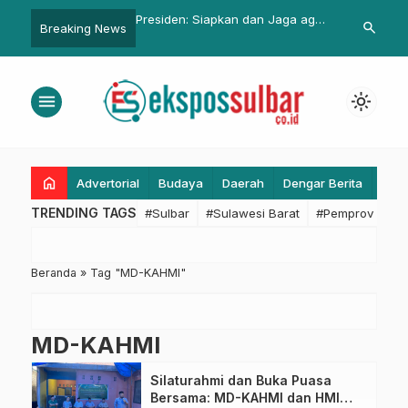
ar Bergerak Cepat
Presiden: Siapkan dan Jaga agar
Jabar Rumah 
search
Breaking News
ak Puting Beliung di
Pemilu 2024 Hasil dan Prosesnya
Baterai Terb
engah
Baik
Asia Tengga
menu
light_mode
home
Advertorial
Budaya
Daerah
Dengar Berita
Eko
TRENDING TAGS
#Sulbar
#Sulawesi Barat
#Pemprov Sulba
Beranda
»
Tag "MD-KAHMI"
MD-KAHMI
Silaturahmi dan Buka Puasa
Bersama: MD-KAHMI dan HMI