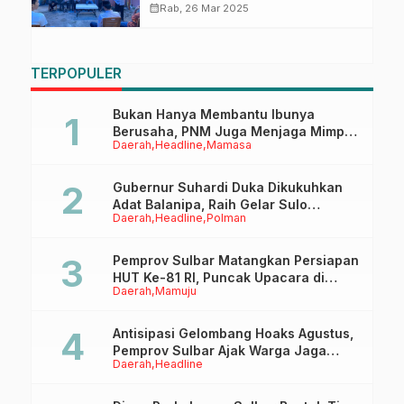
Cabang Polman Pererat
calendar_month
Rab, 26 Mar 2025
Kolaborasi
TERPOPULER
Bukan Hanya Membantu Ibunya
Berusaha, PNM Juga Menjaga Mimpi
Daerah
Headline
Mamasa
Anaknya Untuk Menggapai Cita-Cita
Gubernur Suhardi Duka Dikukuhkan
Adat Balanipa, Raih Gelar Sulo
Daerah
Headline
Polman
Tappidena
Pemprov Sulbar Matangkan Persiapan
HUT Ke-81 RI, Puncak Upacara di
Daerah
Mamuju
Lapangan Ahmad Kirang
Antisipasi Gelombang Hoaks Agustus,
Pemprov Sulbar Ajak Warga Jaga
Daerah
Headline
Ruang Digital