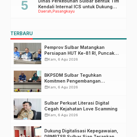
Dinas Perkebunan Sulbar Bentuk Tim
Kendali Internal ICS untuk Dukung
Daerah
Pasangkayu
Sertifikasi ISPO Pekebun di
Pasangkayu
TERBARU
Pemprov Sulbar Matangkan
Persiapan HUT Ke-81 RI, Puncak
Upacara di Lapangan Ahmad
calendar_month
Kam, 6 Agu 2026
Kirang
BKPSDM Sulbar Teguhkan
Komitmen Pengembangan
Kompetensi ASN melalui
calendar_month
Kam, 6 Agu 2026
Penandatanganan Perjanjian
Tugas Belajar 2026
Sulbar Perkuat Literasi Digital
Cegah Kejahatan Love Scamming
calendar_month
Kam, 6 Agu 2026
Dukung Digitalisasi Kepegawaian,
DPMPTSP Sulbar Siap Terapkan