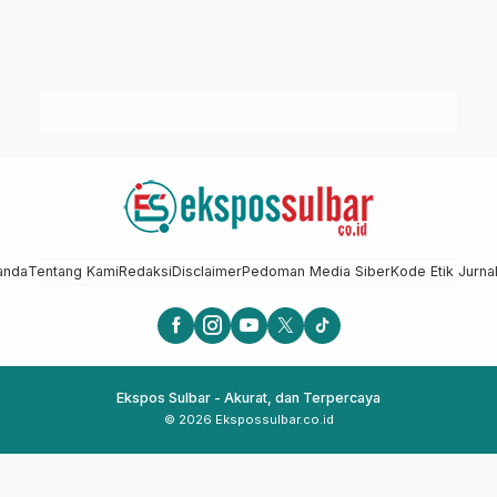
anda
Tentang Kami
Redaksi
Disclaimer
Pedoman Media Siber
Kode Etik Jurnal
Ekspos Sulbar - Akurat, dan Terpercaya
© 2026 Ekspossulbar.co.id