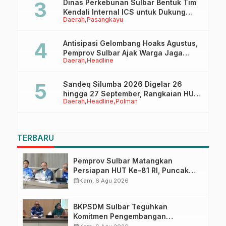
Dinas Perkebunan Sulbar Bentuk Tim
Kendali Internal ICS untuk Dukung
Daerah
Pasangkayu
Sertifikasi ISPO Pekebun di
Pasangkayu
Antisipasi Gelombang Hoaks Agustus,
Pemprov Sulbar Ajak Warga Jaga
Daerah
Headline
Ruang Digital
Sandeq Silumba 2026 Digelar 26
hingga 27 September, Rangkaian HUT
Daerah
Headline
Polman
Sulbar
TERBARU
Pemprov Sulbar Matangkan
Persiapan HUT Ke-81 RI, Puncak
Upacara di Lapangan Ahmad
calendar_month
Kam, 6 Agu 2026
Kirang
BKPSDM Sulbar Teguhkan
Komitmen Pengembangan
Kompetensi ASN melalui