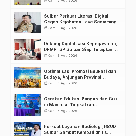
calendar_month
Kam, 6 Agu 2026
Penandatanganan Perjanjian
Tugas Belajar 2026
Sulbar Perkuat Literasi Digital
Cegah Kejahatan Love Scamming
calendar_month
Kam, 6 Agu 2026
Dukung Digitalisasi Kepegawaian,
DPMPTSP Sulbar Siap Terapkan
Aplikasi FLEKSI ASN
calendar_month
Kam, 6 Agu 2026
Optimalisasi Promosi Edukasi dan
Budaya, Anjungan Provinsi
Sulawesi Barat Perkuat Kolaborasi
calendar_month
Kam, 6 Agu 2026
Strategis Bersama Sky World TMII
Gerakan Edukasi Pangan dan Gizi
di Mamasa: Tingkatkan
Pengetahuan dan Keterampilan
calendar_month
Kam, 6 Agu 2026
Keluarga dalam Pemenuhan Gizi
Perkuat Layanan Radiologi, RSUD
Sulbar Sambut Kembali dr. Iis