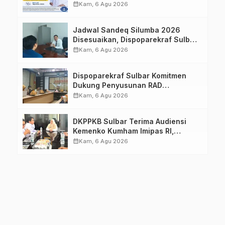
Imelda, Sp.Rad
calendar_month
Kam, 6 Agu 2026
Jadwal Sandeq Silumba 2026
Disesuaikan, Dispoparekraf Sulbar
Pastikan Persiapan Tetap
calendar_month
Kam, 6 Agu 2026
Dimatangkan
Dispoparekraf Sulbar Komitmen
Dukung Penyusunan RAD
TPB/SDGs Sulawesi Barat
calendar_month
Kam, 6 Agu 2026
DKPPKB Sulbar Terima Audiensi
Kemenko Kumham Imipas RI,
Perkuat Pelayanan Kesehatan bagi
calendar_month
Kam, 6 Agu 2026
Kelompok Rentan