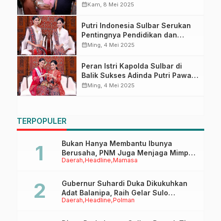
Bhayangkari Daerah Sulbar
calendar_month
Kam, 8 Mei 2025
Kunjungi Posyandu Indo Sa’ba
Putri Indonesia Sulbar Serukan
Pentingnya Pendidikan dan
Budaya Berkelanjutan di
calendar_month
Ming, 4 Mei 2025
Hardiknas
Peran Istri Kapolda Sulbar di
Balik Sukses Adinda Putri Pawan
Tembus 16 Besar Puteri
calendar_month
Ming, 4 Mei 2025
Indonesia 2025
TERPOPULER
Bukan Hanya Membantu Ibunya
Berusaha, PNM Juga Menjaga Mimpi
Daerah
Headline
Mamasa
Anaknya Untuk Menggapai Cita-Cita
Gubernur Suhardi Duka Dikukuhkan
Adat Balanipa, Raih Gelar Sulo
Daerah
Headline
Polman
Tappidena