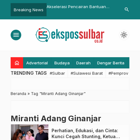
r Ikuti Kick-off
Akselerasi Pencairan Bantuan
Peserta Apres
search
Breaking News
NPB, Perkuat Pemetaan
Pendidikan, Biro Pemkesra Sulbar
Pelaksanaan
Kapasitas dan Risiko
Intensifkan Verifikasi Berkas
2025
asional
Beasiswa Tahap I
menu
light_mode
home
Advertorial
Budaya
Daerah
Dengar Berita
Eko
TRENDING TAGS
#Sulbar
#Sulawesi Barat
#Pemprov Sulba
Beranda
»
Tag "Miranti Adang Ginanjar"
Miranti Adang Ginanjar
Perhatian, Edukasi, dan Cinta:
Kunci Cegah Stunting, Ketua