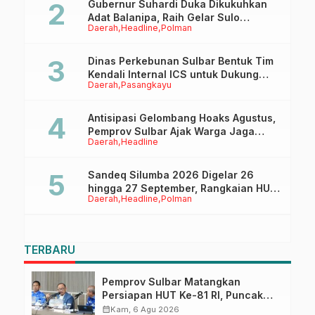
Gubernur Suhardi Duka Dikukuhkan
Adat Balanipa, Raih Gelar Sulo
Daerah
Headline
Polman
Tappidena
Dinas Perkebunan Sulbar Bentuk Tim
Kendali Internal ICS untuk Dukung
Daerah
Pasangkayu
Sertifikasi ISPO Pekebun di
Pasangkayu
Antisipasi Gelombang Hoaks Agustus,
Pemprov Sulbar Ajak Warga Jaga
Daerah
Headline
Ruang Digital
Sandeq Silumba 2026 Digelar 26
hingga 27 September, Rangkaian HUT
Daerah
Headline
Polman
Sulbar
TERBARU
Pemprov Sulbar Matangkan
Persiapan HUT Ke-81 RI, Puncak
Upacara di Lapangan Ahmad
calendar_month
Kam, 6 Agu 2026