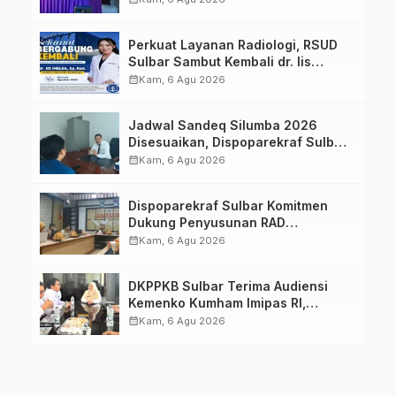
Keluarga dalam Pemenuhan Gizi
Perkuat Layanan Radiologi, RSUD
Sulbar Sambut Kembali dr. Iis
Imelda, Sp.Rad
calendar_month
Kam, 6 Agu 2026
Jadwal Sandeq Silumba 2026
Disesuaikan, Dispoparekraf Sulbar
Pastikan Persiapan Tetap
calendar_month
Kam, 6 Agu 2026
Dimatangkan
Dispoparekraf Sulbar Komitmen
Dukung Penyusunan RAD
TPB/SDGs Sulawesi Barat
calendar_month
Kam, 6 Agu 2026
DKPPKB Sulbar Terima Audiensi
Kemenko Kumham Imipas RI,
Perkuat Pelayanan Kesehatan bagi
calendar_month
Kam, 6 Agu 2026
Kelompok Rentan