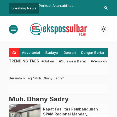
ak Pekerja, Disnaker
Perkuat Akuntabilitas
Kesbangpol S
search
Breaking News
gaskan Larangan
Pemerintahan, Kepala BPKAD
Aduan Jika 
 Ijazah dan Dokumen
Sulbar Ikut Rapat Strategis
Melanggar
Evaluasi Kinerja Kepala Daerah
menu
light_mode
2026
home
Advertorial
Budaya
Daerah
Dengar Berita
Eko
TRENDING TAGS
#Sulbar
#Sulawesi Barat
#Pemprov Sulba
Beranda
»
Tag "Muh. Dhany Sadry"
Muh. Dhany Sadry
Rapat Fasilitas Pembangunan
SPAM Regional Mandar,