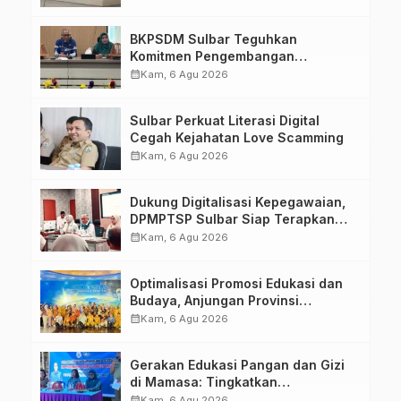
Kirang
BKPSDM Sulbar Teguhkan
Komitmen Pengembangan
Kompetensi ASN melalui
calendar_month
Kam, 6 Agu 2026
Penandatanganan Perjanjian
Tugas Belajar 2026
Sulbar Perkuat Literasi Digital
Cegah Kejahatan Love Scamming
calendar_month
Kam, 6 Agu 2026
Dukung Digitalisasi Kepegawaian,
DPMPTSP Sulbar Siap Terapkan
Aplikasi FLEKSI ASN
calendar_month
Kam, 6 Agu 2026
Optimalisasi Promosi Edukasi dan
Budaya, Anjungan Provinsi
Sulawesi Barat Perkuat Kolaborasi
calendar_month
Kam, 6 Agu 2026
Strategis Bersama Sky World TMII
Gerakan Edukasi Pangan dan Gizi
di Mamasa: Tingkatkan
Pengetahuan dan Keterampilan
calendar_month
Kam, 6 Agu 2026