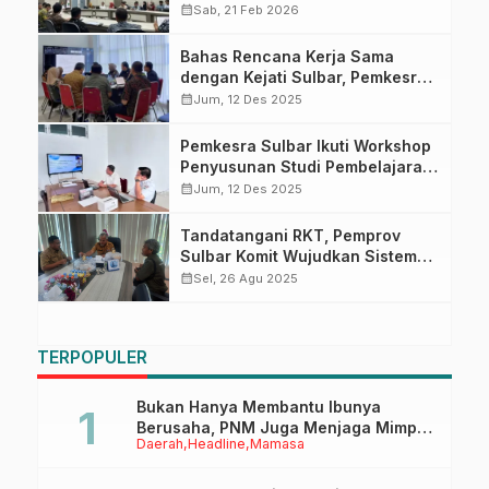
Pemkesra Sulbar: Sinergi
calendar_month
Sab, 21 Feb 2026
Pemkab dan Provinsi Menjadi
Kunci Pembangunan
Bahas Rencana Kerja Sama
dengan Kejati Sulbar, Pemkesra:
Kita Dukung Adanya Kolaborasi
calendar_month
Jum, 12 Des 2025
Pemkesra Sulbar Ikuti Workshop
Penyusunan Studi Pembelajaran
Para Penjabat Kepala Daerah
calendar_month
Jum, 12 Des 2025
Tandatangani RKT, Pemprov
Sulbar Komit Wujudkan Sistem
Pangan Berkelanjutan
calendar_month
Sel, 26 Agu 2025
TERPOPULER
Bukan Hanya Membantu Ibunya
Berusaha, PNM Juga Menjaga Mimpi
Daerah
Headline
Mamasa
Anaknya Untuk Menggapai Cita-Cita