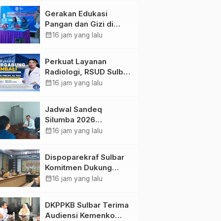
Kolaborasi Strategis
Gerakan Edukasi
Bersama Sky World
Pangan dan Gizi di
TMII
Mamasa: Tingkatkan
calendar_month
16 jam yang lalu
Pengetahuan dan
Keterampilan Keluarga
Perkuat Layanan
dalam Pemenuhan Gizi
Radiologi, RSUD Sulbar
Sambut Kembali dr. Iis
calendar_month
16 jam yang lalu
Imelda, Sp.Rad
Jadwal Sandeq
Silumba 2026
Disesuaikan,
calendar_month
16 jam yang lalu
Dispoparekraf Sulbar
Pastikan Persiapan
Dispoparekraf Sulbar
Tetap Dimatangkan
Komitmen Dukung
Penyusunan RAD
calendar_month
16 jam yang lalu
TPB/SDGs Sulawesi
Barat
DKPPKB Sulbar Terima
Audiensi Kemenko