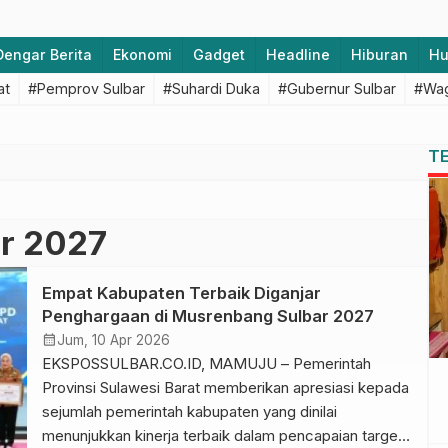
Dengar Berita
Ekonomi
Gadget
Headline
Hiburan
H
at
#Pemprov Sulbar
#Suhardi Duka
#Gubernur Sulbar
#Wag
T
r 2027
Empat Kabupaten Terbaik Diganjar
Penghargaan di Musrenbang Sulbar 2027
calendar_month
Jum, 10 Apr 2026
EKSPOSSULBAR.CO.ID, MAMUJU – Pemerintah
Provinsi Sulawesi Barat memberikan apresiasi kepada
sejumlah pemerintah kabupaten yang dinilai
menunjukkan kinerja terbaik dalam pencapaian target