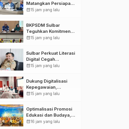
Matangkan Persiapan
HUT Ke-81 RI, Puncak
calendar_month
15 jam yang lalu
Upacara di Lapangan
Ahmad Kirang
BKPSDM Sulbar
Teguhkan Komitmen
Pengembangan
calendar_month
15 jam yang lalu
Kompetensi ASN
melalui
Sulbar Perkuat Literasi
Penandatanganan
Digital Cegah
Perjanjian Tugas
Kejahatan Love
calendar_month
15 jam yang lalu
Belajar 2026
Scamming
Dukung Digitalisasi
Kepegawaian,
DPMPTSP Sulbar Siap
calendar_month
15 jam yang lalu
Terapkan Aplikasi
FLEKSI ASN
Optimalisasi Promosi
Edukasi dan Budaya,
Anjungan Provinsi
calendar_month
16 jam yang lalu
Sulawesi Barat Perkuat