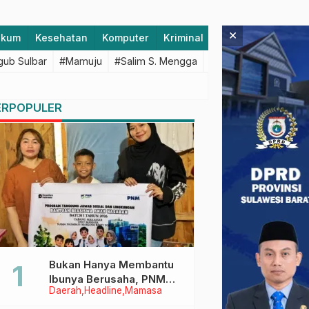
×
ukum
Kesehatan
Komputer
Kriminal
Lifestyle
Majen
ub Sulbar
#Mamuju
#Salim S. Mengga
#featured
#Polda S
ERPOPULER
Bukan Hanya Membantu
Ibunya Berusaha, PNM
Daerah
Headline
Mamasa
Juga Menjaga Mimpi
Anaknya Untuk