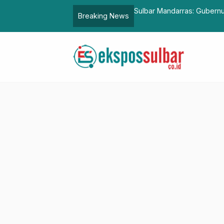
KAHMI, Plh Sekprov Sulbar Harap Sinergi
Sulbar Mandarras: Gubern
Breaking News
untuk Siswa SMA/SMK