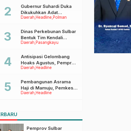
Menggapai Cita-Cita
Gubernur Suhardi Duka
Dikukuhkan Adat
Daerah
Headline
Polman
Balanipa, Raih Gelar Sulo
Tappidena
Dinas Perkebunan Sulbar
Bentuk Tim Kendali
Daerah
Pasangkayu
Internal ICS untuk Dukung
Sertifikasi ISPO Pekebun
di Pasangkayu
Antisipasi Gelombang
Hoaks Agustus, Pemprov
Daerah
Headline
Sulbar Ajak Warga Jaga
Ruang Digital
Pembangunan Asrama
Haji di Mamuju, Pemkesra
Daerah
Headline
dan Kementerian Haji
Sulbar Tinjau Lokasi
ERBARU
Pemprov Sulbar