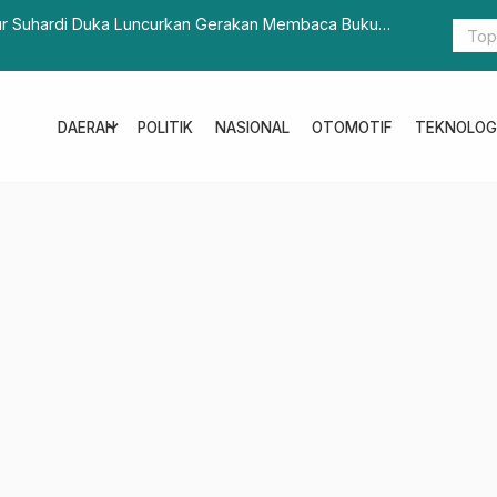
ur Suhardi Duka Luncurkan Gerakan Membaca Buku
Presiden J
expand_more
DAERAH
POLITIK
NASIONAL
OTOMOTIF
TEKNOLOG