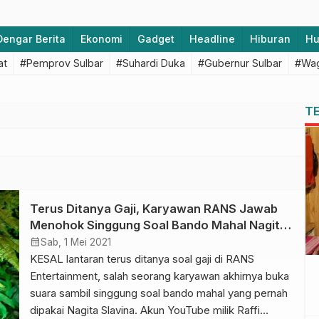
Dengar Berita
Ekonomi
Gadget
Headline
Hiburan
H
at
#Pemprov Sulbar
#Suhardi Duka
#Gubernur Sulbar
#Wag
T
Terus Ditanya Gaji, Karyawan RANS Jawab
Menohok Singgung Soal Bando Mahal Nagita
Slavina
calendar_month
Sab, 1 Mei 2021
KESAL lantaran terus ditanya soal gaji di RANS
Entertainment, salah seorang karyawan akhirnya buka
suara sambil singgung soal bando mahal yang pernah
dipakai Nagita Slavina. Akun YouTube milik Raffi