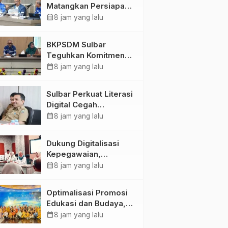
Matangkan Persiapan
HUT Ke-81 RI, Puncak
calendar_month
8 jam yang lalu
Upacara di Lapangan
Ahmad Kirang
BKPSDM Sulbar
Teguhkan Komitmen
Pengembangan
calendar_month
8 jam yang lalu
Kompetensi ASN
melalui
Sulbar Perkuat Literasi
Penandatanganan
Digital Cegah
Perjanjian Tugas
Kejahatan Love
calendar_month
8 jam yang lalu
Belajar 2026
Scamming
Dukung Digitalisasi
Kepegawaian,
DPMPTSP Sulbar Siap
calendar_month
8 jam yang lalu
Terapkan Aplikasi
FLEKSI ASN
Optimalisasi Promosi
Edukasi dan Budaya,
Anjungan Provinsi
calendar_month
8 jam yang lalu
Sulawesi Barat Perkuat