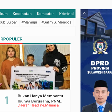
×
ukum
Kesehatan
Komputer
Kriminal
Lifestyle
Majen
ub Sulbar
#Mamuju
#Salim S. Mengga
#featured
#Polda S
ERPOPULER
Bukan Hanya Membantu
Ibunya Berusaha, PNM
Daerah
Headline
Mamasa
Juga Menjaga Mimpi
Anaknya Untuk