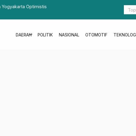
 Yogyakarta Optimistis
Semarak HU
Kebersama
expand_more
DAERAH
POLITIK
NASIONAL
OTOMOTIF
TEKNOLOG