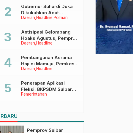
Menggapai Cita-Cita
Gubernur Suhardi Duka
Dikukuhkan Adat
Daerah
Headline
Polman
Balanipa, Raih Gelar Sulo
Tappidena
Antisipasi Gelombang
Hoaks Agustus, Pemprov
Daerah
Headline
Sulbar Ajak Warga Jaga
Ruang Digital
Pembangunan Asrama
Haji di Mamuju, Pemkesra
Daerah
Headline
dan Kementerian Haji
Sulbar Tinjau Lokasi
Penerapan Aplikasi
Fleksi, BKPSDM Sulbar
Pemerintahan
Dorong Transformasi
Digital Sistem Kehadiran
ASN
ERBARU
Pemprov Sulbar