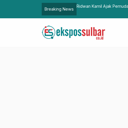
n Tambak di Pasangkayu
Ridwan Kamil Ajak Pemuda
Breaking News