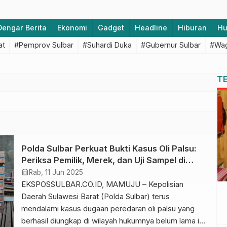
Dengar Berita
Ekonomi
Gadget
Headline
Hiburan
H
at
#Pemprov Sulbar
#Suhardi Duka
#Gubernur Sulbar
#Wag
T
Polda Sulbar Perkuat Bukti Kasus Oli Palsu:
Periksa Pemilik, Merek, dan Uji Sampel di
Laboratorium
calendar_month
Rab, 11 Jun 2025
EKSPOSSULBAR.CO.ID, MAMUJU – Kepolisian
Daerah Sulawesi Barat (Polda Sulbar) terus
mendalami kasus dugaan peredaran oli palsu yang
berhasil diungkap di wilayah hukumnya belum lama ini.