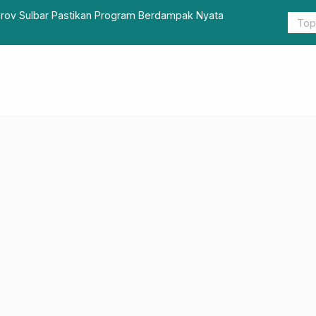
ul Mahfudz Lekopadis, SDK: Orang Pintar dan Beriman
Kepala Dis