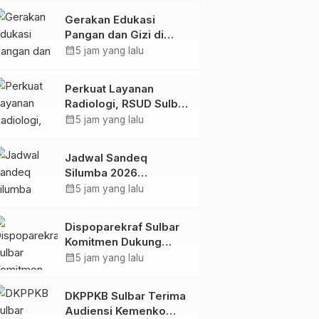
Kolaborasi Strategis
Gerakan Edukasi
Bersama Sky World
Pangan dan Gizi di
TMII
Mamasa: Tingkatkan
calendar_month
5 jam yang lalu
Pengetahuan dan
Keterampilan Keluarga
Perkuat Layanan
dalam Pemenuhan Gizi
Radiologi, RSUD Sulbar
Sambut Kembali dr. Iis
calendar_month
5 jam yang lalu
Imelda, Sp.Rad
Jadwal Sandeq
Silumba 2026
Disesuaikan,
calendar_month
5 jam yang lalu
Dispoparekraf Sulbar
Pastikan Persiapan
Dispoparekraf Sulbar
Tetap Dimatangkan
Komitmen Dukung
Penyusunan RAD
calendar_month
5 jam yang lalu
TPB/SDGs Sulawesi
Barat
DKPPKB Sulbar Terima
Audiensi Kemenko