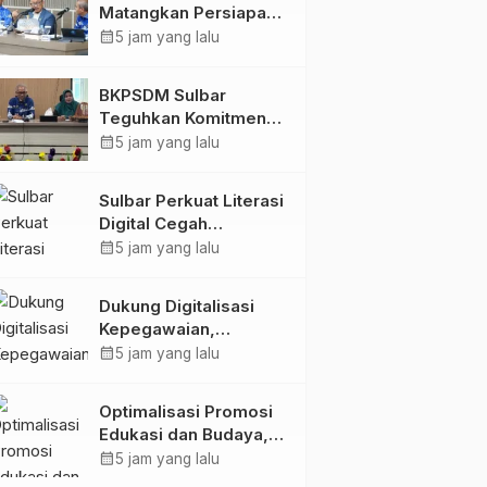
Matangkan Persiapan
HUT Ke-81 RI, Puncak
calendar_month
5 jam yang lalu
Upacara di Lapangan
Ahmad Kirang
BKPSDM Sulbar
Teguhkan Komitmen
Pengembangan
calendar_month
5 jam yang lalu
Kompetensi ASN
melalui
Sulbar Perkuat Literasi
Penandatanganan
Digital Cegah
Perjanjian Tugas
Kejahatan Love
calendar_month
5 jam yang lalu
Belajar 2026
Scamming
Dukung Digitalisasi
Kepegawaian,
DPMPTSP Sulbar Siap
calendar_month
5 jam yang lalu
Terapkan Aplikasi
FLEKSI ASN
Optimalisasi Promosi
Edukasi dan Budaya,
Anjungan Provinsi
calendar_month
5 jam yang lalu
Sulawesi Barat Perkuat