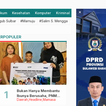
×
ukum
Kesehatan
Komputer
Kriminal
Lifestyle
Majen
ub Sulbar
#Mamuju
#Salim S. Mengga
#featured
#Polda S
ERPOPULER
Bukan Hanya Membantu
Ibunya Berusaha, PNM
Daerah
Headline
Mamasa
Juga Menjaga Mimpi
Anaknya Untuk