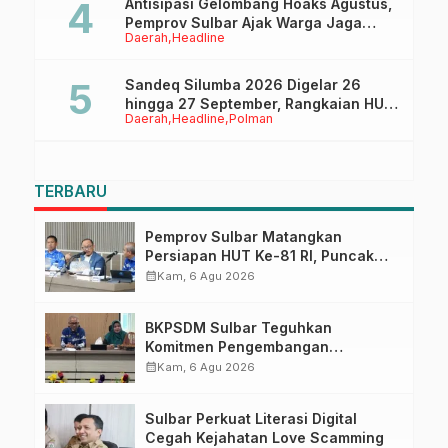
Antisipasi Gelombang Hoaks Agustus,
Pemprov Sulbar Ajak Warga Jaga
Daerah
Headline
Ruang Digital
Sandeq Silumba 2026 Digelar 26
hingga 27 September, Rangkaian HUT
Daerah
Headline
Polman
Sulbar
TERBARU
Pemprov Sulbar Matangkan
Persiapan HUT Ke-81 RI, Puncak
Upacara di Lapangan Ahmad
calendar_month
Kam, 6 Agu 2026
Kirang
BKPSDM Sulbar Teguhkan
Komitmen Pengembangan
Kompetensi ASN melalui
calendar_month
Kam, 6 Agu 2026
Penandatanganan Perjanjian
Tugas Belajar 2026
Sulbar Perkuat Literasi Digital
Cegah Kejahatan Love Scamming