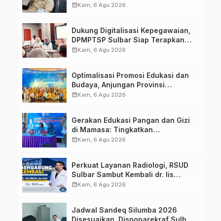
calendar_month
Kam, 6 Agu 2026
Dukung Digitalisasi Kepegawaian,
DPMPTSP Sulbar Siap Terapkan
Aplikasi FLEKSI ASN
calendar_month
Kam, 6 Agu 2026
Optimalisasi Promosi Edukasi dan
Budaya, Anjungan Provinsi
Sulawesi Barat Perkuat Kolaborasi
calendar_month
Kam, 6 Agu 2026
Strategis Bersama Sky World TMII
Gerakan Edukasi Pangan dan Gizi
di Mamasa: Tingkatkan
Pengetahuan dan Keterampilan
calendar_month
Kam, 6 Agu 2026
Keluarga dalam Pemenuhan Gizi
Perkuat Layanan Radiologi, RSUD
Sulbar Sambut Kembali dr. Iis
Imelda, Sp.Rad
calendar_month
Kam, 6 Agu 2026
Jadwal Sandeq Silumba 2026
Disesuaikan, Dispoparekraf Sulbar