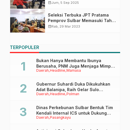
Bermanfaat bagi Masyarakat
calendar_month
Jum, 5 Sep 2025
Seleksi Terbuka JPT Pratama
Pemprov Sulbar Memasuki Tahap
Penulisan Makalah
calendar_month
Rab, 29 Mar 2023
TERPOPULER
Bukan Hanya Membantu Ibunya
Berusaha, PNM Juga Menjaga Mimpi
Daerah
Headline
Mamasa
Anaknya Untuk Menggapai Cita-Cita
Gubernur Suhardi Duka Dikukuhkan
Adat Balanipa, Raih Gelar Sulo
Daerah
Headline
Polman
Tappidena
Dinas Perkebunan Sulbar Bentuk Tim
Kendali Internal ICS untuk Dukung
Daerah
Pasangkayu
Sertifikasi ISPO Pekebun di
Pasangkayu