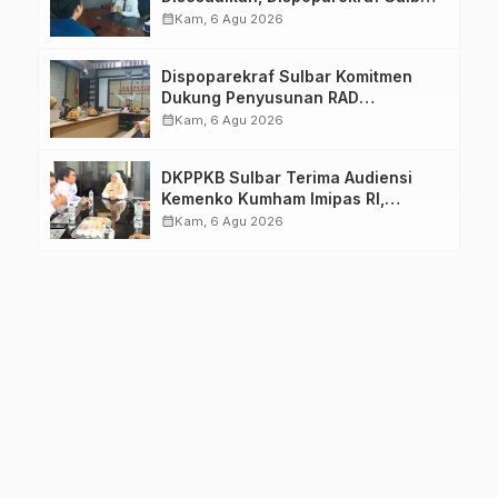
Pastikan Persiapan Tetap
calendar_month
Kam, 6 Agu 2026
Dimatangkan
Dispoparekraf Sulbar Komitmen
Dukung Penyusunan RAD
TPB/SDGs Sulawesi Barat
calendar_month
Kam, 6 Agu 2026
DKPPKB Sulbar Terima Audiensi
Kemenko Kumham Imipas RI,
Perkuat Pelayanan Kesehatan bagi
calendar_month
Kam, 6 Agu 2026
Kelompok Rentan