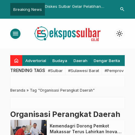
es hingga MBG,
Diskes Sulbar Gelar Pelatihan
Bey Machmudi
search
Breaking News
ulbar Buktikan
Pengelolaan Limbah Fasyankes,
Ketiga MPLS 
pada Program Prioritas
Dorong Sanitasi Sehat untuk
Bandung
Sulbar Maju Sejahtera
menu
light_mode
home
Advertorial
Budaya
Daerah
Dengar Berita
Eko
TRENDING TAGS
#Sulbar
#Sulawesi Barat
#Pemprov Sulba
Beranda
»
Tag "Organisasi Perangkat Daerah"
Organisasi Perangkat Daerah
Kemendagri Dorong Pemkot
Makassar Terus Lahirkan Inovasi