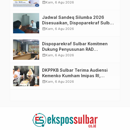
Imelda, Sp.Rad
calendar_month
Kam, 6 Agu 2026
Jadwal Sandeq Silumba 2026
Disesuaikan, Dispoparekraf Sulbar
Pastikan Persiapan Tetap
calendar_month
Kam, 6 Agu 2026
Dimatangkan
Dispoparekraf Sulbar Komitmen
Dukung Penyusunan RAD
TPB/SDGs Sulawesi Barat
calendar_month
Kam, 6 Agu 2026
DKPPKB Sulbar Terima Audiensi
Kemenko Kumham Imipas RI,
Perkuat Pelayanan Kesehatan bagi
calendar_month
Kam, 6 Agu 2026
Kelompok Rentan