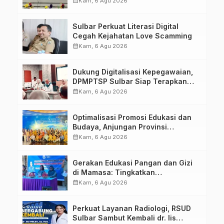
calendar_month
Kam, 6 Agu 2026
Penandatanganan Perjanjian
Tugas Belajar 2026
Sulbar Perkuat Literasi Digital
Cegah Kejahatan Love Scamming
calendar_month
Kam, 6 Agu 2026
Dukung Digitalisasi Kepegawaian,
DPMPTSP Sulbar Siap Terapkan
Aplikasi FLEKSI ASN
calendar_month
Kam, 6 Agu 2026
Optimalisasi Promosi Edukasi dan
Budaya, Anjungan Provinsi
Sulawesi Barat Perkuat Kolaborasi
calendar_month
Kam, 6 Agu 2026
Strategis Bersama Sky World TMII
Gerakan Edukasi Pangan dan Gizi
di Mamasa: Tingkatkan
Pengetahuan dan Keterampilan
calendar_month
Kam, 6 Agu 2026
Keluarga dalam Pemenuhan Gizi
Perkuat Layanan Radiologi, RSUD
Sulbar Sambut Kembali dr. Iis