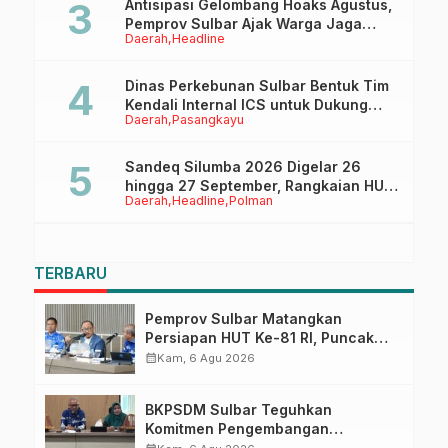
Antisipasi Gelombang Hoaks Agustus,
Pemprov Sulbar Ajak Warga Jaga
Daerah
Headline
Ruang Digital
Dinas Perkebunan Sulbar Bentuk Tim
Kendali Internal ICS untuk Dukung
Daerah
Pasangkayu
Sertifikasi ISPO Pekebun di
Pasangkayu
Sandeq Silumba 2026 Digelar 26
hingga 27 September, Rangkaian HUT
Daerah
Headline
Polman
Sulbar
TERBARU
Pemprov Sulbar Matangkan
Persiapan HUT Ke-81 RI, Puncak
Upacara di Lapangan Ahmad
calendar_month
Kam, 6 Agu 2026
Kirang
BKPSDM Sulbar Teguhkan
Komitmen Pengembangan
Kompetensi ASN melalui