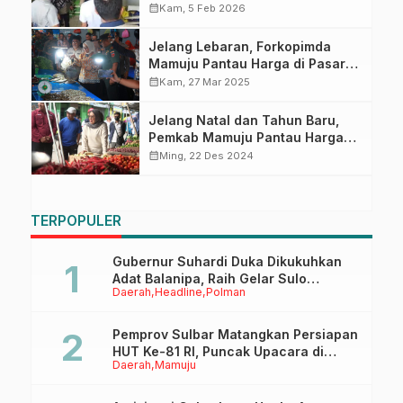
Stok Pangan di Mamuju
calendar_month
Kam, 5 Feb 2026
Jelang Lebaran, Forkopimda
Mamuju Pantau Harga di Pasar
Sentral Mamuju
calendar_month
Kam, 27 Mar 2025
Jelang Natal dan Tahun Baru,
Pemkab Mamuju Pantau Harga
Bapok di Pasar Baru
calendar_month
Ming, 22 Des 2024
TERPOPULER
Gubernur Suhardi Duka Dikukuhkan
Adat Balanipa, Raih Gelar Sulo
Daerah
Headline
Polman
Tappidena
Pemprov Sulbar Matangkan Persiapan
HUT Ke-81 RI, Puncak Upacara di
Daerah
Mamuju
Lapangan Ahmad Kirang