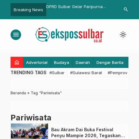
Polsek Bambalamotu
DPRD Sulbar Gelar Paripurna
Gerakan Baca
search
Breaking News
e
Penyerahan dan Penjelasan
Tuai Dukunga
Gubernur atas Ranperda
Cendekia Be
Perubahan APBD 2025
menu
light_mode
home
Advertorial
Budaya
Daerah
Dengar Berita
Eko
TRENDING TAGS
#Sulbar
#Sulawesi Barat
#Pemprov Sulba
Beranda
»
Tag "Pariwisata"
Pariwisata
Bau Akram Dai Buka Festival
Penyu Mampie 2026, Tegaskan