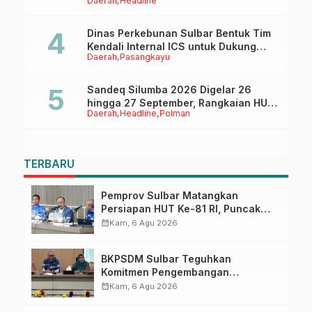
Daerah
Headline
Ruang Digital
Dinas Perkebunan Sulbar Bentuk Tim
Kendali Internal ICS untuk Dukung
Daerah
Pasangkayu
Sertifikasi ISPO Pekebun di
Pasangkayu
Sandeq Silumba 2026 Digelar 26
hingga 27 September, Rangkaian HUT
Daerah
Headline
Polman
Sulbar
TERBARU
Pemprov Sulbar Matangkan
Persiapan HUT Ke-81 RI, Puncak
Upacara di Lapangan Ahmad
calendar_month
Kam, 6 Agu 2026
Kirang
BKPSDM Sulbar Teguhkan
Komitmen Pengembangan
Kompetensi ASN melalui
calendar_month
Kam, 6 Agu 2026
Penandatanganan Perjanjian
Tugas Belajar 2026