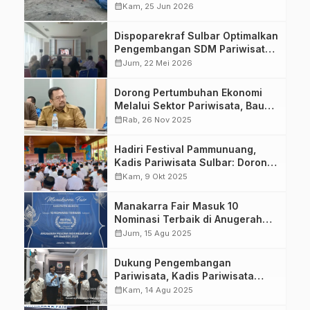
Sinergi Pariwisata Berkelanjutan
calendar_month
Kam, 25 Jun 2026
dan Pelestarian Lingkungan
Dispoparekraf Sulbar Optimalkan
Pengembangan SDM Pariwisata
Berbasis Digital
calendar_month
Jum, 22 Mei 2026
Dorong Pertumbuhan Ekonomi
Melalui Sektor Pariwisata, Bau
Akram Dai Usulkan Revisi Perda
calendar_month
Rab, 26 Nov 2025
Ripparprov
Hadiri Festival Pammunuang,
Kadis Pariwisata Sulbar: Dorong
Pengembangan Pariwisata dan
calendar_month
Kam, 9 Okt 2025
Ekraf Berbasis Budaya
Manakarra Fair Masuk 10
Nominasi Terbaik di Anugerah
Pesona Indonesia Award 2025
calendar_month
Jum, 15 Agu 2025
Dukung Pengembangan
Pariwisata, Kadis Pariwisata
Sulbar Ajak LPP RRI Mamuju
calendar_month
Kam, 14 Agu 2025
Berkolaborasi