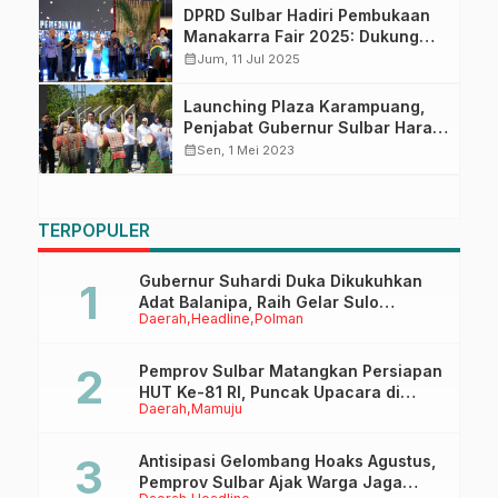
DPRD Sulbar Hadiri Pembukaan
Manakarra Fair 2025: Dukung
Penuh Pariwisata dan Ekonomi
calendar_month
Jum, 11 Jul 2025
Kreatif Daerah
Launching Plaza Karampuang,
Penjabat Gubernur Sulbar Harap
Dapat Bangkitkan Pariwisata
calendar_month
Sen, 1 Mei 2023
Sulbar
TERPOPULER
Gubernur Suhardi Duka Dikukuhkan
Adat Balanipa, Raih Gelar Sulo
Daerah
Headline
Polman
Tappidena
Pemprov Sulbar Matangkan Persiapan
HUT Ke-81 RI, Puncak Upacara di
Daerah
Mamuju
Lapangan Ahmad Kirang
Antisipasi Gelombang Hoaks Agustus,
Pemprov Sulbar Ajak Warga Jaga