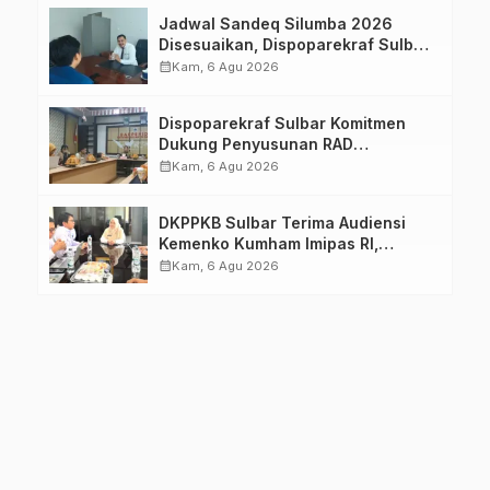
Jadwal Sandeq Silumba 2026
Disesuaikan, Dispoparekraf Sulbar
Pastikan Persiapan Tetap
calendar_month
Kam, 6 Agu 2026
Dimatangkan
Dispoparekraf Sulbar Komitmen
Dukung Penyusunan RAD
TPB/SDGs Sulawesi Barat
calendar_month
Kam, 6 Agu 2026
DKPPKB Sulbar Terima Audiensi
Kemenko Kumham Imipas RI,
Perkuat Pelayanan Kesehatan bagi
calendar_month
Kam, 6 Agu 2026
Kelompok Rentan