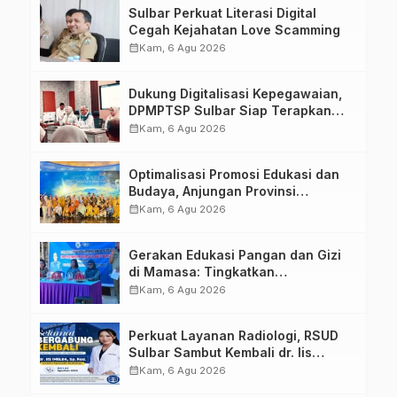
Sulbar Perkuat Literasi Digital
Cegah Kejahatan Love Scamming
calendar_month
Kam, 6 Agu 2026
Dukung Digitalisasi Kepegawaian,
DPMPTSP Sulbar Siap Terapkan
Aplikasi FLEKSI ASN
calendar_month
Kam, 6 Agu 2026
Optimalisasi Promosi Edukasi dan
Budaya, Anjungan Provinsi
Sulawesi Barat Perkuat Kolaborasi
calendar_month
Kam, 6 Agu 2026
Strategis Bersama Sky World TMII
Gerakan Edukasi Pangan dan Gizi
di Mamasa: Tingkatkan
Pengetahuan dan Keterampilan
calendar_month
Kam, 6 Agu 2026
Keluarga dalam Pemenuhan Gizi
Perkuat Layanan Radiologi, RSUD
Sulbar Sambut Kembali dr. Iis
Imelda, Sp.Rad
calendar_month
Kam, 6 Agu 2026