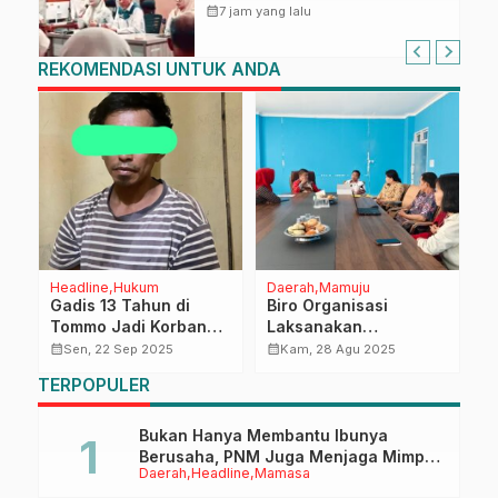
Sulbar Siap Terapkan Aplikasi
calendar_month
7 jam yang lalu
FLEKSI ASN
REKOMENDASI UNTUK ANDA
Headline
Hukum
Daerah
Mamuju
R
Gadis 13 Tahun di
Biro Organisasi
B
Tommo Jadi Korban
Laksanakan
M
n
Pelecehan, Pelaku
Pemantauan dan Pra
Ja
calendar_month
calendar_month
calendar_month
Sen, 22 Sep 2025
Kam, 28 Agu 2025
Ditangkap Polisi
Evaluasi Kinerja
p
TERPOPULER
PEKPPP Mandiri 2025
p
Bukan Hanya Membantu Ibunya
Berusaha, PNM Juga Menjaga Mimpi
Daerah
Headline
Mamasa
Anaknya Untuk Menggapai Cita-Cita