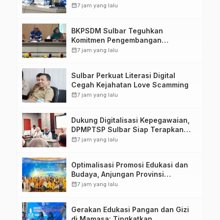
Upacara di Lapangan Ahmad
calendar_month
7 jam yang lalu
Kirang
BKPSDM Sulbar Teguhkan
Komitmen Pengembangan
Kompetensi ASN melalui
calendar_month
7 jam yang lalu
Penandatanganan Perjanjian
Tugas Belajar 2026
Sulbar Perkuat Literasi Digital
Cegah Kejahatan Love Scamming
calendar_month
7 jam yang lalu
Dukung Digitalisasi Kepegawaian,
DPMPTSP Sulbar Siap Terapkan
Aplikasi FLEKSI ASN
calendar_month
7 jam yang lalu
Optimalisasi Promosi Edukasi dan
Budaya, Anjungan Provinsi
Sulawesi Barat Perkuat Kolaborasi
calendar_month
7 jam yang lalu
Strategis Bersama Sky World TMII
Gerakan Edukasi Pangan dan Gizi
di Mamasa: Tingkatkan