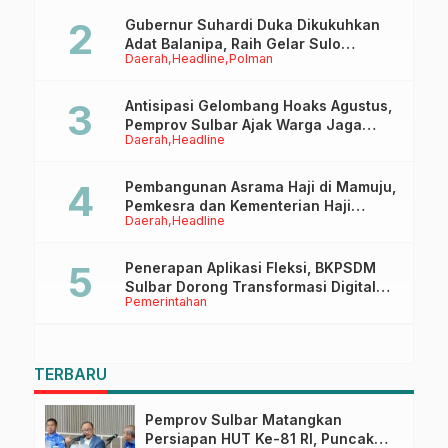
Gubernur Suhardi Duka Dikukuhkan
Adat Balanipa, Raih Gelar Sulo
Daerah
Headline
Polman
Tappidena
Antisipasi Gelombang Hoaks Agustus,
Pemprov Sulbar Ajak Warga Jaga
Daerah
Headline
Ruang Digital
Pembangunan Asrama Haji di Mamuju,
Pemkesra dan Kementerian Haji
Daerah
Headline
Sulbar Tinjau Lokasi
Penerapan Aplikasi Fleksi, BKPSDM
Sulbar Dorong Transformasi Digital
Pemerintahan
Sistem Kehadiran ASN
TERBARU
Pemprov Sulbar Matangkan
Persiapan HUT Ke-81 RI, Puncak