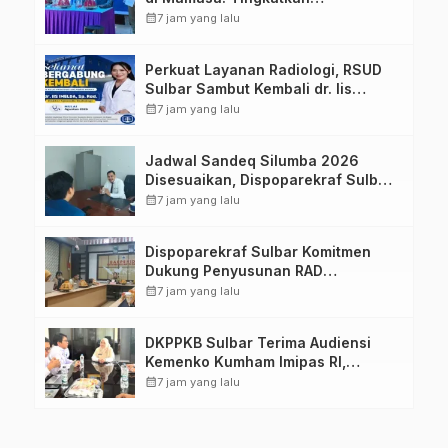
Pengetahuan dan Keterampilan
calendar_month
7 jam yang lalu
Keluarga dalam Pemenuhan Gizi
Perkuat Layanan Radiologi, RSUD
Sulbar Sambut Kembali dr. Iis
Imelda, Sp.Rad
calendar_month
7 jam yang lalu
Jadwal Sandeq Silumba 2026
Disesuaikan, Dispoparekraf Sulbar
Pastikan Persiapan Tetap
calendar_month
7 jam yang lalu
Dimatangkan
Dispoparekraf Sulbar Komitmen
Dukung Penyusunan RAD
TPB/SDGs Sulawesi Barat
calendar_month
7 jam yang lalu
DKPPKB Sulbar Terima Audiensi
Kemenko Kumham Imipas RI,
Perkuat Pelayanan Kesehatan bagi
calendar_month
7 jam yang lalu
Kelompok Rentan