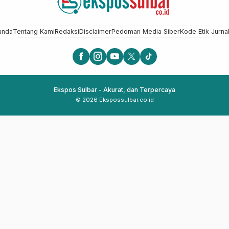
anda
Tentang Kami
Redaksi
Disclaimer
Pedoman Media Siber
Kode Etik Jurnal
Ekspos Sulbar - Akurat, dan Terpercaya
© 2026 Ekspossulbar.co.id