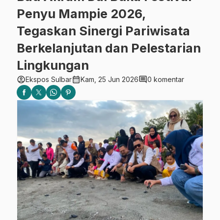
Penyu Mampie 2026,
Tegaskan Sinergi Pariwisata
Berkelanjutan dan Pelestarian
Lingkungan
account_circle
calendar_month
comment
Ekspos Sulbar
Kam, 25 Jun 2026
0 komentar