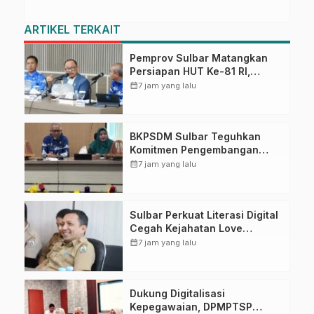
ARTIKEL TERKAIT
Pemprov Sulbar Matangkan
Persiapan HUT Ke-81 RI,
Puncak Upacara di Lapangan
calendar_month
7 jam yang lalu
Ahmad Kirang
BKPSDM Sulbar Teguhkan
Komitmen Pengembangan
Kompetensi ASN melalui
calendar_month
7 jam yang lalu
Penandatanganan Perjanjian
Tugas Belajar 2026
Sulbar Perkuat Literasi Digital
Cegah Kejahatan Love
Scamming
calendar_month
7 jam yang lalu
Dukung Digitalisasi
Kepegawaian, DPMPTSP