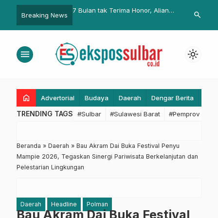
k Terima Honor, Aliansi
Bupati Pasangkayu Harap
Putri Indone
search
Breaking News
 dan GTT Mengadu ke
Program PSR Tingkatkan
Pentingnya 
an
Kesejahteraan Petani
Budaya Berke
Hardiknas
menu
light_mode
home
Advertorial
Budaya
Daerah
Dengar Berita
Eko
TRENDING TAGS
#Sulbar
#Sulawesi Barat
#Pemprov Sulba
Beranda
»
Daerah
»
Bau Akram Dai Buka Festival Penyu
Mampie 2026, Tegaskan Sinergi Pariwisata Berkelanjutan dan
Pelestarian Lingkungan
Daerah
Headline
Polman
Bau Akram Dai Buka Festival