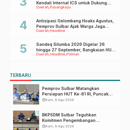
Kendali Internal ICS untuk Dukung
Daerah
Pasangkayu
Sertifikasi ISPO Pekebun di
Pasangkayu
Antisipasi Gelombang Hoaks Agustus,
Pemprov Sulbar Ajak Warga Jaga
Daerah
Headline
Ruang Digital
Sandeq Silumba 2026 Digelar 26
hingga 27 September, Rangkaian HUT
Daerah
Headline
Polman
Sulbar
TERBARU
Pemprov Sulbar Matangkan
Persiapan HUT Ke-81 RI, Puncak
Upacara di Lapangan Ahmad
calendar_month
Kam, 6 Agu 2026
Kirang
BKPSDM Sulbar Teguhkan
Komitmen Pengembangan
Kompetensi ASN melalui
calendar_month
Kam, 6 Agu 2026