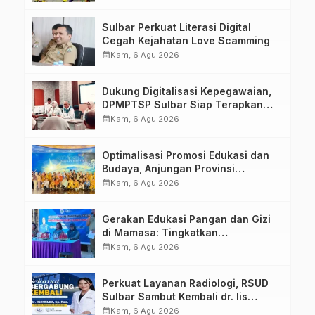
Penandatanganan Perjanjian
Tugas Belajar 2026
Sulbar Perkuat Literasi Digital
Cegah Kejahatan Love Scamming
calendar_month
Kam, 6 Agu 2026
Dukung Digitalisasi Kepegawaian,
DPMPTSP Sulbar Siap Terapkan
Aplikasi FLEKSI ASN
calendar_month
Kam, 6 Agu 2026
Optimalisasi Promosi Edukasi dan
Budaya, Anjungan Provinsi
Sulawesi Barat Perkuat Kolaborasi
calendar_month
Kam, 6 Agu 2026
Strategis Bersama Sky World TMII
Gerakan Edukasi Pangan dan Gizi
di Mamasa: Tingkatkan
Pengetahuan dan Keterampilan
calendar_month
Kam, 6 Agu 2026
Keluarga dalam Pemenuhan Gizi
Perkuat Layanan Radiologi, RSUD
Sulbar Sambut Kembali dr. Iis
Imelda, Sp.Rad
calendar_month
Kam, 6 Agu 2026