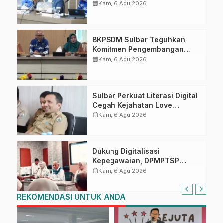
Puncak Upacara di Lapangan
calendar_month
Kam, 6 Agu 2026
Ahmad Kirang
BKPSDM Sulbar Teguhkan
Komitmen Pengembangan
Kompetensi ASN melalui
calendar_month
Kam, 6 Agu 2026
Penandatanganan Perjanjian
Tugas Belajar 2026
Sulbar Perkuat Literasi Digital
Cegah Kejahatan Love
Scamming
calendar_month
Kam, 6 Agu 2026
Dukung Digitalisasi
Kepegawaian, DPMPTSP
Sulbar Siap Terapkan Aplikasi
calendar_month
Kam, 6 Agu 2026
FLEKSI ASN
REKOMENDASI UNTUK ANDA