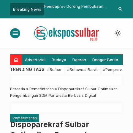
v Dorong Pembukaan
Polda Sulbar, TNI, Satpol PP dan
REFORMASI B
search
Breaking News
xit KM 149 dan GT KM
Dishub Gelar Patroli Gabungan
Jabar: Seban
daleunyi
Ciptakan Kondisi Aman
Fungsional A
Fase Kedua
menu
light_mode
home
Advertorial
Budaya
Daerah
Dengar Berita
Eko
TRENDING TAGS
#Sulbar
#Sulawesi Barat
#Pemprov Sulba
Beranda
»
Pemerintahan
»
Dispoparekraf Sulbar Optimalkan
Pengembangan SDM Pariwisata Berbasis Digital
Pemerintahan
Dispoparekraf Sulbar