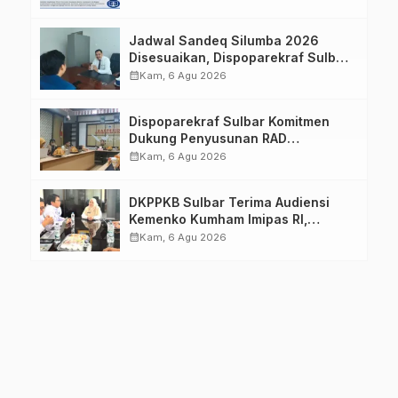
Jadwal Sandeq Silumba 2026
Disesuaikan, Dispoparekraf Sulbar
Pastikan Persiapan Tetap
calendar_month
Kam, 6 Agu 2026
Dimatangkan
Dispoparekraf Sulbar Komitmen
Dukung Penyusunan RAD
TPB/SDGs Sulawesi Barat
calendar_month
Kam, 6 Agu 2026
DKPPKB Sulbar Terima Audiensi
Kemenko Kumham Imipas RI,
Perkuat Pelayanan Kesehatan bagi
calendar_month
Kam, 6 Agu 2026
Kelompok Rentan