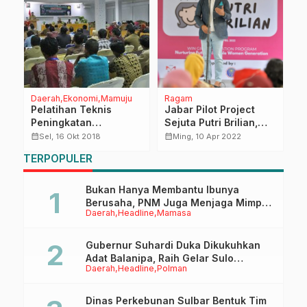
Daerah
Ekonomi
Mamuju
Ragam
H
Pelatihan Teknis
Jabar Pilot Project
I
Peningkatan
Sejuta Putri Brilian,
S
Pelayanan Penyuluhan
Cetak Perempuan
K
calendar_month
calendar_month
calendar_month
Sel, 16 Okt 2018
Ming, 10 Apr 2022
Pertanian
Remaja Wirausaha
P
TERPOPULER
d
2
Bukan Hanya Membantu Ibunya
Berusaha, PNM Juga Menjaga Mimpi
Daerah
Headline
Mamasa
Anaknya Untuk Menggapai Cita-Cita
Gubernur Suhardi Duka Dikukuhkan
Adat Balanipa, Raih Gelar Sulo
Daerah
Headline
Polman
Tappidena
Dinas Perkebunan Sulbar Bentuk Tim