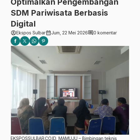
Optimalkan Pengembangan
SDM Pariwisata Berbasis
Digital
account_circle
calendar_month
comment
Ekspos Sulbar
Jum, 22 Mei 2026
0 komentar
EKSPOSSULBAR.CO.ID, MAMUJU – Bimbingan teknis