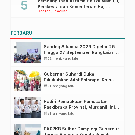
Pembangunan Asrama Haji di Mamuju,
Pemkesra dan Kementerian Haji
Daerah
Headline
Sulbar Tinjau Lokasi
TERBARU
Sandeq Silumba 2026 Digelar 26
hingga 27 September, Rangkaian
HUT Sulbar
calendar_month
32 menit yang lalu
Gubernur Suhardi Duka
Dikukuhkan Adat Balanipa, Raih
Gelar Sulo Tappidena
calendar_month
21 jam yang lalu
Hadiri Pembukaan Pemusatan
Paskibraka Provinsi, Murdanil: Ini
Membentuk Karakter Hingga
calendar_month
21 jam yang lalu
Kedisiplinannya
DKPPKB Sulbar Dampingi Gubernur
Terima Audiensi Kepala Rumah