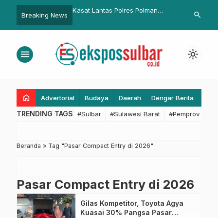
ar Desak Dinas
Kasat Lantas Polres Polman
Shalat Berje
search
Breaking News
 Perjelas Peta
Kunjungi SMK Ma’arif Husnul
Polres Pasan
Hutan dan Gencarkan
Khotimah
Silaturahim
i Perda
menu
light_mode
home
Advertorial
Budaya
Daerah
Dengar Berita
Eko
TRENDING TAGS
#Sulbar
#Sulawesi Barat
#Pemprov Sulba
Beranda
»
Tag "Pasar Compact Entry di 2026"
Pasar Compact Entry di 2026
Gilas Kompetitor, Toyota Agya
Kuasai 30% Pangsa Pasar