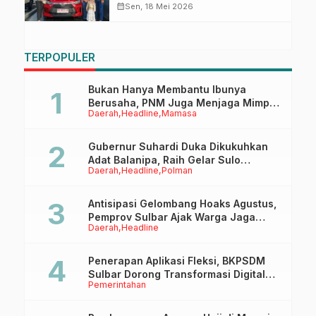
Compact Entry di 2026!
calendar_month
Sen, 18 Mei 2026
TERPOPULER
Bukan Hanya Membantu Ibunya
Berusaha, PNM Juga Menjaga Mimpi
Daerah
Headline
Mamasa
Anaknya Untuk Menggapai Cita-Cita
Gubernur Suhardi Duka Dikukuhkan
Adat Balanipa, Raih Gelar Sulo
Daerah
Headline
Polman
Tappidena
Antisipasi Gelombang Hoaks Agustus,
Pemprov Sulbar Ajak Warga Jaga
Daerah
Headline
Ruang Digital
Penerapan Aplikasi Fleksi, BKPSDM
Sulbar Dorong Transformasi Digital
Pemerintahan
Sistem Kehadiran ASN