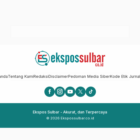
anda
Tentang Kami
Redaksi
Disclaimer
Pedoman Media Siber
Kode Etik Jurnal
Ekspos Sulbar - Akurat, dan Terpercaya
© 2026 Ekspossulbar.co.id