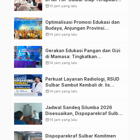
Aplikasi FLEKSI ASN
calendar_month
13 jam yang lalu
Optimalisasi Promosi Edukasi dan
Budaya, Anjungan Provinsi
Sulawesi Barat Perkuat Kolaborasi
calendar_month
14 jam yang lalu
Strategis Bersama Sky World TMII
Gerakan Edukasi Pangan dan Gizi
di Mamasa: Tingkatkan
Pengetahuan dan Keterampilan
calendar_month
14 jam yang lalu
Keluarga dalam Pemenuhan Gizi
Perkuat Layanan Radiologi, RSUD
Sulbar Sambut Kembali dr. Iis
Imelda, Sp.Rad
calendar_month
14 jam yang lalu
Jadwal Sandeq Silumba 2026
Disesuaikan, Dispoparekraf Sulbar
Pastikan Persiapan Tetap
calendar_month
14 jam yang lalu
Dimatangkan
Dispoparekraf Sulbar Komitmen