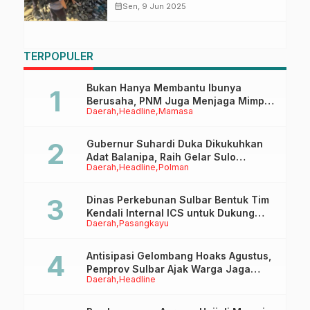
Usai Idul Adha
calendar_month
Sen, 9 Jun 2025
TERPOPULER
Bukan Hanya Membantu Ibunya
Berusaha, PNM Juga Menjaga Mimpi
Daerah
Headline
Mamasa
Anaknya Untuk Menggapai Cita-Cita
Gubernur Suhardi Duka Dikukuhkan
Adat Balanipa, Raih Gelar Sulo
Daerah
Headline
Polman
Tappidena
Dinas Perkebunan Sulbar Bentuk Tim
Kendali Internal ICS untuk Dukung
Daerah
Pasangkayu
Sertifikasi ISPO Pekebun di
Pasangkayu
Antisipasi Gelombang Hoaks Agustus,
Pemprov Sulbar Ajak Warga Jaga
Daerah
Headline
Ruang Digital