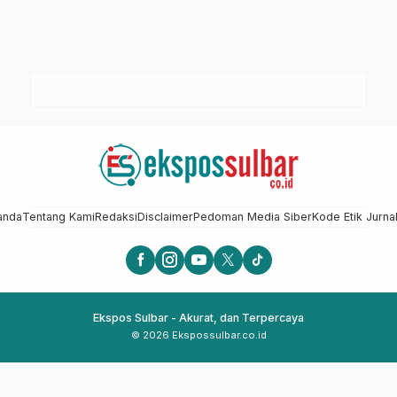
anda
Tentang Kami
Redaksi
Disclaimer
Pedoman Media Siber
Kode Etik Jurnal
Ekspos Sulbar - Akurat, dan Terpercaya
© 2026 Ekspossulbar.co.id