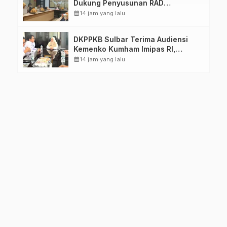
Dukung Penyusunan RAD
TPB/SDGs Sulawesi Barat
calendar_month
14 jam yang lalu
DKPPKB Sulbar Terima Audiensi
Kemenko Kumham Imipas RI,
Perkuat Pelayanan Kesehatan bagi
calendar_month
14 jam yang lalu
Kelompok Rentan