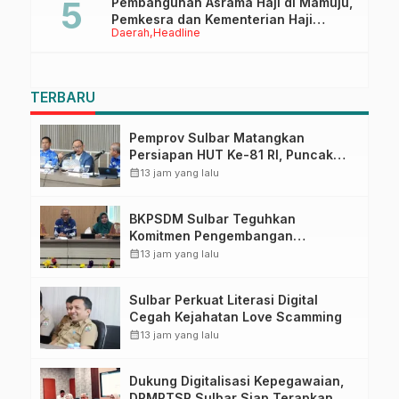
Pembangunan Asrama Haji di Mamuju,
Pemkesra dan Kementerian Haji
Daerah
Headline
Sulbar Tinjau Lokasi
TERBARU
Pemprov Sulbar Matangkan
Persiapan HUT Ke-81 RI, Puncak
Upacara di Lapangan Ahmad
calendar_month
13 jam yang lalu
Kirang
BKPSDM Sulbar Teguhkan
Komitmen Pengembangan
Kompetensi ASN melalui
calendar_month
13 jam yang lalu
Penandatanganan Perjanjian
Tugas Belajar 2026
Sulbar Perkuat Literasi Digital
Cegah Kejahatan Love Scamming
calendar_month
13 jam yang lalu
Dukung Digitalisasi Kepegawaian,
DPMPTSP Sulbar Siap Terapkan