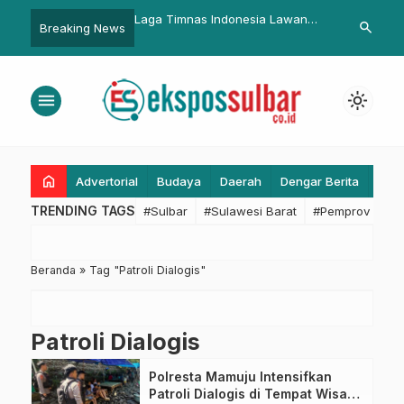
da Provinsi Jabar
Laga Timnas Indonesia Lawan
Kapolda Sulb
search
Breaking News
n Masalah Al-Zaytun
Kamboja Disaksikan Presiden
Aksi Bersih-
ewenangan
Jokowi, Skor 2-1
Wujudkan Li
Produktif
menu
light_mode
home
Advertorial
Budaya
Daerah
Dengar Berita
Eko
TRENDING TAGS
#Sulbar
#Sulawesi Barat
#Pemprov Sulba
Beranda
»
Tag "Patroli Dialogis"
Patroli Dialogis
Polresta Mamuju Intensifkan
Patroli Dialogis di Tempat Wisata