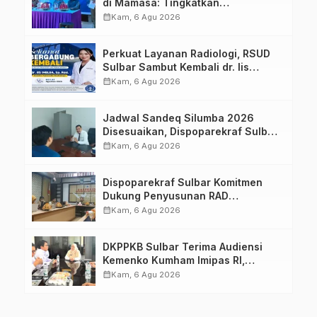
di Mamasa: Tingkatkan
Pengetahuan dan Keterampilan
calendar_month
Kam, 6 Agu 2026
Keluarga dalam Pemenuhan Gizi
Perkuat Layanan Radiologi, RSUD
Sulbar Sambut Kembali dr. Iis
Imelda, Sp.Rad
calendar_month
Kam, 6 Agu 2026
Jadwal Sandeq Silumba 2026
Disesuaikan, Dispoparekraf Sulbar
Pastikan Persiapan Tetap
calendar_month
Kam, 6 Agu 2026
Dimatangkan
Dispoparekraf Sulbar Komitmen
Dukung Penyusunan RAD
TPB/SDGs Sulawesi Barat
calendar_month
Kam, 6 Agu 2026
DKPPKB Sulbar Terima Audiensi
Kemenko Kumham Imipas RI,
Perkuat Pelayanan Kesehatan bagi
calendar_month
Kam, 6 Agu 2026
Kelompok Rentan