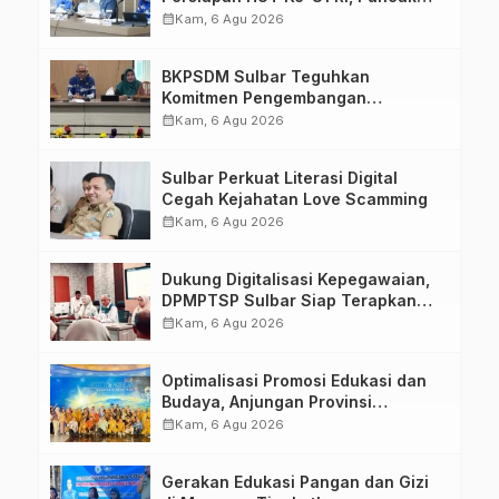
Upacara di Lapangan Ahmad
calendar_month
Kam, 6 Agu 2026
Kirang
BKPSDM Sulbar Teguhkan
Komitmen Pengembangan
Kompetensi ASN melalui
calendar_month
Kam, 6 Agu 2026
Penandatanganan Perjanjian
Tugas Belajar 2026
Sulbar Perkuat Literasi Digital
Cegah Kejahatan Love Scamming
calendar_month
Kam, 6 Agu 2026
Dukung Digitalisasi Kepegawaian,
DPMPTSP Sulbar Siap Terapkan
Aplikasi FLEKSI ASN
calendar_month
Kam, 6 Agu 2026
Optimalisasi Promosi Edukasi dan
Budaya, Anjungan Provinsi
Sulawesi Barat Perkuat Kolaborasi
calendar_month
Kam, 6 Agu 2026
Strategis Bersama Sky World TMII
Gerakan Edukasi Pangan dan Gizi