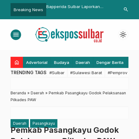
h. Risaldi Harumkan
Bapperida Sulbar Laporkan
BPBD Sulbar
search
Breaking News
a Sulbar di Ajang Goju
Capaian Pengentasan Kemiskinan
Tetap Tenan
Gubernur Sulsel
Semester I Tahun 2025
Poso dan Ma
menu
light_mode
home
Advertorial
Budaya
Daerah
Dengar Berita
Eko
TRENDING TAGS
#Sulbar
#Sulawesi Barat
#Pemprov Sulba
Beranda
»
Daerah
»
Pemkab Pasangkayu Godok Pelaksanaan
Pilkades PAW
Daerah
Pasangkayu
Pemkab Pasangkayu Godok