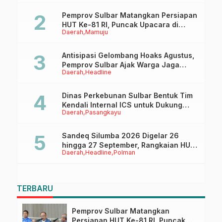
Pemprov Sulbar Matangkan Persiapan
HUT Ke-81 RI, Puncak Upacara di
Daerah
Mamuju
Lapangan Ahmad Kirang
Antisipasi Gelombang Hoaks Agustus,
Pemprov Sulbar Ajak Warga Jaga
Daerah
Headline
Ruang Digital
Dinas Perkebunan Sulbar Bentuk Tim
Kendali Internal ICS untuk Dukung
Daerah
Pasangkayu
Sertifikasi ISPO Pekebun di
Pasangkayu
Sandeq Silumba 2026 Digelar 26
hingga 27 September, Rangkaian HUT
Daerah
Headline
Polman
Sulbar
TERBARU
Pemprov Sulbar Matangkan
Persiapan HUT Ke-81 RI, Puncak