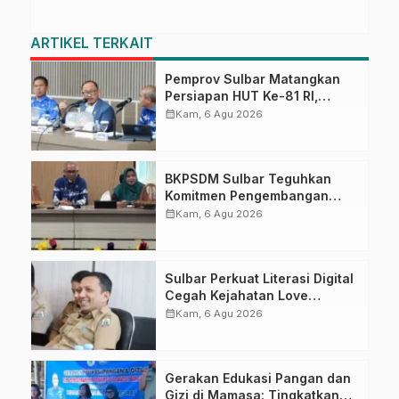
ARTIKEL TERKAIT
Pemprov Sulbar Matangkan
Persiapan HUT Ke-81 RI,
Puncak Upacara di Lapangan
calendar_month
Kam, 6 Agu 2026
Ahmad Kirang
BKPSDM Sulbar Teguhkan
Komitmen Pengembangan
Kompetensi ASN melalui
calendar_month
Kam, 6 Agu 2026
Penandatanganan Perjanjian
Tugas Belajar 2026
Sulbar Perkuat Literasi Digital
Cegah Kejahatan Love
Scamming
calendar_month
Kam, 6 Agu 2026
Gerakan Edukasi Pangan dan
Gizi di Mamasa: Tingkatkan