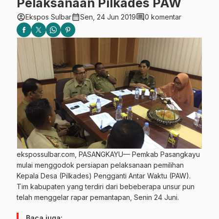
Pelaksanaan Pilkades PAW
account_circle
calendar_month
comment
Ekspos Sulbar
Sen, 24 Jun 2019
0 komentar
ekspossulbar.com, PASANGKAYU— Pemkab Pasangkayu
mulai menggodok persiapan pelaksanaan pemilihan
Kepala Desa (Pilkades) Pengganti Antar Waktu (PAW).
Tim kabupaten yang terdiri dari bebeberapa unsur pun
telah menggelar rapar pemantapan, Senin 24 Juni.
Baca juga: