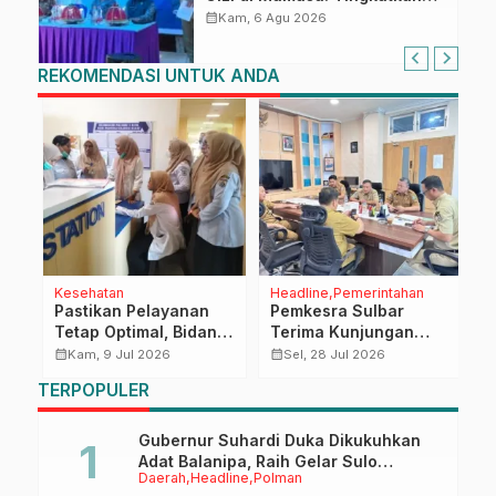
Pengetahuan dan
calendar_month
Kam, 6 Agu 2026
Keterampilan Keluarga dalam
Pemenuhan Gizi
REKOMENDASI UNTUK ANDA
Kesehatan
Headline
Pemerintahan
D
ar
Pastikan Pelayanan
Pemkesra Sulbar
P
Tetap Optimal, Bidang
Terima Kunjungan
B
Pelayanan RSUD
Anggota DPRD
T
calendar_month
calendar_month
calendar_month
Kam, 9 Jul 2026
Sel, 28 Jul 2026
Sulbar Laksanakan
Kabupaten
P
TERPOPULER
Supervisi ke Unit
Pasangkayu, Bahas
Pelayanan
Proses PAW
Gubernur Suhardi Duka Dikukuhkan
Adat Balanipa, Raih Gelar Sulo
Daerah
Headline
Polman
Tappidena