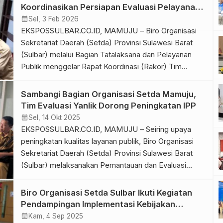
Provinsi Sulawesi Barat (Sulbar) berkomitmen
Koordinasikan Persiapan Evaluasi Pelayanan
meningkatkan kualitas Penyelenggaraan Pelayanan
Publik 2026
calendar_month
Sel, 3 Feb 2026
Publik, dengan menggelar Rapat Koordinasi (Rakor)
EKSPOSSULBAR.CO.ID, MAMUJU – Biro Organisasi
Pembinaan dan Identifikasi Penyusunan […]
Sekretariat Daerah (Setda) Provinsi Sulawesi Barat
(Sulbar) melalui Bagian Tatalaksana dan Pelayanan
Publik menggelar Rapat Koordinasi (Rakor) Tim
Fasilitasi Penyelenggaraan dan Penerapan Standar
Pelayanan (SP) dan Survey Kepuasan Masyarakat
Sambangi Bagian Organisasi Setda Mamuju,
(SKM), Senin 2 Februari 2026. Rakor ini dilaksanakan
Tim Evaluasi Yanlik Dorong Peningkatan IPP
menjelang pelaksanaan Pemantauan dan Evaluasi
calendar_month
Sel, 14 Okt 2025
Kinerja Penyelenggaraan Pelayanan Publik (PEKPPP)
EKSPOSSULBAR.CO.ID, MAMUJU – Seiring upaya
tahun 2026 . […]
peningkatan kualitas layanan publik, Biro Organisasi
Sekretariat Daerah (Setda) Provinsi Sulawesi Barat
(Sulbar) melaksanakan Pemantauan dan Evaluasi
Kinerja Penyelenggaraan Pelayanan Publik (PEKPPP)
pada Pemerintah Kabupaten (Pemkab) Mamuju,
Biro Organisasi Setda Sulbar Ikuti Kegiatan
Senin, 13 Oktober 2025. PEKPPP dilaksanakan sesuai
Pendampingan Implementasi Kebijakan
lokus di Dinas Kependudukan dan Pencatatan Sipil
Pelayanan Publik
calendar_month
Kam, 4 Sep 2025