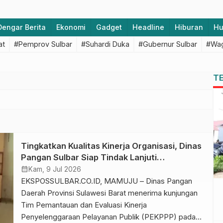
Dengar Berita
Ekonomi
Gadget
Headline
Hiburan
H
at
#Pemprov Sulbar
#Suhardi Duka
#Gubernur Sulbar
#Wag
T
Tingkatkan Kualitas Kinerja Organisasi, Dinas
Pangan Sulbar Siap Tindak Lanjuti
Rekomendasi Tim PEKPPP
calendar_month
Kam, 9 Jul 2026
EKSPOSSULBAR.CO.ID, MAMUJU – Dinas Pangan
Daerah Provinsi Sulawesi Barat menerima kunjungan
Tim Pemantauan dan Evaluasi Kinerja
Penyelenggaraan Pelayanan Publik (PEKPPP) pada