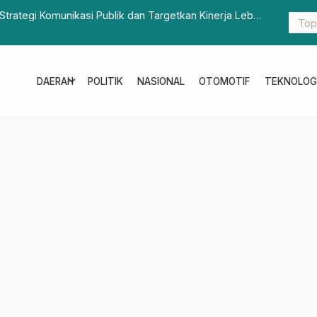
ik dan Targetkan Kinerja Lebih
Perkembangan Kebangsaan dan Pert
Dorong Ketahanan Pangan
expand_more
DAERAH
POLITIK
NASIONAL
OTOMOTIF
TEKNOLOG