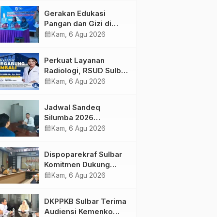
Kolaborasi Strategis
Gerakan Edukasi
Bersama Sky World
Pangan dan Gizi di
TMII
Mamasa: Tingkatkan
calendar_month
Kam, 6 Agu 2026
Pengetahuan dan
Keterampilan Keluarga
Perkuat Layanan
dalam Pemenuhan Gizi
Radiologi, RSUD Sulbar
Sambut Kembali dr. Iis
calendar_month
Kam, 6 Agu 2026
Imelda, Sp.Rad
Jadwal Sandeq
Silumba 2026
Disesuaikan,
calendar_month
Kam, 6 Agu 2026
Dispoparekraf Sulbar
Pastikan Persiapan
Dispoparekraf Sulbar
Tetap Dimatangkan
Komitmen Dukung
Penyusunan RAD
calendar_month
Kam, 6 Agu 2026
TPB/SDGs Sulawesi
Barat
DKPPKB Sulbar Terima
Audiensi Kemenko