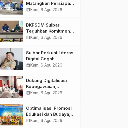
Matangkan Persiapan
HUT Ke-81 RI, Puncak
calendar_month
Kam, 6 Agu 2026
Upacara di Lapangan
Ahmad Kirang
BKPSDM Sulbar
Teguhkan Komitmen
Pengembangan
calendar_month
Kam, 6 Agu 2026
Kompetensi ASN
melalui
Sulbar Perkuat Literasi
Penandatanganan
Digital Cegah
Perjanjian Tugas
Kejahatan Love
calendar_month
Kam, 6 Agu 2026
Belajar 2026
Scamming
Dukung Digitalisasi
Kepegawaian,
DPMPTSP Sulbar Siap
calendar_month
Kam, 6 Agu 2026
Terapkan Aplikasi
FLEKSI ASN
Optimalisasi Promosi
Edukasi dan Budaya,
Anjungan Provinsi
calendar_month
Kam, 6 Agu 2026
Sulawesi Barat Perkuat