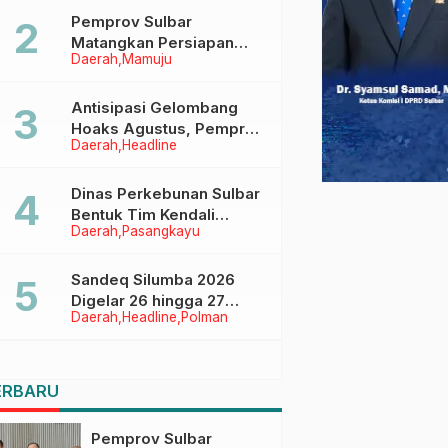
Pemprov Sulbar
Matangkan Persiapan
Daerah
Mamuju
HUT Ke-81 RI, Puncak
Upacara di Lapangan
Ahmad Kirang
Antisipasi Gelombang
Hoaks Agustus, Pemprov
Daerah
Headline
Sulbar Ajak Warga Jaga
Ruang Digital
Dinas Perkebunan Sulbar
Bentuk Tim Kendali
Daerah
Pasangkayu
Internal ICS untuk Dukung
Sertifikasi ISPO Pekebun
di Pasangkayu
Sandeq Silumba 2026
Digelar 26 hingga 27
Daerah
Headline
Polman
September, Rangkaian
HUT Sulbar
ERBARU
Pemprov Sulbar