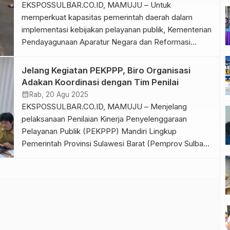
(Dukcapil) dan layanan Dinas Pendidikan Pemuda dan
EKSPOSSULBAR.CO.ID, MAMUJU – Untuk
Olahraga (Disdikpora) […]
memperkuat kapasitas pemerintah daerah dalam
implementasi kebijakan pelayanan publik, Kementerian
Pendayagunaan Aparatur Negara dan Reformasi
Birokrasi (KemenPANRB) menyelenggarakan Kegiatan
Pendampingan Implementasi Kebijakan Pelayanan
Jelang Kegiatan PEKPPP, Biro Organisasi
Publik dan Kick Off Evaluasi Kinerja Penyelenggara
Adakan Koordinasi dengan Tim Penilai
Pelayanan Publik (PEKPPP) Lingkup Pemerintah
calendar_month
Rab, 20 Agu 2025
Daerah Tahun 2025, Rabu, 3 September 2025.
EKSPOSSULBAR.CO.ID, MAMUJU – Menjelang
Kegiatan ini sejalan dengan Misi ke 5 Gubernur dan
pelaksanaan Penilaian Kinerja Penyelenggaraan
[…]
Pelayanan Publik (PEKPPP) Mandiri Lingkup
Pemerintah Provinsi Sulawesi Barat (Pemprov Sulbar),
Biro Organisasi Sekretariat Daerah (Setda) Sulbar
melaksanakan pertemuan bersama seluruh angota
Tim Evaluasi Kinerja Penyelenggaraan Pelayanan
Publik, Selasa, 19 Agustus 2025. Persiapan
penyelenggaraan PEKPPP tahun 2025 membahas
teknis pelaksanaan, dan menyamakan persepsi,
mematangkan strategi, dan memastikan […]