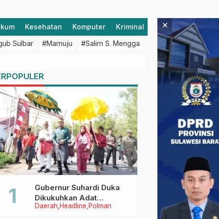
×
ukum
Kesehatan
Komputer
Kriminal
Lifestyle
Majen
ub Sulbar
#Mamuju
#Salim S. Mengga
#featured
#Polda S
ERPOPULER
Gubernur Suhardi Duka
Dikukuhkan Adat
Daerah
Headline
Polman
Balanipa, Raih Gelar Sulo
Tappidena