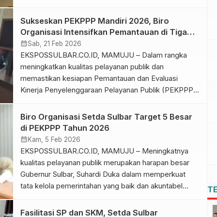
Rabu (8/7/2026). Kunjungan ini bertujuan memberikan
pembinaan dan pendampingan terhadap proses
Sukseskan PEKPPP Mandiri 2026, Biro
evaluasi sekaligus mendorong perbaikan berbagai
Organisasi Intensifkan Pemantauan di Tiga
aspek yang menjadi indikator penilaian agar nilai
Biro Lingkup Setda Sulbar
calendar_month
Sab, 21 Feb 2026
evaluasi Dinas Pangan Daerah Provinsi Sulawesi Barat
EKSPOSSULBAR.CO.ID, MAMUJU – Dalam rangka
semakin meningkat. Kunjungan disambut […]
meningkatkan kualitas pelayanan publik dan
memastikan kesiapan Pemantauan dan Evaluasi
Kinerja Penyelenggaraan Pelayanan Publik (PEKPPP)
Mandiri Tahun 2026, Biro Organisasi melalui Bagian
Tatalaksana dan Pelayanan Publik kembali melakukan
Biro Organisasi Setda Sulbar Target 5 Besar
pemantauan langsung di tiga Biro Lingkup Setda
di PEKPPP Tahun 2026
Sulbar, Jumat 20 Februari 2026. Pelaksanaan PEKPPP
calendar_month
Kam, 5 Feb 2026
sejalan dengan Misi Kelima Gubernur Sulbar Suhardi
EKSPOSSULBAR.CO.ID, MAMUJU – Meningkatnya
Duka, […]
kualitas pelayanan publik merupakan harapan besar
Gubernur Sulbar, Suhardi Duka dalam memperkuat
tata kelola pemerintahan yang baik dan akuntabel
T
serta mewujudkan pelayanan dasar dan berkualitas.
Untuk itu, Biro Organisasi Sekretariat Daerah (Setda)
Fasilitasi SP dan SKM, Setda Sulbar