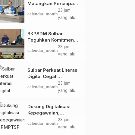
Matangkan Persiapan
HUT Ke-81 RI, Puncak
23 jam
calendar_month
Upacara di Lapangan
yang lalu
Ahmad Kirang
BKPSDM Sulbar
Teguhkan Komitmen
Pengembangan
23 jam
calendar_month
Kompetensi ASN
yang lalu
melalui
Penandatanganan
Sulbar Perkuat Literasi
Perjanjian Tugas
Digital Cegah
Belajar 2026
Kejahatan Love
23 jam
calendar_month
Scamming
yang lalu
Dukung Digitalisasi
Kepegawaian,
DPMPTSP Sulbar Siap
23 jam
calendar_month
Terapkan Aplikasi
yang lalu
FLEKSI ASN