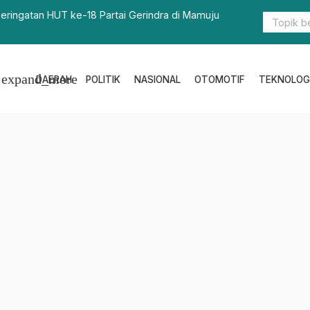
Rembuk Pendidikan Tingkat Kabupaten
Gubernur S
expand_more
DAERAH
POLITIK
NASIONAL
OTOMOTIF
TEKNOLOG