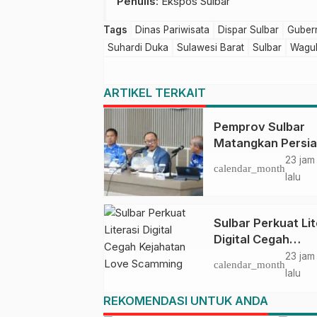
Penulis
: Ekspos Sulbar
Tags
Dinas Pariwisata
Dispar Sulbar
Gubern
Suhardi Duka
Sulawesi Barat
Sulbar
Wagub
ARTIKEL TERKAIT
Pemprov Sulbar
Matangkan Persi
HUT Ke-81 RI, Pu
23 jam
calendar_month
Upacara di Lapan
lalu
Ahmad Kirang
Sulbar Perkuat Lit
Digital Cegah
Kejahatan Love
23 jam
calendar_month
Scamming
lalu
REKOMENDASI UNTUK ANDA