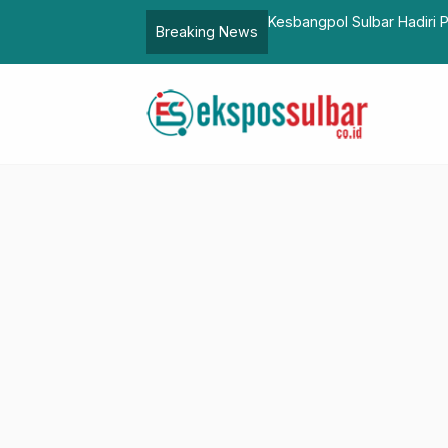
ke-18 Partai Gerindra di Mamuju
Sekkab Pasangkayu Buka 
Breaking News
…