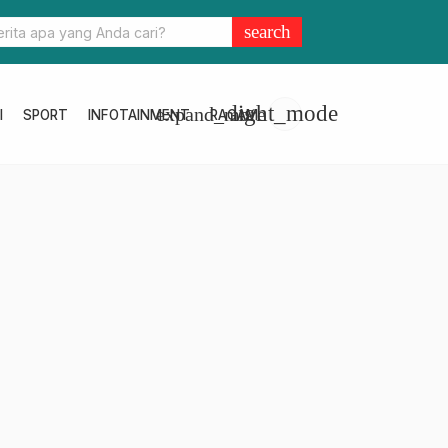
ulbar dan Wamenpar Saksikan Finis Spektakuler Sandeq Silumba 
search
light_mode
expand_more
I
SPORT
INFOTAINMENT
RAGAM