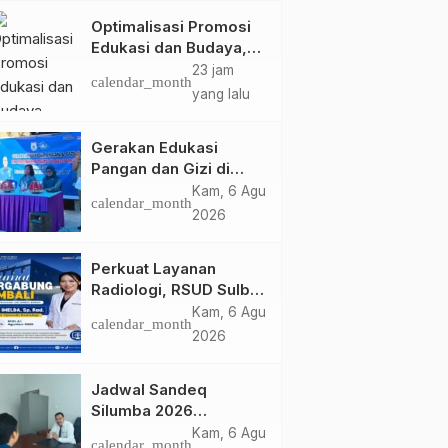
Optimalisasi Promosi
Edukasi dan Budaya,
Anjungan Provinsi
23 jam
calendar_month
Sulawesi Barat Perkuat
yang lalu
Kolaborasi Strategis
Bersama Sky World
Gerakan Edukasi
TMII
Pangan dan Gizi di
Mamasa: Tingkatkan
Kam, 6 Agu
calendar_month
Pengetahuan dan
2026
Keterampilan Keluarga
dalam Pemenuhan Gizi
Perkuat Layanan
Radiologi, RSUD Sulbar
Sambut Kembali dr. Iis
Kam, 6 Agu
calendar_month
Imelda, Sp.Rad
2026
Jadwal Sandeq
Silumba 2026
Disesuaikan,
Kam, 6 Agu
calendar_month