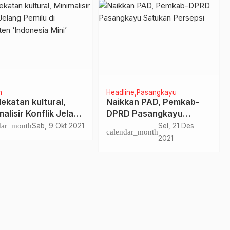
m
Headline
Pasangkayu
ekatan kultural,
Naikkan PAD, Pemkab-
alisir Konflik Jelang
DPRD Pasangkayu
lu di Kabupaten
Satukan Persepsi
dar_month
Sab, 9 Okt 2021
Sel, 21 Des
calendar_month
nesia Mini’
2021