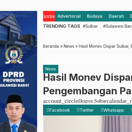
home
Advertorial
Budaya
Daerah
TRENDING TAGS
#Sulbar
#Sulawesi Bar
Beranda
»
News
»
Hasil Monev Dispar Sulbar,
News
Hasil Monev Dispa
Pengembangan Par
account_circle
calendar_
Ekspos Sulbar
Facebook
Twitter
Whatsapp