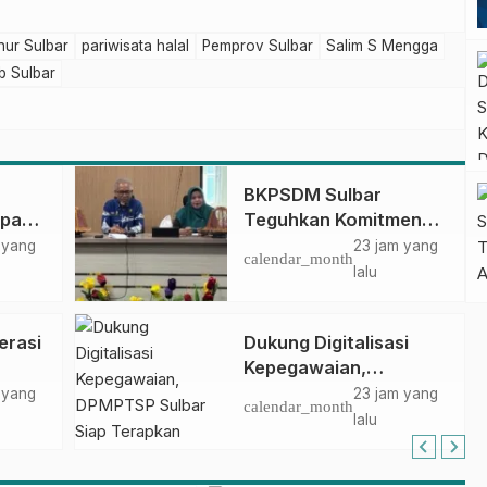
ur Sulbar
pariwisata halal
Pemprov Sulbar
Salim S Mengga
 Sulbar
BKPSDM Sulbar
apan
Teguhkan Komitmen
ncak
Pengembangan
 yang
23 jam yang
calendar_month
gan
Kompetensi ASN
lalu
melalui
Penandatanganan
erasi
Dukung Digitalisasi
Perjanjian Tugas
Kepegawaian,
Belajar 2026
DPMPTSP Sulbar Siap
 yang
23 jam yang
calendar_month
Terapkan Aplikasi
lalu
FLEKSI ASN