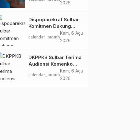
Dispoparekraf Sulbar
2026
Pastikan Persiapan
Tetap Dimatangkan
Dispoparekraf Sulbar
Komitmen Dukung
Penyusunan RAD
Kam, 6 Agu
calendar_month
TPB/SDGs Sulawesi
2026
Barat
DKPPKB Sulbar Terima
Audiensi Kemenko
Kumham Imipas RI,
Kam, 6 Agu
calendar_month
Perkuat Pelayanan
2026
Kesehatan bagi
Kelompok Rentan