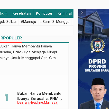
×
ukum
Kesehatan
Komputer
Kriminal
Lifestyle
Majen
ub Sulbar
#Mamuju
#Salim S. Mengga
#featured
#Polda S
ERPOPULER
Bukan Hanya Membantu
Ibunya Berusaha, PNM
Daerah
Headline
Mamasa
Juga Menjaga Mimpi
Anaknya Untuk