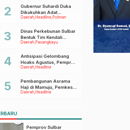
Menggapai Cita-Cita
Gubernur Suhardi Duka
Dikukuhkan Adat
Daerah
Headline
Polman
Balanipa, Raih Gelar Sulo
Tappidena
Dinas Perkebunan Sulbar
Bentuk Tim Kendali
Daerah
Pasangkayu
Internal ICS untuk Dukung
Sertifikasi ISPO Pekebun
di Pasangkayu
Antisipasi Gelombang
Hoaks Agustus, Pemprov
Daerah
Headline
Sulbar Ajak Warga Jaga
Ruang Digital
Pembangunan Asrama
Haji di Mamuju, Pemkesra
Daerah
Headline
dan Kementerian Haji
Sulbar Tinjau Lokasi
ERBARU
Pemprov Sulbar