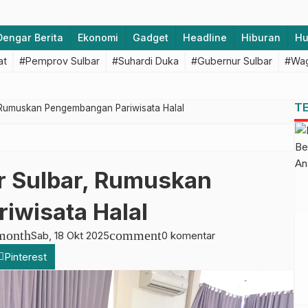
Dengar Berita
Ekonomi
Gadget
Headline
Hiburan
H
at
#Pemprov Sulbar
#Suhardi Duka
#Gubernur Sulbar
#Wag
T
 Rumuskan Pengembangan Pariwisata Halal
r Sulbar, Rumuskan
iwisata Halal
month
comment
Sab, 18 Okt 2025
0 komentar
Pinterest