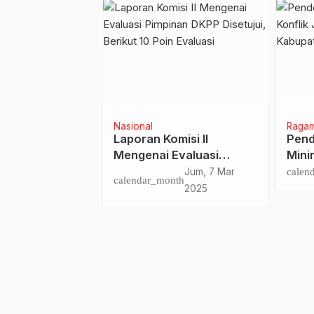
ngkayu
Nasional
Raga
aan TMMD,
Laporan Komisi II
Pend
pati
Mengenai Evaluasi
Minim
yu Tanda
Pimpinan DKPP Disetujui,
Pemi
Rab, 18 Mar
Jum, 7 Mar
calen
nth
calendar_month
ta Integritas
Berikut 10 Poin Evaluasi
‘Indo
2020
2025