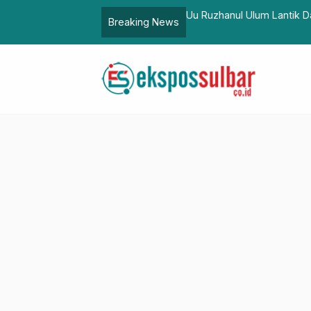
agai Penjabat Bupati Bekasi
Jumat Berkah, Polda Sulb
Breaking News
Kondusif