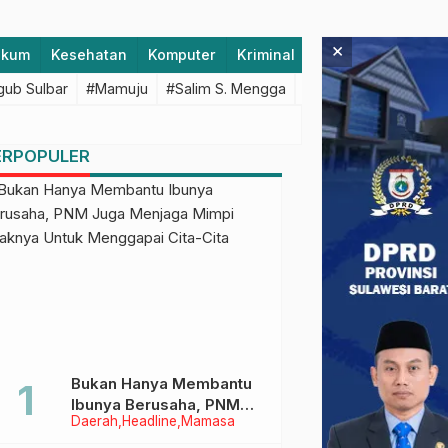
×
ukum
Kesehatan
Komputer
Kriminal
Lifestyle
Majen
ub Sulbar
#Mamuju
#Salim S. Mengga
#featured
#Polda S
ERPOPULER
Bukan Hanya Membantu
Ibunya Berusaha, PNM
Daerah
Headline
Mamasa
Juga Menjaga Mimpi
Anaknya Untuk