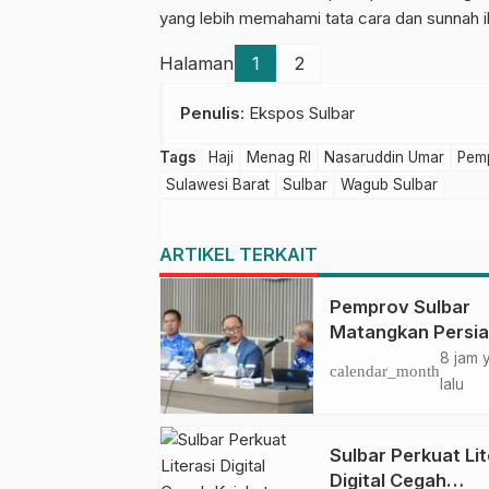
yang lebih memahami tata cara dan sunnah ib
Halaman
1
2
Penulis
: Ekspos Sulbar
Tags
Haji
Menag RI
Nasaruddin Umar
Pem
Sulawesi Barat
Sulbar
Wagub Sulbar
ARTIKEL TERKAIT
Pemprov Sulbar
Matangkan Persi
HUT Ke-81 RI, Pu
8 jam 
calendar_month
Upacara di Lapan
lalu
Ahmad Kirang
Sulbar Perkuat Lit
Digital Cegah