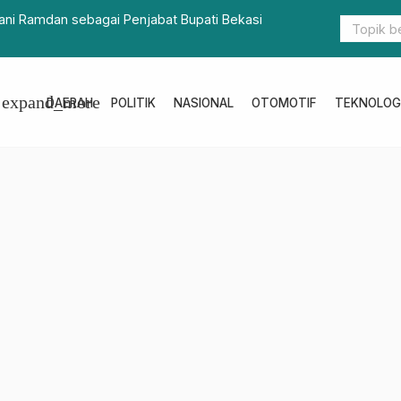
ar Libatkan Anak Yatim dalam Doa untuk Kamtibmas
Antusias W
Mendatang
expand_more
DAERAH
POLITIK
NASIONAL
OTOMOTIF
TEKNOLOG