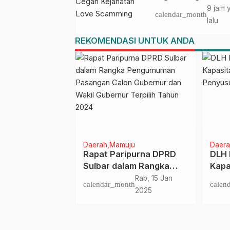
Kejahatan Love
9 jam 
calendar_month
Scamming
lalu
REKOMENDASI UNTUK ANDA
n
Daerah
Mamuju
Daera
n
Rapat Paripurna DPRD
DLH 
itas, BPKPD
Sulbar dalam Rangka
Kapa
mbing 8 SKPD
Pengumuman Pasangan
dala
nth
Sel, 1 Jul 2025
Rab, 15 Jan
calendar_month
calen
ginputan Data
Calon Gubernur dan
Kaji
2025
odal
Wakil Gubernur Terpilih
Tahun 2024