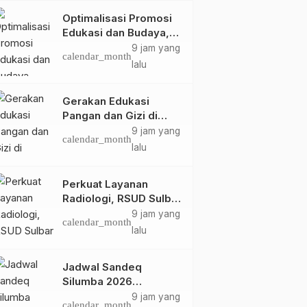
Optimalisasi Promosi
Edukasi dan Budaya,
Anjungan Provinsi
9 jam yang
calendar_month
Sulawesi Barat Perkuat
lalu
Kolaborasi Strategis
Bersama Sky World
Gerakan Edukasi
TMII
Pangan dan Gizi di
Mamasa: Tingkatkan
9 jam yang
calendar_month
Pengetahuan dan
lalu
Keterampilan Keluarga
dalam Pemenuhan Gizi
Perkuat Layanan
Radiologi, RSUD Sulbar
Sambut Kembali dr. Iis
9 jam yang
calendar_month
Imelda, Sp.Rad
lalu
Jadwal Sandeq
Silumba 2026
Disesuaikan,
9 jam yang
calendar_month