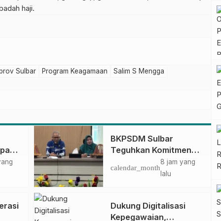
adah haji.
prov Sulbar
Program Keagamaan
Salim S Mengga
BKPSDM Sulbar
apan
Teguhkan Komitmen
ncak
Pengembangan
yang
8 jam yang
calendar_month
gan
Kompetensi ASN
lalu
melalui
Penandatanganan
erasi
Dukung Digitalisasi
Perjanjian Tugas
Kepegawaian,
Belajar 2026