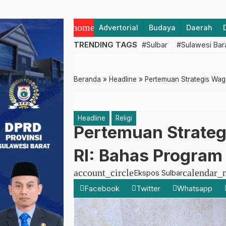
home
Advertorial
Budaya
Daerah
TRENDING TAGS
#Sulbar
#Sulawesi Bar
Beranda
»
Headline
»
Pertemuan Strategis Wag
Headline
Religi
Pertemuan Strate
RI: Bahas Program
account_circle
calendar_
Ekspos Sulbar
Facebook
Twitter
Whatsapp