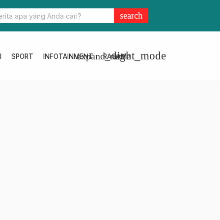
arga Tinggi, Bupati Pasangkayu Tingkatkan Hadiah Bupati Cup Tah
search
light_mode
expand_more
I
SPORT
INFOTAINMENT
RAGAM