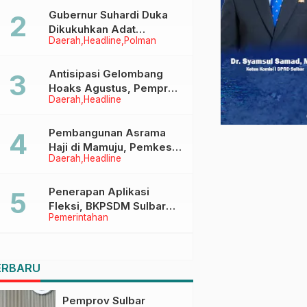
Menggapai Cita-Cita
Gubernur Suhardi Duka
Dikukuhkan Adat
Daerah
Headline
Polman
Balanipa, Raih Gelar Sulo
Tappidena
Antisipasi Gelombang
Hoaks Agustus, Pemprov
Daerah
Headline
Sulbar Ajak Warga Jaga
Ruang Digital
Pembangunan Asrama
Haji di Mamuju, Pemkesra
Daerah
Headline
dan Kementerian Haji
Sulbar Tinjau Lokasi
Penerapan Aplikasi
Fleksi, BKPSDM Sulbar
Pemerintahan
Dorong Transformasi
Digital Sistem Kehadiran
ASN
ERBARU
Pemprov Sulbar