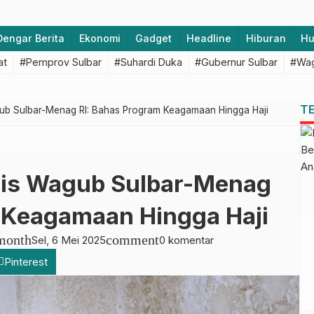
Dengar Berita
Ekonomi
Gadget
Headline
Hiburan
H
at
#Pemprov Sulbar
#Suhardi Duka
#Gubernur Sulbar
#Wag
T
ub Sulbar-Menag RI: Bahas Program Keagamaan Hingga Haji
gis Wagub Sulbar-Menag
 Keagamaan Hingga Haji
month
comment
Sel, 6 Mei 2025
0 komentar
Pinterest