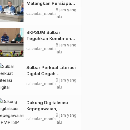
Matangkan Persiapan
HUT Ke-81 RI, Puncak
8 jam yang
calendar_month
Upacara di Lapangan
lalu
Ahmad Kirang
BKPSDM Sulbar
Teguhkan Komitmen
Pengembangan
8 jam yang
calendar_month
Kompetensi ASN
lalu
melalui
Penandatanganan
Sulbar Perkuat Literasi
Perjanjian Tugas
Digital Cegah
Belajar 2026
Kejahatan Love
9 jam yang
calendar_month
Scamming
lalu
Dukung Digitalisasi
Kepegawaian,
DPMPTSP Sulbar Siap
9 jam yang
calendar_month
Terapkan Aplikasi
lalu
FLEKSI ASN