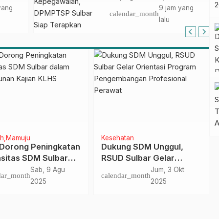
DPMPTSP Sulbar Siap
yang
9 jam yang
calendar_month
Terapkan Aplikasi
lalu
FLEKSI ASN
h
Mamuju
Kesehatan
Dorong Peningkatan
Dukung SDM Unggul,
sitas SDM Sulbar
RSUD Sulbar Gelar
m Penyusunan
Orientasi Program
Sab, 9 Agu
Jum, 3 Okt
dar_month
calendar_month
an KLHS
Pengembangan
2025
2025
Profesional Perawat