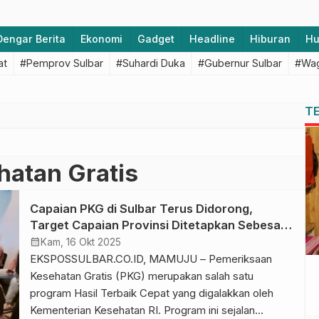
Dengar Berita
Ekonomi
Gadget
Headline
Hiburan
H
at
#Pemprov Sulbar
#Suhardi Duka
#Gubernur Sulbar
#Wag
T
"
atan Gratis
Capaian PKG di Sulbar Terus Didorong,
Target Capaian Provinsi Ditetapkan Sebesar
36 Persen
calendar_month
Kam, 16 Okt 2025
EKSPOSSULBAR.CO.ID, MAMUJU – Pemeriksaan
Kesehatan Gratis (PKG) merupakan salah satu
program Hasil Terbaik Cepat yang digalakkan oleh
Kementerian Kesehatan RI. Program ini sejalan