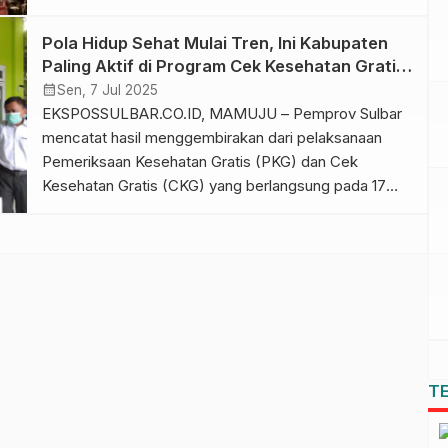
dengan Panca Daya Ketiga yang digagas oleh
Gubernur Sulawesi Barat Suhardi Duka dan Wakil
Pola Hidup Sehat Mulai Tren, Ini Kabupaten
Gubernur Salim S. Mengga, yakni mewujudkan sumber
Paling Aktif di Program Cek Kesehatan Gratis
daya manusia yang unggul dan berkarakter. Sekretaris
di Sulbar
calendar_month
Sen, 7 Jul 2025
DinkesSulbar, Mahdiana, bersama Kepala […]
EKSPOSSULBAR.CO.ID, MAMUJU – Pemprov Sulbar
mencatat hasil menggembirakan dari pelaksanaan
Pemeriksaan Kesehatan Gratis (PKG) dan Cek
Kesehatan Gratis (CKG) yang berlangsung pada 17
Mei hingga 30 Juni 2025. Berdasarkan data yang
dihimpun dari seluruh Puskesmas di enam kabupaten,
partisipasi masyarakat dalam layanan skrining
kesehatan menunjukkan tren positif, mencerminkan
meningkatnya kesadaran masyarakat terhadap
pentingnya deteksi dini […]
T