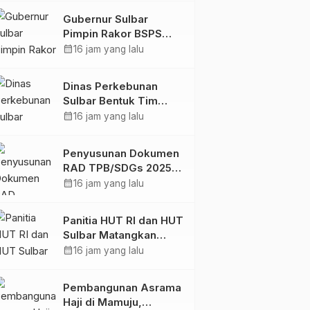
Digital
Gubernur Sulbar
Pimpin Rakor BSPS
2026: Mamuju dan
calendar_month
16 jam yang lalu
Pasangkayu Masih Nol
Realisasi dari Kuota
Dinas Perkebunan
5.250 Unit
Sulbar Bentuk Tim
Kendali Internal ICS
calendar_month
16 jam yang lalu
untuk Dukung
Sertifikasi ISPO
Penyusunan Dokumen
Pekebun di
RAD TPB/SDGs 2025–
Pasangkayu
2029 Perkuat Arah
calendar_month
16 jam yang lalu
Pembangunan
Berkelanjutan Sulawesi
Panitia HUT RI dan HUT
Barat
Sulbar Matangkan
Persiapan, Berbagai
calendar_month
16 jam yang lalu
Lomba Akan
Dilaksanakan Pemprov
Pembangunan Asrama
Sulbar
Haji di Mamuju,