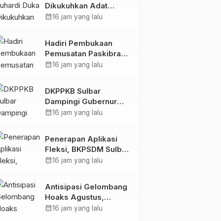
Dikukuhkan Adat
Balanipa, Raih Gelar
calendar_month
16 jam yang lalu
Sulo Tappidena
Hadiri Pembukaan
Pemusatan Paskibraka
Provinsi, Murdanil: Ini
calendar_month
16 jam yang lalu
Membentuk Karakter
Hingga Kedisiplinannya
DKPPKB Sulbar
Dampingi Gubernur
Terima Audiensi
calendar_month
16 jam yang lalu
Kepala Rumah Sakit
TK. III Punggawa
Penerapan Aplikasi
Malolo
Fleksi, BKPSDM Sulbar
Dorong Transformasi
calendar_month
16 jam yang lalu
Digital Sistem
Kehadiran ASN
Antisipasi Gelombang
Hoaks Agustus,
Pemprov Sulbar Ajak
calendar_month
16 jam yang lalu
Warga Jaga Ruang