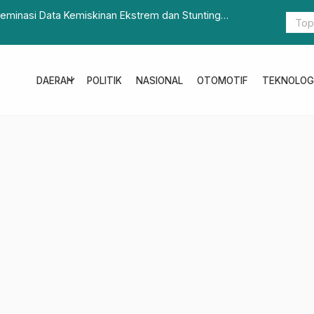
seminasi Data Kemiskinan Ekstrem dan Stunting
Kapolda Su
untuk Past
expand_more
DAERAH
POLITIK
NASIONAL
OTOMOTIF
TEKNOLOG