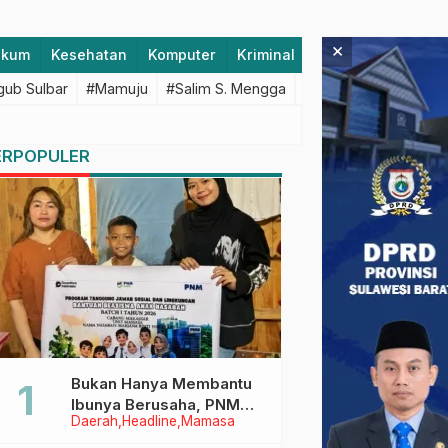
×
ukum
Kesehatan
Komputer
Kriminal
Lifestyle
Majen
ub Sulbar
#Mamuju
#Salim S. Mengga
#featured
#Polda S
ERPOPULER
Bukan Hanya Membantu
Ibunya Berusaha, PNM
Daerah
Headline
Mamasa
Juga Menjaga Mimpi
Anaknya Untuk