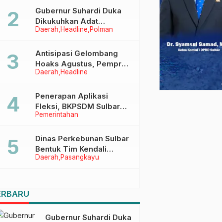
Menggapai Cita-Cita
Gubernur Suhardi Duka
Dikukuhkan Adat
Daerah
Headline
Polman
Balanipa, Raih Gelar Sulo
Tappidena
Antisipasi Gelombang
Hoaks Agustus, Pemprov
Daerah
Headline
Sulbar Ajak Warga Jaga
Ruang Digital
Penerapan Aplikasi
Fleksi, BKPSDM Sulbar
Pemerintahan
Dorong Transformasi
Digital Sistem Kehadiran
ASN
Dinas Perkebunan Sulbar
Bentuk Tim Kendali
Daerah
Pasangkayu
Internal ICS untuk Dukung
Sertifikasi ISPO Pekebun
di Pasangkayu
ERBARU
Gubernur Suhardi Duka