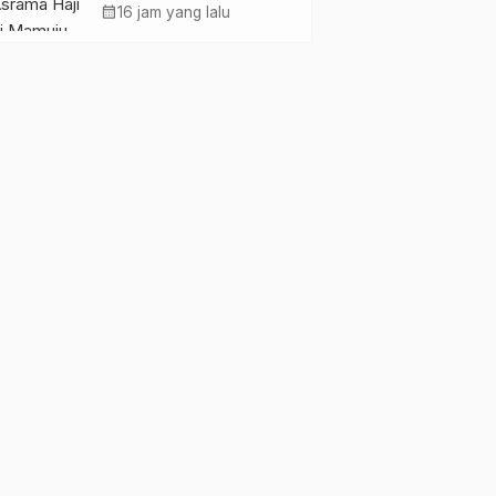
Pemkesra dan
calendar_month
16 jam yang lalu
Kementerian Haji
Sulbar Tinjau Lokasi