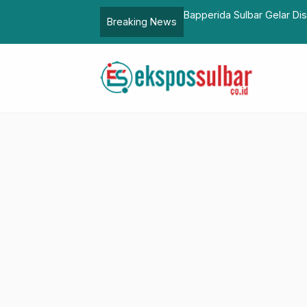
kasi Publik dan Targetkan Kinerja Lebih
Bapperida Sulbar Gelar Di
Breaking News
Terpadu