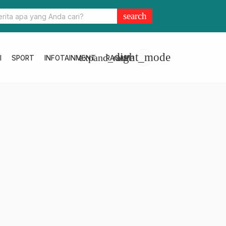
n Porprov IV Sulbar 2022 Resmi Ditutup
search
light_mode
expand_more
I
SPORT
INFOTAINMENT
RAGAM