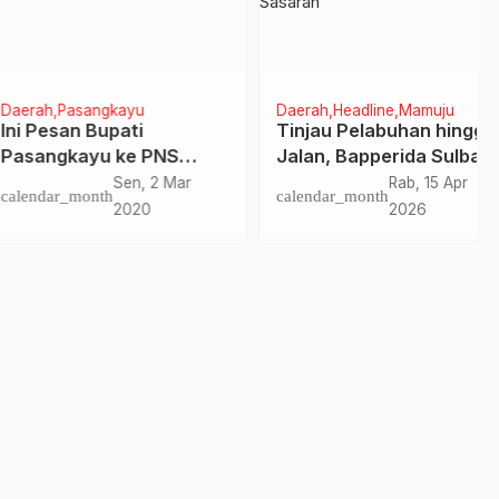
h
Headline
Mamuju
Pemerintahan
au Pelabuhan hingga
PUPR Sulbar Hadiri Rakor
n, Bapperida Sulbar
Lintas Sektor Perubahan
ikan Program
RTRW Sulawesi Barat di
Rab, 15 Apr
Kam, 11 Des
dar_month
calendar_month
astruktur Tepat
Jakarta, Kadis Surya
2026
2025
ran
Yuliawan Pimpin Delegasi