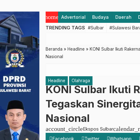
home
Advertorial
Budaya
Daerah
TRENDING TAGS
#Sulbar
#Sulawesi Bar
Beranda
»
Headline
»
KONI Sulbar Ikuti Rakern
Nasional
Headline
Olahraga
KONI Sulbar Ikuti 
Tegaskan Sinergit
Nasional
account_circle
calendar_
Ekspos Sulbar
Facebook
Twitter
Whatsapp