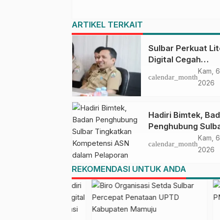
ARTIKEL TERKAIT
Sulbar Perkuat Lit
Digital Cegah
Kejahatan Love
Kam, 6
calendar_month
Scamming
2026
Hadiri Bimtek, Ba
Penghubung Sulb
Tingkatkan
Kam, 6
calendar_month
Kompetensi ASN 
2026
Pelaporan SPT M
REKOMENDASI UNTUK ANDA
PPN Gunakan Apli
Coretax