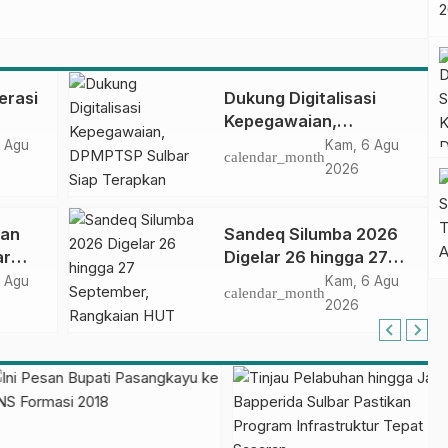
erasi
Dukung Digitalisasi
Kepegawaian,
DPMPTSP Sulbar Siap
 Agu
Kam, 6 Agu
calendar_month
Terapkan Aplikasi
2026
FLEKSI ASN
dan
Sandeq Silumba 2026
ar
Digelar 26 hingga 27
September, Rangkaian
 Agu
Kam, 6 Agu
calendar_month
dalam
HUT Sulbar
2026
asa
kasi