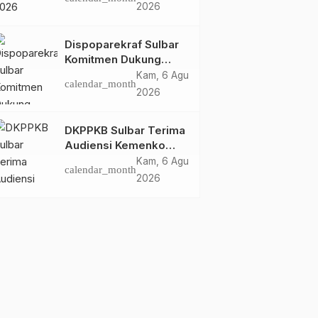
Dispoparekraf Sulbar
2026
Pastikan Persiapan
Tetap Dimatangkan
Dispoparekraf Sulbar
Komitmen Dukung
Penyusunan RAD
Kam, 6 Agu
calendar_month
TPB/SDGs Sulawesi
2026
Barat
DKPPKB Sulbar Terima
Audiensi Kemenko
Kumham Imipas RI,
Kam, 6 Agu
calendar_month
Perkuat Pelayanan
2026
Kesehatan bagi
Kelompok Rentan