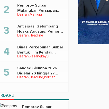
Pemprov Sulbar
Matangkan Persiapan
Daerah
Mamuju
HUT Ke-81 RI, Puncak
Upacara di Lapangan
Ahmad Kirang
Antisipasi Gelombang
Hoaks Agustus, Pemprov
Daerah
Headline
Sulbar Ajak Warga Jaga
Ruang Digital
Dinas Perkebunan Sulbar
Bentuk Tim Kendali
Daerah
Pasangkayu
Internal ICS untuk Dukung
Sertifikasi ISPO Pekebun
di Pasangkayu
Sandeq Silumba 2026
Digelar 26 hingga 27
Daerah
Headline
Polman
September, Rangkaian
HUT Sulbar
ERBARU
Pemprov Sulbar