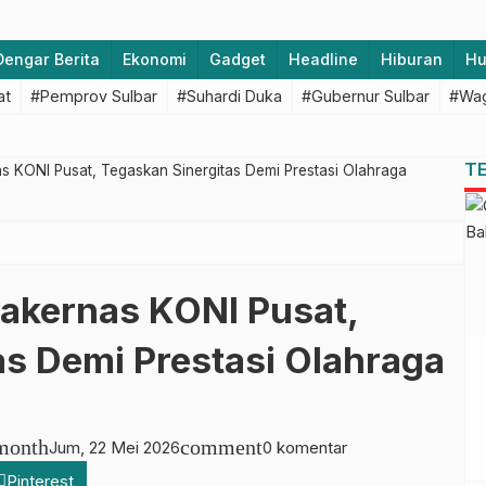
Dengar Berita
Ekonomi
Gadget
Headline
Hiburan
H
at
#Pemprov Sulbar
#Suhardi Duka
#Gubernur Sulbar
#Wag
T
as KONI Pusat, Tegaskan Sinergitas Demi Prestasi Olahraga
Rakernas KONI Pusat,
as Demi Prestasi Olahraga
month
comment
Jum, 22 Mei 2026
0 komentar
Pinterest