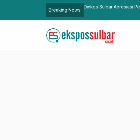
liar ke Desa
Dinkes Sulbar Apresiasi P
Breaking News
Standar Kelas D