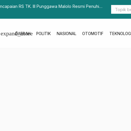
encapaian RS TK. III Punggawa Malolo Resmi Penuhi
Pelaksanaa
expand_more
DAERAH
POLITIK
NASIONAL
OTOMOTIF
TEKNOLOG