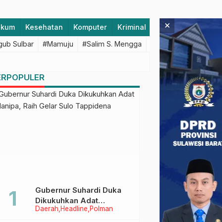
×
ukum
Kesehatan
Komputer
Kriminal
Lifestyle
Majen
ub Sulbar
#Mamuju
#Salim S. Mengga
#featured
#Polda S
ERPOPULER
Gubernur Suhardi Duka
Dikukuhkan Adat
Daerah
Headline
Polman
Balanipa, Raih Gelar Sulo
Tappidena