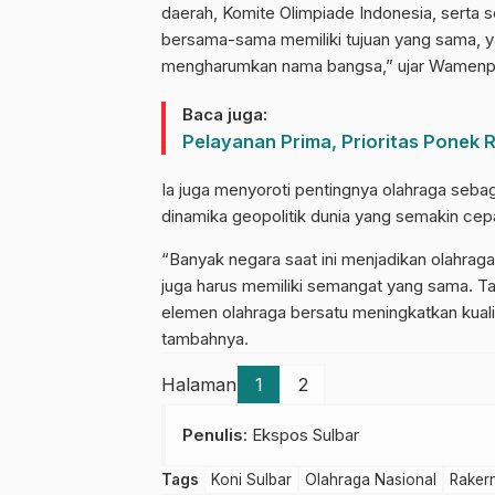
daerah, Komite Olimpiade Indonesia, serta se
bersama-sama memiliki tujuan yang sama, ya
mengharumkan nama bangsa,” ujar Wamenp
Baca juga:
Pelayanan Prima, Prioritas Ponek
Ia juga menyoroti pentingnya olahraga sebag
dinamika geopolitik dunia yang semakin cep
“Banyak negara saat ini menjadikan olahraga
juga harus memiliki semangat yang sama. Tan
elemen olahraga bersatu meningkatkan kuali
tambahnya.
Halaman
1
2
Penulis
: Ekspos Sulbar
Tags
Koni Sulbar
Olahraga Nasional
Raker