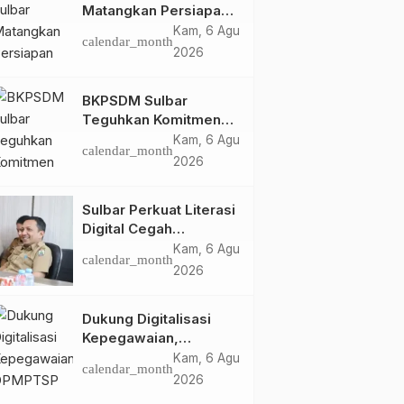
Matangkan Persiapan
HUT Ke-81 RI, Puncak
Kam, 6 Agu
calendar_month
Upacara di Lapangan
2026
Ahmad Kirang
BKPSDM Sulbar
Teguhkan Komitmen
Pengembangan
Kam, 6 Agu
calendar_month
Kompetensi ASN
2026
melalui
Penandatanganan
Sulbar Perkuat Literasi
Perjanjian Tugas
Digital Cegah
Belajar 2026
Kejahatan Love
Kam, 6 Agu
calendar_month
Scamming
2026
Dukung Digitalisasi
Kepegawaian,
DPMPTSP Sulbar Siap
Kam, 6 Agu
calendar_month
Terapkan Aplikasi
2026
FLEKSI ASN