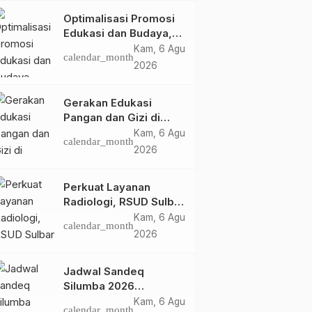
Optimalisasi Promosi
Edukasi dan Budaya,
Anjungan Provinsi
Kam, 6 Agu
calendar_month
Sulawesi Barat Perkuat
2026
Kolaborasi Strategis
Bersama Sky World
Gerakan Edukasi
TMII
Pangan dan Gizi di
Mamasa: Tingkatkan
Kam, 6 Agu
calendar_month
Pengetahuan dan
2026
Keterampilan Keluarga
dalam Pemenuhan Gizi
Perkuat Layanan
Radiologi, RSUD Sulbar
Sambut Kembali dr. Iis
Kam, 6 Agu
calendar_month
Imelda, Sp.Rad
2026
Jadwal Sandeq
Silumba 2026
Disesuaikan,
Kam, 6 Agu
calendar_month