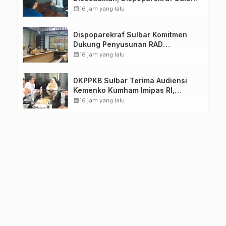
Pastikan Persiapan Tetap
calendar_month
16 jam yang lalu
Dimatangkan
Dispoparekraf Sulbar Komitmen
Dukung Penyusunan RAD
TPB/SDGs Sulawesi Barat
calendar_month
16 jam yang lalu
DKPPKB Sulbar Terima Audiensi
Kemenko Kumham Imipas RI,
Perkuat Pelayanan Kesehatan bagi
calendar_month
16 jam yang lalu
Kelompok Rentan