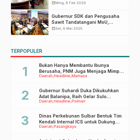
Akselerasi Katalis TP2DD
calendar_month
Ming, 8 Feb 2026
Gubernur SDK dan Pengusaha
Sawit Tandatangani MoU,
Kontribusi PAD Melonjak Drastis
calendar_month
Sel, 6 Mei 2025
300 Persen
TERPOPULER
Bukan Hanya Membantu Ibunya
Berusaha, PNM Juga Menjaga Mimpi
Daerah
Headline
Mamasa
Anaknya Untuk Menggapai Cita-Cita
Gubernur Suhardi Duka Dikukuhkan
Adat Balanipa, Raih Gelar Sulo
Daerah
Headline
Polman
Tappidena
Dinas Perkebunan Sulbar Bentuk Tim
Kendali Internal ICS untuk Dukung
Daerah
Pasangkayu
Sertifikasi ISPO Pekebun di
Pasangkayu