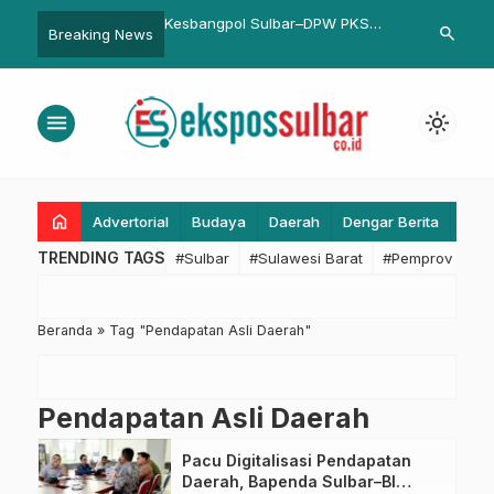
Organisasi Didaulat
Kesbangpol Sulbar–DPW PKS
Oknum ASN Di
search
Breaking News
Narasumber Penyusunan
Perkuat Koordinasi Demi
Kasus Penip
n Jafung Pemkab
Demokrasi Berkualitas
Juta, Modus 
yu
menu
light_mode
home
Advertorial
Budaya
Daerah
Dengar Berita
Eko
TRENDING TAGS
#Sulbar
#Sulawesi Barat
#Pemprov Sulba
Beranda
»
Tag "Pendapatan Asli Daerah"
Pendapatan Asli Daerah
Pacu Digitalisasi Pendapatan
Daerah, Bapenda Sulbar–BI