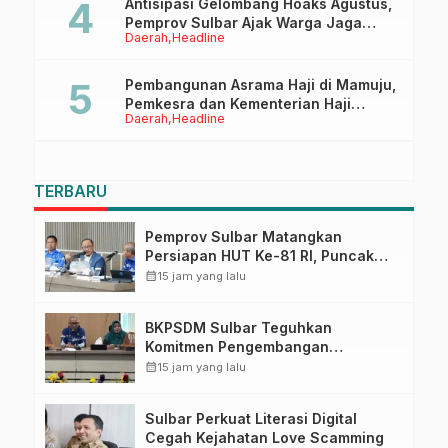
Antisipasi Gelombang Hoaks Agustus,
Pemprov Sulbar Ajak Warga Jaga
Daerah
Headline
Ruang Digital
Pembangunan Asrama Haji di Mamuju,
Pemkesra dan Kementerian Haji
Daerah
Headline
Sulbar Tinjau Lokasi
TERBARU
Pemprov Sulbar Matangkan
Persiapan HUT Ke-81 RI, Puncak
Upacara di Lapangan Ahmad
calendar_month
15 jam yang lalu
Kirang
BKPSDM Sulbar Teguhkan
Komitmen Pengembangan
Kompetensi ASN melalui
calendar_month
15 jam yang lalu
Penandatanganan Perjanjian
Tugas Belajar 2026
Sulbar Perkuat Literasi Digital
Cegah Kejahatan Love Scamming