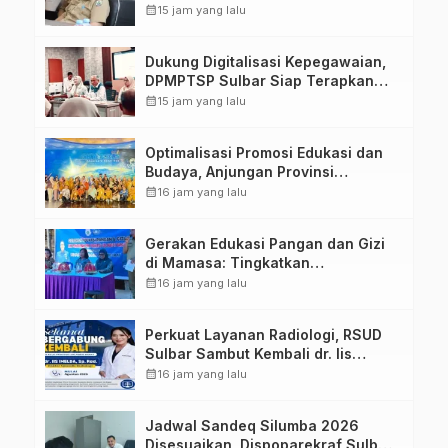
calendar_month
15 jam yang lalu
Dukung Digitalisasi Kepegawaian,
DPMPTSP Sulbar Siap Terapkan
Aplikasi FLEKSI ASN
calendar_month
15 jam yang lalu
Optimalisasi Promosi Edukasi dan
Budaya, Anjungan Provinsi
Sulawesi Barat Perkuat Kolaborasi
calendar_month
16 jam yang lalu
Strategis Bersama Sky World TMII
Gerakan Edukasi Pangan dan Gizi
di Mamasa: Tingkatkan
Pengetahuan dan Keterampilan
calendar_month
16 jam yang lalu
Keluarga dalam Pemenuhan Gizi
Perkuat Layanan Radiologi, RSUD
Sulbar Sambut Kembali dr. Iis
Imelda, Sp.Rad
calendar_month
16 jam yang lalu
Jadwal Sandeq Silumba 2026
Disesuaikan, Dispoparekraf Sulbar