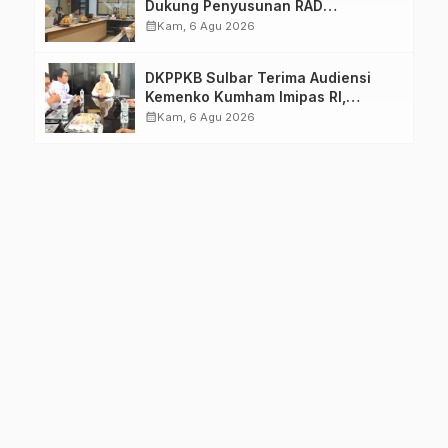
Dukung Penyusunan RAD
TPB/SDGs Sulawesi Barat
calendar_month
Kam, 6 Agu 2026
DKPPKB Sulbar Terima Audiensi
Kemenko Kumham Imipas RI,
Perkuat Pelayanan Kesehatan bagi
calendar_month
Kam, 6 Agu 2026
Kelompok Rentan