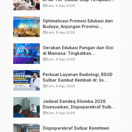
Aplikasi FLEKSI ASN
calendar_month
Kam, 6 Agu 2026
Optimalisasi Promosi Edukasi dan
Budaya, Anjungan Provinsi
Sulawesi Barat Perkuat Kolaborasi
calendar_month
Kam, 6 Agu 2026
Strategis Bersama Sky World TMII
Gerakan Edukasi Pangan dan Gizi
di Mamasa: Tingkatkan
Pengetahuan dan Keterampilan
calendar_month
Kam, 6 Agu 2026
Keluarga dalam Pemenuhan Gizi
Perkuat Layanan Radiologi, RSUD
Sulbar Sambut Kembali dr. Iis
Imelda, Sp.Rad
calendar_month
Kam, 6 Agu 2026
Jadwal Sandeq Silumba 2026
Disesuaikan, Dispoparekraf Sulbar
Pastikan Persiapan Tetap
calendar_month
Kam, 6 Agu 2026
Dimatangkan
Dispoparekraf Sulbar Komitmen