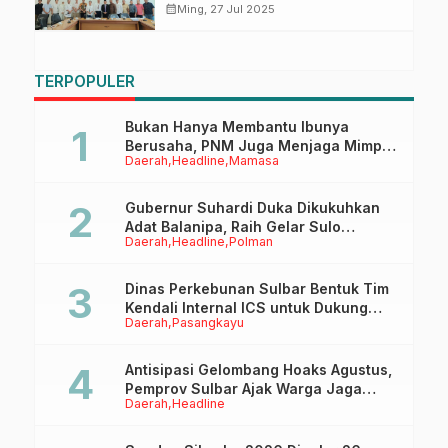
Dorong Tingkatkan Pelayanan
calendar_month
Ming, 27 Jul 2025
dan PAD
TERPOPULER
Bukan Hanya Membantu Ibunya
Berusaha, PNM Juga Menjaga Mimpi
Daerah
Headline
Mamasa
Anaknya Untuk Menggapai Cita-Cita
Gubernur Suhardi Duka Dikukuhkan
Adat Balanipa, Raih Gelar Sulo
Daerah
Headline
Polman
Tappidena
Dinas Perkebunan Sulbar Bentuk Tim
Kendali Internal ICS untuk Dukung
Daerah
Pasangkayu
Sertifikasi ISPO Pekebun di
Pasangkayu
Antisipasi Gelombang Hoaks Agustus,
Pemprov Sulbar Ajak Warga Jaga
Daerah
Headline
Ruang Digital