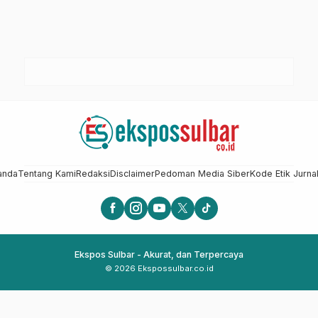
anda
Tentang Kami
Redaksi
Disclaimer
Pedoman Media Siber
Kode Etik Jurnal
Ekspos Sulbar - Akurat, dan Terpercaya
© 2026 Ekspossulbar.co.id