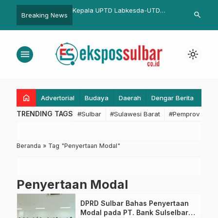
Hunian Layak dan
Kepala UPTD Labkesda-UTD
Hari kedua, 
search
Breaking News
u, Dinas Perkimtanhub
Diskes Sulbar Paparkan Kinerja
Panwascam d
us pada Sinergi
Pemeriksaan Laboratorium
 Kepentingan
Kesehatan Daerah dan Unit
menu
light_mode
Transfusi Darah
home
Advertorial
Budaya
Daerah
Dengar Berita
Eko
TRENDING TAGS
#Sulbar
#Sulawesi Barat
#Pemprov Sulba
Beranda
»
Tag "Penyertaan Modal"
Penyertaan Modal
DPRD Sulbar Bahas Penyertaan
Modal pada PT. Bank Sulselbar,