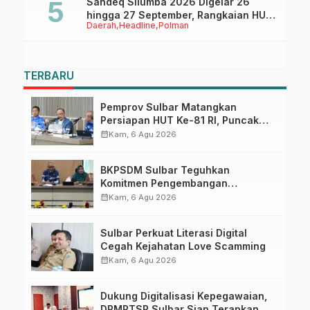
Sandeq Silumba 2026 Digelar 26
hingga 27 September, Rangkaian HUT
Daerah
Headline
Polman
Sulbar
TERBARU
Pemprov Sulbar Matangkan
Persiapan HUT Ke-81 RI, Puncak
Upacara di Lapangan Ahmad
calendar_month
Kam, 6 Agu 2026
Kirang
BKPSDM Sulbar Teguhkan
Komitmen Pengembangan
Kompetensi ASN melalui
calendar_month
Kam, 6 Agu 2026
Penandatanganan Perjanjian
Tugas Belajar 2026
Sulbar Perkuat Literasi Digital
Cegah Kejahatan Love Scamming
calendar_month
Kam, 6 Agu 2026
Dukung Digitalisasi Kepegawaian,
DPMPTSP Sulbar Siap Terapkan