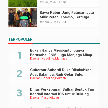
Serangan Bercak Daun Cokelat
calendar_month
Rab, 21 Jan 2026
Bawa Kabur Uang Ratusan Juta
Milik Petani Tommo, Terduga
Pelaku Ditangkap Polisi
calendar_month
Kam, 5 Des 2024
TERPOPULER
Bukan Hanya Membantu Ibunya
Berusaha, PNM Juga Menjaga Mimpi
Daerah
Headline
Mamasa
Anaknya Untuk Menggapai Cita-Cita
Gubernur Suhardi Duka Dikukuhkan
Adat Balanipa, Raih Gelar Sulo
Daerah
Headline
Polman
Tappidena
Dinas Perkebunan Sulbar Bentuk Tim
Kendali Internal ICS untuk Dukung
Daerah
Pasangkayu
Sertifikasi ISPO Pekebun di
Pasangkayu