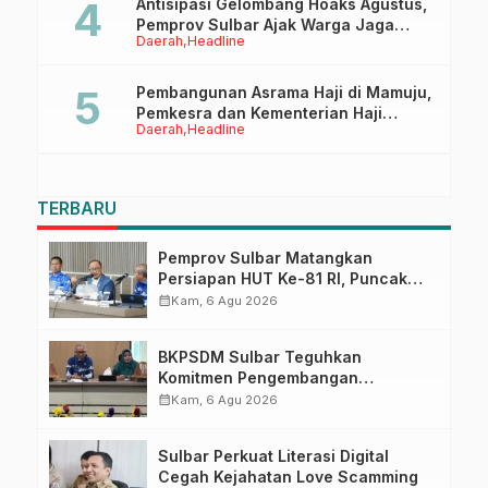
Antisipasi Gelombang Hoaks Agustus,
Pemprov Sulbar Ajak Warga Jaga
Daerah
Headline
Ruang Digital
Pembangunan Asrama Haji di Mamuju,
Pemkesra dan Kementerian Haji
Daerah
Headline
Sulbar Tinjau Lokasi
TERBARU
Pemprov Sulbar Matangkan
Persiapan HUT Ke-81 RI, Puncak
Upacara di Lapangan Ahmad
calendar_month
Kam, 6 Agu 2026
Kirang
BKPSDM Sulbar Teguhkan
Komitmen Pengembangan
Kompetensi ASN melalui
calendar_month
Kam, 6 Agu 2026
Penandatanganan Perjanjian
Tugas Belajar 2026
Sulbar Perkuat Literasi Digital
Cegah Kejahatan Love Scamming