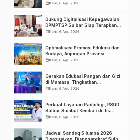
calendar_month
Kam, 6 Agu 2026
Dukung Digitalisasi Kepegawaian,
DPMPTSP Sulbar Siap Terapkan
Aplikasi FLEKSI ASN
calendar_month
Kam, 6 Agu 2026
Optimalisasi Promosi Edukasi dan
Budaya, Anjungan Provinsi
Sulawesi Barat Perkuat Kolaborasi
calendar_month
Kam, 6 Agu 2026
Strategis Bersama Sky World TMII
Gerakan Edukasi Pangan dan Gizi
di Mamasa: Tingkatkan
Pengetahuan dan Keterampilan
calendar_month
Kam, 6 Agu 2026
Keluarga dalam Pemenuhan Gizi
Perkuat Layanan Radiologi, RSUD
Sulbar Sambut Kembali dr. Iis
Imelda, Sp.Rad
calendar_month
Kam, 6 Agu 2026
Jadwal Sandeq Silumba 2026
Disesuaikan, Dispoparekraf Sulbar