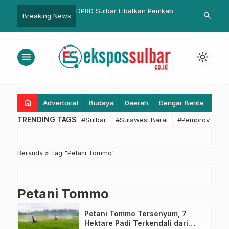
mil: Jabar Upayakan
DPRD Sulbar Libatkan Pemkab
Expo 2025, S
search
Breaking News
an Pemerataan dan
Mamuju Tengah dalam
Jaga Ruang S
yanan Kesehatan
Penyusunan Ranperda Gizi
Negatif dan 
t
Masyarakat
menu
light_mode
home
Advertorial
Budaya
Daerah
Dengar Berita
Eko
TRENDING TAGS
#Sulbar
#Sulawesi Barat
#Pemprov Sulba
Beranda
»
Tag "Petani Tommo"
Petani Tommo
Petani Tommo Tersenyum, 7
Hektare Padi Terkendali dari