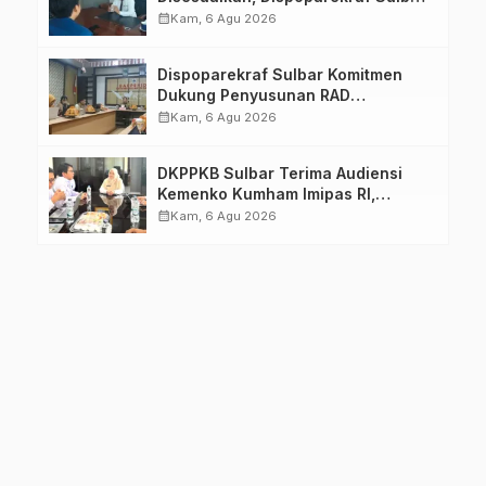
Pastikan Persiapan Tetap
calendar_month
Kam, 6 Agu 2026
Dimatangkan
Dispoparekraf Sulbar Komitmen
Dukung Penyusunan RAD
TPB/SDGs Sulawesi Barat
calendar_month
Kam, 6 Agu 2026
DKPPKB Sulbar Terima Audiensi
Kemenko Kumham Imipas RI,
Perkuat Pelayanan Kesehatan bagi
calendar_month
Kam, 6 Agu 2026
Kelompok Rentan