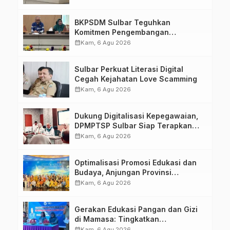
Kirang
BKPSDM Sulbar Teguhkan
Komitmen Pengembangan
Kompetensi ASN melalui
calendar_month
Kam, 6 Agu 2026
Penandatanganan Perjanjian
Tugas Belajar 2026
Sulbar Perkuat Literasi Digital
Cegah Kejahatan Love Scamming
calendar_month
Kam, 6 Agu 2026
Dukung Digitalisasi Kepegawaian,
DPMPTSP Sulbar Siap Terapkan
Aplikasi FLEKSI ASN
calendar_month
Kam, 6 Agu 2026
Optimalisasi Promosi Edukasi dan
Budaya, Anjungan Provinsi
Sulawesi Barat Perkuat Kolaborasi
calendar_month
Kam, 6 Agu 2026
Strategis Bersama Sky World TMII
Gerakan Edukasi Pangan dan Gizi
di Mamasa: Tingkatkan
Pengetahuan dan Keterampilan
calendar_month
Kam, 6 Agu 2026