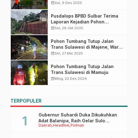
Tangani Pohon Tumbang di
calendar_month
Sel, 9 Des 2025
Depan Kantor Dinas
Perhubungan Sulbar
Pusdalops BPBD Sulbar Terima
Laporan Kejadian Pohon
Tumbang di Mamasa
calendar_month
Sel, 28 Okt 2025
Pohon Tumbang Tutup Jalan
Trans Sulawesi di Majene, Warga
dan Polisi Gotong Royong
calendar_month
Sel, 27 Mei 2025
Bersihkan Jalur
Pohon Tumbang Tutup Jalan
Trans Sulawesi di Mamuju
calendar_month
Ming, 22 Des 2024
TERPOPULER
Gubernur Suhardi Duka Dikukuhkan
Adat Balanipa, Raih Gelar Sulo
Daerah
Headline
Polman
Tappidena