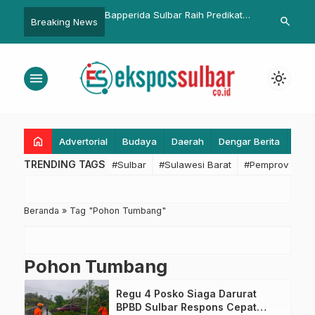
lbar Dorong Baznas
Bapperida Sulbar Raih Predikat
Razia Tertib 
search
Breaking News
rasi Entaskan
“Informatif” di KI Award 2025
Sulbar, Eduk
n dan Perkuat Ekonomi
Berjalan Sei
t
menu
light_mode
home
Advertorial
Budaya
Daerah
Dengar Berita
Eko
TRENDING TAGS
#Sulbar
#Sulawesi Barat
#Pemprov Sulba
Beranda
»
Tag "Pohon Tumbang"
Pohon Tumbang
Regu 4 Posko Siaga Darurat
BPBD Sulbar Respons Cepat