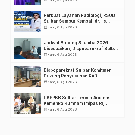
Keluarga dalam Pemenuhan Gizi
Perkuat Layanan Radiologi, RSUD
Sulbar Sambut Kembali dr. Iis
Imelda, Sp.Rad
calendar_month
Kam, 6 Agu 2026
Jadwal Sandeq Silumba 2026
Disesuaikan, Dispoparekraf Sulbar
Pastikan Persiapan Tetap
calendar_month
Kam, 6 Agu 2026
Dimatangkan
Dispoparekraf Sulbar Komitmen
Dukung Penyusunan RAD
TPB/SDGs Sulawesi Barat
calendar_month
Kam, 6 Agu 2026
DKPPKB Sulbar Terima Audiensi
Kemenko Kumham Imipas RI,
Perkuat Pelayanan Kesehatan bagi
calendar_month
Kam, 6 Agu 2026
Kelompok Rentan