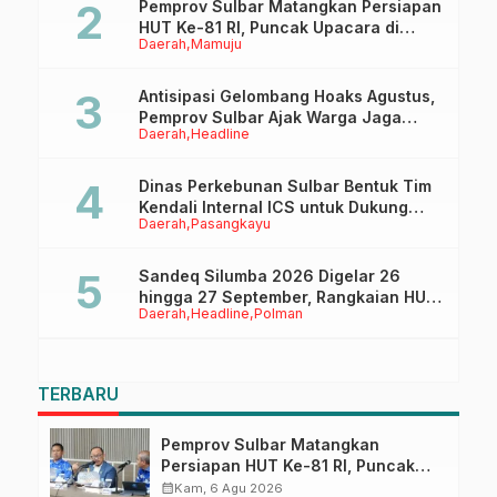
Pemprov Sulbar Matangkan Persiapan
HUT Ke-81 RI, Puncak Upacara di
Daerah
Mamuju
Lapangan Ahmad Kirang
Antisipasi Gelombang Hoaks Agustus,
Pemprov Sulbar Ajak Warga Jaga
Daerah
Headline
Ruang Digital
Dinas Perkebunan Sulbar Bentuk Tim
Kendali Internal ICS untuk Dukung
Daerah
Pasangkayu
Sertifikasi ISPO Pekebun di
Pasangkayu
Sandeq Silumba 2026 Digelar 26
hingga 27 September, Rangkaian HUT
Daerah
Headline
Polman
Sulbar
TERBARU
Pemprov Sulbar Matangkan
Persiapan HUT Ke-81 RI, Puncak
Upacara di Lapangan Ahmad
calendar_month
Kam, 6 Agu 2026