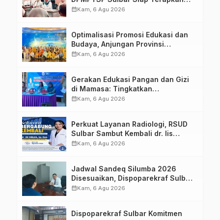
Aplikasi FLEKSI ASN
calendar_month
Kam, 6 Agu 2026
Optimalisasi Promosi Edukasi dan
Budaya, Anjungan Provinsi
Sulawesi Barat Perkuat Kolaborasi
calendar_month
Kam, 6 Agu 2026
Strategis Bersama Sky World TMII
Gerakan Edukasi Pangan dan Gizi
di Mamasa: Tingkatkan
Pengetahuan dan Keterampilan
calendar_month
Kam, 6 Agu 2026
Keluarga dalam Pemenuhan Gizi
Perkuat Layanan Radiologi, RSUD
Sulbar Sambut Kembali dr. Iis
Imelda, Sp.Rad
calendar_month
Kam, 6 Agu 2026
Jadwal Sandeq Silumba 2026
Disesuaikan, Dispoparekraf Sulbar
Pastikan Persiapan Tetap
calendar_month
Kam, 6 Agu 2026
Dimatangkan
Dispoparekraf Sulbar Komitmen