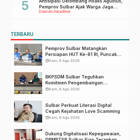
Antisipasi Gelombang Hoaks Agustus,
Pemprov Sulbar Ajak Warga Jaga
Daerah
Headline
Ruang Digital
TERBARU
Pemprov Sulbar Matangkan
Persiapan HUT Ke-81 RI, Puncak
Upacara di Lapangan Ahmad
calendar_month
Kam, 6 Agu 2026
Kirang
BKPSDM Sulbar Teguhkan
Komitmen Pengembangan
Kompetensi ASN melalui
calendar_month
Kam, 6 Agu 2026
Penandatanganan Perjanjian
Tugas Belajar 2026
Sulbar Perkuat Literasi Digital
Cegah Kejahatan Love Scamming
calendar_month
Kam, 6 Agu 2026
Dukung Digitalisasi Kepegawaian,
DPMPTSP Sulbar Siap Terapkan