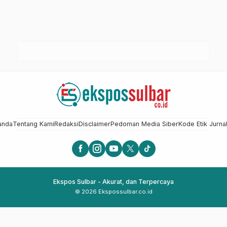
anda
Tentang Kami
Redaksi
Disclaimer
Pedoman Media Siber
Kode Etik Jurnal
Ekspos Sulbar - Akurat, dan Terpercaya
© 2026 Ekspossulbar.co.id