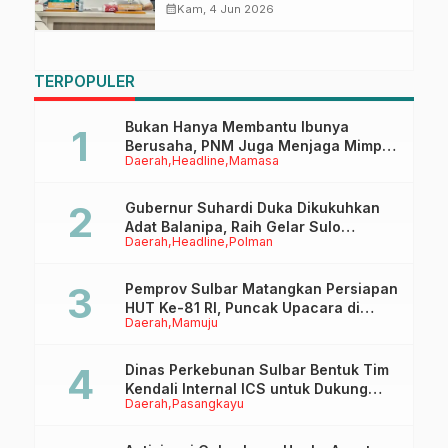
Pelaksanaan Program APBD
calendar_month
Kam, 4 Jun 2026
2026
TERPOPULER
Bukan Hanya Membantu Ibunya
Berusaha, PNM Juga Menjaga Mimpi
Daerah
Headline
Mamasa
Anaknya Untuk Menggapai Cita-Cita
Gubernur Suhardi Duka Dikukuhkan
Adat Balanipa, Raih Gelar Sulo
Daerah
Headline
Polman
Tappidena
Pemprov Sulbar Matangkan Persiapan
HUT Ke-81 RI, Puncak Upacara di
Daerah
Mamuju
Lapangan Ahmad Kirang
Dinas Perkebunan Sulbar Bentuk Tim
Kendali Internal ICS untuk Dukung
Daerah
Pasangkayu
Sertifikasi ISPO Pekebun di
Pasangkayu