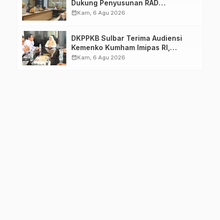
Dukung Penyusunan RAD
TPB/SDGs Sulawesi Barat
calendar_month
Kam, 6 Agu 2026
DKPPKB Sulbar Terima Audiensi
Kemenko Kumham Imipas RI,
Perkuat Pelayanan Kesehatan bagi
calendar_month
Kam, 6 Agu 2026
Kelompok Rentan