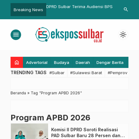
Ruzhanul Ajak
DPRD Sulbar Terima Audiensi BPS
Beli Mobil Be
search
Breaking News
t Lebih Bijak Gunakan
dan Raih Ke
ial
Motor Keewa
Merdeka
menu
light_mode
home
Advertorial
Budaya
Daerah
Dengar Berita
Eko
TRENDING TAGS
#Sulbar
#Sulawesi Barat
#Pemprov Sulba
Beranda
»
Tag "Program APBD 2026"
Program APBD 2026
Komisi II DPRD Soroti Realisasi
PAD Sulbar Baru 28 Persen dan