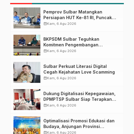
Pemprov Sulbar Matangkan
Persiapan HUT Ke-81 RI, Puncak
Upacara di Lapangan Ahmad
calendar_month
Kam, 6 Agu 2026
Kirang
BKPSDM Sulbar Teguhkan
Komitmen Pengembangan
Kompetensi ASN melalui
calendar_month
Kam, 6 Agu 2026
Penandatanganan Perjanjian
Tugas Belajar 2026
Sulbar Perkuat Literasi Digital
Cegah Kejahatan Love Scamming
calendar_month
Kam, 6 Agu 2026
Dukung Digitalisasi Kepegawaian,
DPMPTSP Sulbar Siap Terapkan
Aplikasi FLEKSI ASN
calendar_month
Kam, 6 Agu 2026
Optimalisasi Promosi Edukasi dan
Budaya, Anjungan Provinsi
Sulawesi Barat Perkuat Kolaborasi
calendar_month
Kam, 6 Agu 2026