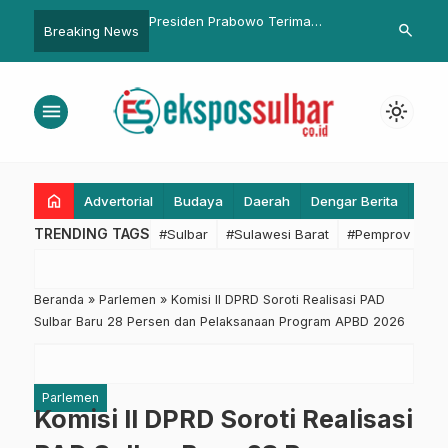
Prabowo Terima
Ini Masukan Pemkab Pasangkayu
Pemprov dan
search
Breaking News
ari Menteri Amran
Terkait Rencana PSBB di Sulbar
Dorong Para 
eningkatan Produksi dan
Konten Eduka
eras Nasional
menu
light_mode
home
Advertorial
Budaya
Daerah
Dengar Berita
Eko
TRENDING TAGS
#Sulbar
#Sulawesi Barat
#Pemprov Sulba
Beranda
»
Parlemen
»
Komisi II DPRD Soroti Realisasi PAD
Sulbar Baru 28 Persen dan Pelaksanaan Program APBD 2026
Parlemen
Komisi II DPRD Soroti Realisasi