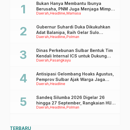
Bukan Hanya Membantu Ibunya
Berusaha, PNM Juga Menjaga Mimpi
Daerah
Headline
Mamasa
Anaknya Untuk Menggapai Cita-Cita
Gubernur Suhardi Duka Dikukuhkan
Adat Balanipa, Raih Gelar Sulo
Daerah
Headline
Polman
Tappidena
Dinas Perkebunan Sulbar Bentuk Tim
Kendali Internal ICS untuk Dukung
Daerah
Pasangkayu
Sertifikasi ISPO Pekebun di
Pasangkayu
Antisipasi Gelombang Hoaks Agustus,
Pemprov Sulbar Ajak Warga Jaga
Daerah
Headline
Ruang Digital
Sandeq Silumba 2026 Digelar 26
hingga 27 September, Rangkaian HUT
Daerah
Headline
Polman
Sulbar
TERBARU