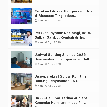
Strategis Bersama Sky World TMII
Gerakan Edukasi Pangan dan Gizi
di Mamasa: Tingkatkan
Pengetahuan dan Keterampilan
calendar_month
Kam, 6 Agu 2026
Keluarga dalam Pemenuhan Gizi
Perkuat Layanan Radiologi, RSUD
Sulbar Sambut Kembali dr. Iis
Imelda, Sp.Rad
calendar_month
Kam, 6 Agu 2026
Jadwal Sandeq Silumba 2026
Disesuaikan, Dispoparekraf Sulbar
Pastikan Persiapan Tetap
calendar_month
Kam, 6 Agu 2026
Dimatangkan
Dispoparekraf Sulbar Komitmen
Dukung Penyusunan RAD
TPB/SDGs Sulawesi Barat
calendar_month
Kam, 6 Agu 2026
DKPPKB Sulbar Terima Audiensi
Kemenko Kumham Imipas RI,