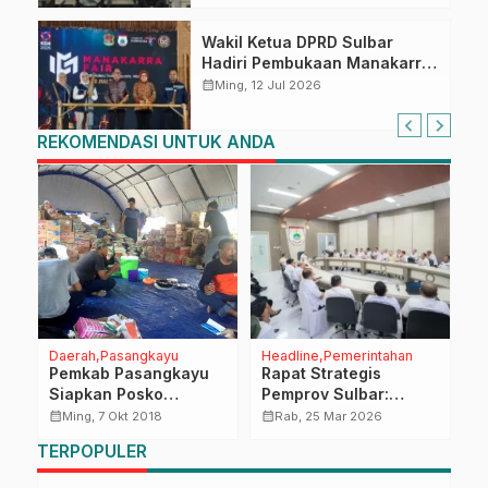
Wakil Ketua DPRD Sulbar
Hadiri Pembukaan Manakarra
Fair, Perkuat Kolaborasi
calendar_month
Ming, 12 Jul 2026
Wujudkan Pertumbuhan
Ekonomi Inklusif dan
REKOMENDASI UNTUK ANDA
Berkelanjutan
Daerah
Pasangkayu
Headline
Pemerintahan
D
Pemkab Pasangkayu
Rapat Strategis
P
a
Siapkan Posko
Pemprov Sulbar:
K
Logistik di Donggala
Gubernur SDK
S
calendar_month
calendar_month
calendar_month
Ming, 7 Okt 2018
Rab, 25 Mar 2026
Tekankan Sinergi OPD
O
TERPOPULER
dan Respons Isu
C
t
Nasional
H