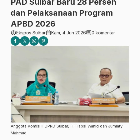
PAD Sulbar Baru 28 Persen
dan Pelaksanaan Program
APBD 2026
account_circle
calendar_month
comment
Ekspos Sulbar
Kam, 4 Jun 2026
0 komentar
Anggota Komisi II DPRD Sulbar, H. Habsi Wahid dan Jumiaty
Mahmud.