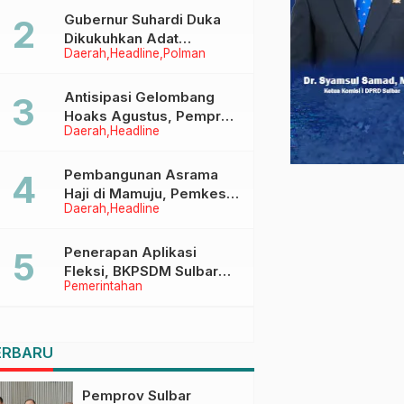
Menggapai Cita-Cita
Gubernur Suhardi Duka
Dikukuhkan Adat
Daerah
Headline
Polman
Balanipa, Raih Gelar Sulo
Tappidena
Antisipasi Gelombang
Hoaks Agustus, Pemprov
Daerah
Headline
Sulbar Ajak Warga Jaga
Ruang Digital
Pembangunan Asrama
Haji di Mamuju, Pemkesra
Daerah
Headline
dan Kementerian Haji
Sulbar Tinjau Lokasi
Penerapan Aplikasi
Fleksi, BKPSDM Sulbar
Pemerintahan
Dorong Transformasi
Digital Sistem Kehadiran
ASN
ERBARU
Pemprov Sulbar