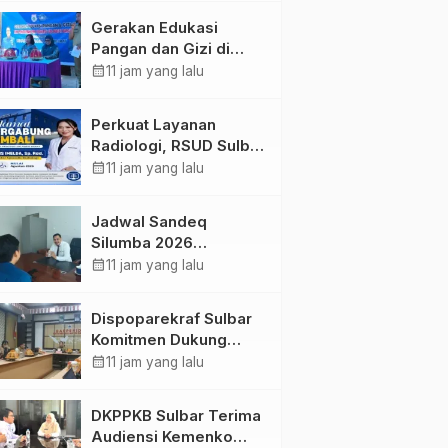
Kolaborasi Strategis
Gerakan Edukasi
Bersama Sky World
Pangan dan Gizi di
TMII
Mamasa: Tingkatkan
calendar_month
11 jam yang lalu
Pengetahuan dan
Keterampilan Keluarga
Perkuat Layanan
dalam Pemenuhan Gizi
Radiologi, RSUD Sulbar
Sambut Kembali dr. Iis
calendar_month
11 jam yang lalu
Imelda, Sp.Rad
Jadwal Sandeq
Silumba 2026
Disesuaikan,
calendar_month
11 jam yang lalu
Dispoparekraf Sulbar
Pastikan Persiapan
Dispoparekraf Sulbar
Tetap Dimatangkan
Komitmen Dukung
Penyusunan RAD
calendar_month
11 jam yang lalu
TPB/SDGs Sulawesi
Barat
DKPPKB Sulbar Terima
Audiensi Kemenko