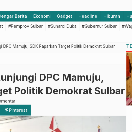
Dengar Berita
Ekonomi
Gadget
Headline
Hiburan
H
at
#Pemprov Sulbar
#Suhardi Duka
#Gubernur Sulbar
#Wag
T
i DPC Mamuju, SDK Paparkan Target Politik Demokrat Sulbar
Kunjungi DPC Mamuju,
et Politik Demokrat Sulbar
omentar
Pinterest