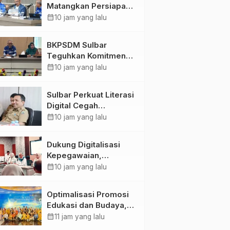
Matangkan Persiapan
HUT Ke-81 RI, Puncak
calendar_month
10 jam yang lalu
Upacara di Lapangan
Ahmad Kirang
BKPSDM Sulbar
Teguhkan Komitmen
Pengembangan
calendar_month
10 jam yang lalu
Kompetensi ASN
melalui
Sulbar Perkuat Literasi
Penandatanganan
Digital Cegah
Perjanjian Tugas
Kejahatan Love
calendar_month
10 jam yang lalu
Belajar 2026
Scamming
Dukung Digitalisasi
Kepegawaian,
DPMPTSP Sulbar Siap
calendar_month
10 jam yang lalu
Terapkan Aplikasi
FLEKSI ASN
Optimalisasi Promosi
Edukasi dan Budaya,
Anjungan Provinsi
calendar_month
11 jam yang lalu
Sulawesi Barat Perkuat