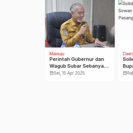
PPN Gunakan Apli
Coretax
erintahan
Mamuju
Daera
nergi
Perintah Gubernur dan
Soli
an, BPKPD
Wagub Subar Sebanyak
Bupa
rima Kunjungan
23 Randis Dikembalikan,
1427
calendar_month
calendar_month
u 2025
Sel, 15 Apr 2025
Rab
akilan Sulbar
Deadline 3 Hari Harus
Kembali Semua 43 Randis