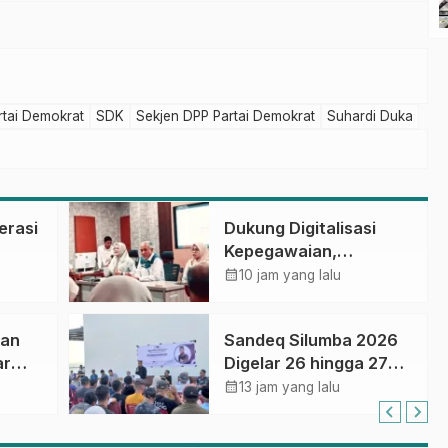
rtai Demokrat
SDK
Sekjen DPP Partai Demokrat
Suhardi Duka
erasi
Dukung Digitalisasi
Kepegawaian,
DPMPTSP Sulbar Siap
calendar_month
10 jam yang lalu
Terapkan Aplikasi
FLEKSI ASN
dan
Sandeq Silumba 2026
ar
Digelar 26 hingga 27
September, Rangkaian
calendar_month
13 jam yang lalu
dalam
HUT Sulbar
asa