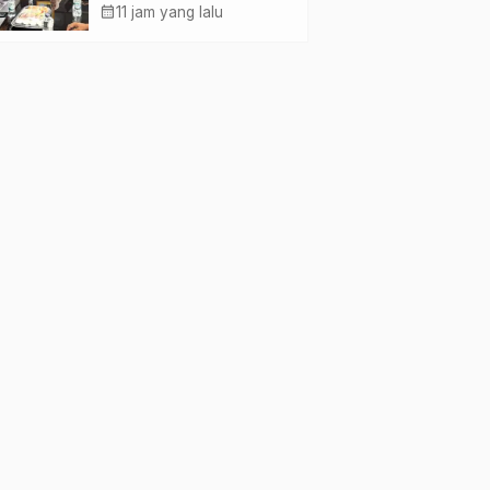
Kumham Imipas RI,
calendar_month
11 jam yang lalu
Perkuat Pelayanan
Kesehatan bagi
Kelompok Rentan