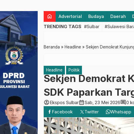
home
Advertorial
Budaya
Daerah
TRENDING TAGS
#Sulbar
#Sulawesi Bar
Beranda
»
Headline
»
Sekjen Demokrat Kunjung
Headline
Politik
Sekjen Demokrat 
SDK Paparkan Targ
account_circle
calendar_month
comment
Ekspos Sulbar
Sab, 23 Mei 2026
0 k
Facebook
Twitter
Whatsapp