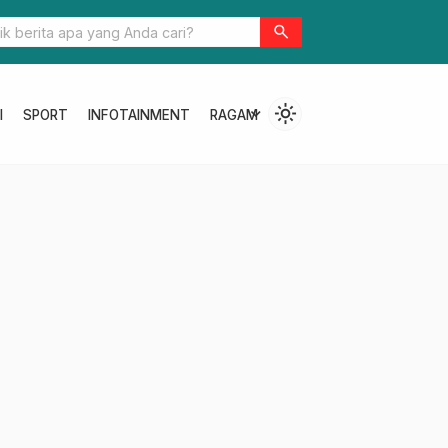
up Pasangkayu Pantau Pelaksanaan Pilkades Serentak
search
light_mode
expand_more
I
SPORT
INFOTAINMENT
RAGAM