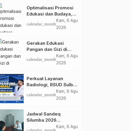
Optimalisasi Promosi
Edukasi dan Budaya,
Anjungan Provinsi
Kam, 6 Agu
calendar_month
Sulawesi Barat Perkuat
2026
Kolaborasi Strategis
Bersama Sky World
Gerakan Edukasi
TMII
Pangan dan Gizi di
Mamasa: Tingkatkan
Kam, 6 Agu
calendar_month
Pengetahuan dan
2026
Keterampilan Keluarga
dalam Pemenuhan Gizi
Perkuat Layanan
Radiologi, RSUD Sulbar
Sambut Kembali dr. Iis
Kam, 6 Agu
calendar_month
Imelda, Sp.Rad
2026
Jadwal Sandeq
Silumba 2026
Disesuaikan,
Kam, 6 Agu
calendar_month