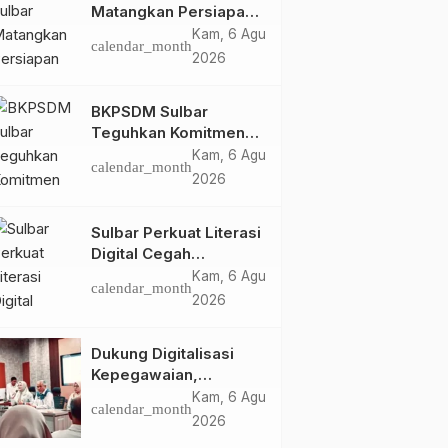
Matangkan Persiapan
HUT Ke-81 RI, Puncak
Kam, 6 Agu
calendar_month
Upacara di Lapangan
2026
Ahmad Kirang
BKPSDM Sulbar
Teguhkan Komitmen
Pengembangan
Kam, 6 Agu
calendar_month
Kompetensi ASN
2026
melalui
Penandatanganan
Sulbar Perkuat Literasi
Perjanjian Tugas
Digital Cegah
Belajar 2026
Kejahatan Love
Kam, 6 Agu
calendar_month
Scamming
2026
Dukung Digitalisasi
Kepegawaian,
DPMPTSP Sulbar Siap
Kam, 6 Agu
calendar_month
Terapkan Aplikasi
2026
FLEKSI ASN