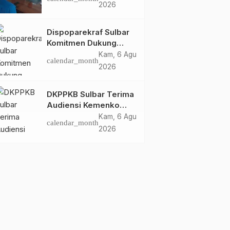
Dispoparekraf Sulbar
2026
Pastikan Persiapan
Tetap Dimatangkan
Dispoparekraf Sulbar
Komitmen Dukung
Penyusunan RAD
Kam, 6 Agu
calendar_month
TPB/SDGs Sulawesi
2026
Barat
DKPPKB Sulbar Terima
Audiensi Kemenko
Kumham Imipas RI,
Kam, 6 Agu
calendar_month
Perkuat Pelayanan
2026
Kesehatan bagi
Kelompok Rentan