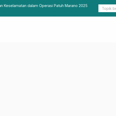
perasi Patuh Marano 2025
Jaksa Agung ST Burhanuddin Memin