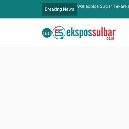
: Mari Kita
Wakapolda Sulbar Tekankan Keselamatan dalam O
Breaking News
menu