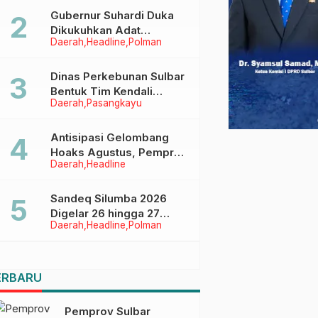
Menggapai Cita-Cita
Gubernur Suhardi Duka
Dikukuhkan Adat
Daerah
Headline
Polman
Balanipa, Raih Gelar Sulo
Tappidena
Dinas Perkebunan Sulbar
Bentuk Tim Kendali
Daerah
Pasangkayu
Internal ICS untuk Dukung
Sertifikasi ISPO Pekebun
di Pasangkayu
Antisipasi Gelombang
Hoaks Agustus, Pemprov
Daerah
Headline
Sulbar Ajak Warga Jaga
Ruang Digital
Sandeq Silumba 2026
Digelar 26 hingga 27
Daerah
Headline
Polman
September, Rangkaian
HUT Sulbar
ERBARU
Pemprov Sulbar