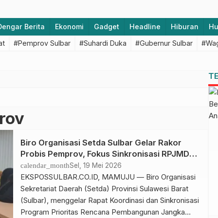
Dengar Berita
Ekonomi
Gadget
Headline
Hiburan
H
at
#Pemprov Sulbar
#Suhardi Duka
#Gubernur Sulbar
#Wag
T
rov
Biro Organisasi Setda Sulbar Gelar Rakor
Probis Pemprov, Fokus Sinkronisasi RPJMD
dan SPBE
calendar_month
Sel, 19 Mei 2026
EKSPOSSULBAR.CO.ID, MAMUJU — Biro Organisasi
Sekretariat Daerah (Setda) Provinsi Sulawesi Barat
(Sulbar), menggelar Rapat Koordinasi dan Sinkronisasi
Program Prioritas Rencana Pembangunan Jangka