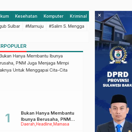
×
ukum
Kesehatan
Komputer
Kriminal
Lifestyle
Majen
ub Sulbar
#Mamuju
#Salim S. Mengga
#featured
#Polda S
ERPOPULER
Bukan Hanya Membantu
Ibunya Berusaha, PNM
Daerah
Headline
Mamasa
Juga Menjaga Mimpi
Anaknya Untuk