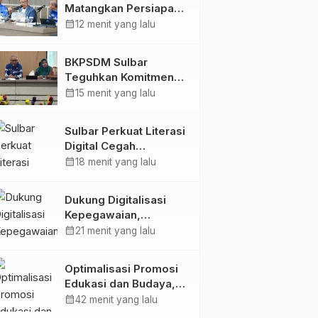
Matangkan Persiapan
HUT Ke-81 RI, Puncak
calendar_month
12 menit yang lalu
Upacara di Lapangan
Ahmad Kirang
BKPSDM Sulbar
Teguhkan Komitmen
Pengembangan
calendar_month
15 menit yang lalu
Kompetensi ASN
melalui
Sulbar Perkuat Literasi
Penandatanganan
Digital Cegah
Perjanjian Tugas
Kejahatan Love
calendar_month
18 menit yang lalu
Belajar 2026
Scamming
Dukung Digitalisasi
Kepegawaian,
DPMPTSP Sulbar Siap
calendar_month
21 menit yang lalu
Terapkan Aplikasi
FLEKSI ASN
Optimalisasi Promosi
Edukasi dan Budaya,
Anjungan Provinsi
calendar_month
42 menit yang lalu
Sulawesi Barat Perkuat