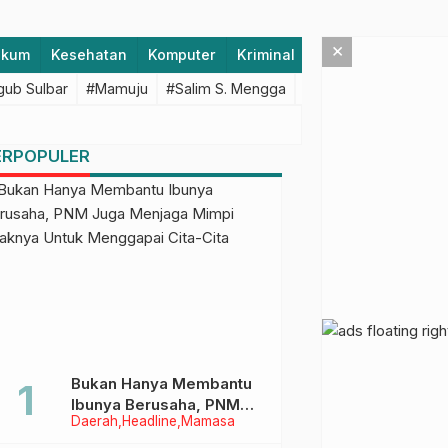
×
ukum
Kesehatan
Komputer
Kriminal
Lifestyle
Majen
ub Sulbar
#Mamuju
#Salim S. Mengga
#featured
#Polda S
ERPOPULER
Bukan Hanya Membantu
Ibunya Berusaha, PNM
Daerah
Headline
Mamasa
Juga Menjaga Mimpi
Anaknya Untuk