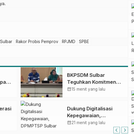
ya.
Sulbar
Rakor Probis Pemprov
RPJMD
SPBE
BKPSDM Sulbar
apan
Teguhkan Komitmen
ncak
Pengembangan
calendar_month
15 menit yang lalu
gan
Kompetensi ASN
melalui
erasi
Dukung Digitalisasi
Penandatanganan
Kepegawaian,
Perjanjian Tugas
DPMPTSP Sulbar Siap
calendar_month
Belajar 2026
21 menit yang lalu
Terapkan Aplikasi