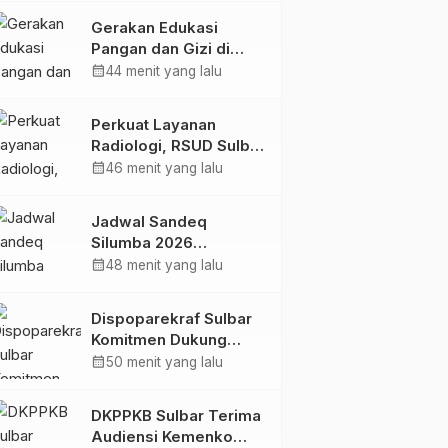
Kolaborasi Strategis
Gerakan Edukasi
Bersama Sky World
Pangan dan Gizi di
TMII
Mamasa: Tingkatkan
calendar_month
44 menit yang lalu
Pengetahuan dan
Keterampilan Keluarga
Perkuat Layanan
dalam Pemenuhan Gizi
Radiologi, RSUD Sulbar
Sambut Kembali dr. Iis
calendar_month
46 menit yang lalu
Imelda, Sp.Rad
Jadwal Sandeq
Silumba 2026
Disesuaikan,
calendar_month
48 menit yang lalu
Dispoparekraf Sulbar
Pastikan Persiapan
Dispoparekraf Sulbar
Tetap Dimatangkan
Komitmen Dukung
Penyusunan RAD
calendar_month
50 menit yang lalu
TPB/SDGs Sulawesi
Barat
DKPPKB Sulbar Terima
Audiensi Kemenko