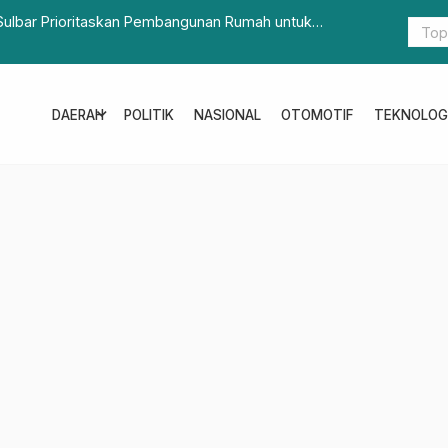
ulbar Prioritaskan Pembangunan Rumah untuk
Pemprov Su
m
expand_more
DAERAH
POLITIK
NASIONAL
OTOMOTIF
TEKNOLOG