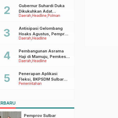
Menggapai Cita-Cita
Gubernur Suhardi Duka
Dikukuhkan Adat
Daerah
Headline
Polman
Balanipa, Raih Gelar Sulo
Tappidena
Antisipasi Gelombang
Hoaks Agustus, Pemprov
Daerah
Headline
Sulbar Ajak Warga Jaga
Ruang Digital
Pembangunan Asrama
Haji di Mamuju, Pemkesra
Daerah
Headline
dan Kementerian Haji
Sulbar Tinjau Lokasi
Penerapan Aplikasi
Fleksi, BKPSDM Sulbar
Pemerintahan
Dorong Transformasi
Digital Sistem Kehadiran
ASN
ERBARU
Pemprov Sulbar