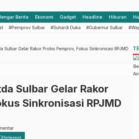
Dengar Berita
Ekonomi
Gadget
Headline
Hiburan
H
at
#Pemprov Sulbar
#Suhardi Duka
#Gubernur Sulbar
#Wag
T
da Sulbar Gelar Rakor Probis Pemprov, Fokus Sinkronisasi RPJMD
tda Sulbar Gelar Rakor
okus Sinkronisasi RPJMD
mentar
Pinterest