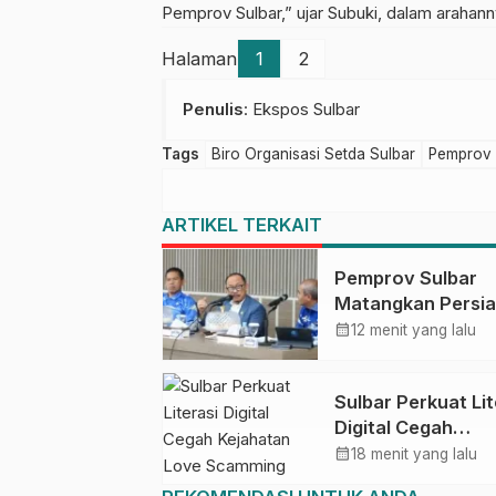
Pemprov Sulbar,” ujar Subuki, dalam arahann
Halaman
1
2
Penulis
: Ekspos Sulbar
Tags
Biro Organisasi Setda Sulbar
Pemprov 
ARTIKEL TERKAIT
Pemprov Sulbar
Matangkan Persi
HUT Ke-81 RI, Pu
calendar_month
12 menit yang lalu
Upacara di Lapan
Ahmad Kirang
Sulbar Perkuat Lit
Digital Cegah
Kejahatan Love
calendar_month
18 menit yang lalu
Scamming