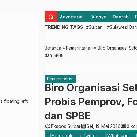
home
Advertorial
Budaya
Daerah
TRENDING TAGS
#Sulbar
#Sulawesi Bar
Beranda
»
Pemerintahan
»
Biro Organisasi Set
dan SPBE
Pemerintahan
Biro Organisasi Se
Probis Pemprov, F
dan SPBE
account_circle
calendar_month
comment
Ekspos Sulbar
Sel, 19 Mei 2026
0 ko
Facebook
Twitter
Whatsapp