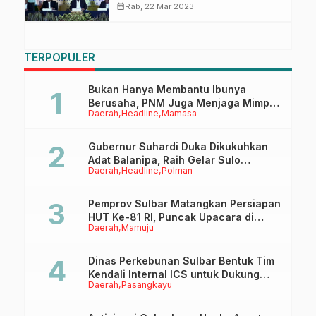
calendar_month
Rab, 22 Mar 2023
TERPOPULER
Bukan Hanya Membantu Ibunya
Berusaha, PNM Juga Menjaga Mimpi
Daerah
Headline
Mamasa
Anaknya Untuk Menggapai Cita-Cita
Gubernur Suhardi Duka Dikukuhkan
Adat Balanipa, Raih Gelar Sulo
Daerah
Headline
Polman
Tappidena
Pemprov Sulbar Matangkan Persiapan
HUT Ke-81 RI, Puncak Upacara di
Daerah
Mamuju
Lapangan Ahmad Kirang
Dinas Perkebunan Sulbar Bentuk Tim
Kendali Internal ICS untuk Dukung
Daerah
Pasangkayu
Sertifikasi ISPO Pekebun di
Pasangkayu