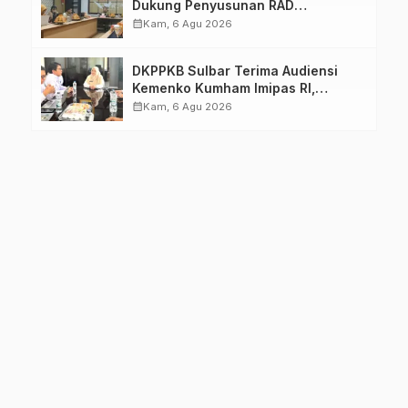
Dukung Penyusunan RAD
TPB/SDGs Sulawesi Barat
calendar_month
Kam, 6 Agu 2026
DKPPKB Sulbar Terima Audiensi
Kemenko Kumham Imipas RI,
Perkuat Pelayanan Kesehatan bagi
calendar_month
Kam, 6 Agu 2026
Kelompok Rentan