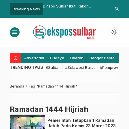
ulbar Pimpin Rakor
Dinsos Sulbar Ikuti Rakor
Sinergi Linta
search
Breaking News
an Kegiatan Strategis
Percepatan Pembangunan
Sulbar Jaga 
Sekolah Rakyat Secara Daring
Selama Ram
menu
light_mode
home
Advertorial
Budaya
Daerah
Dengar Berita
Eko
TRENDING TAGS
#Sulbar
#Sulawesi Barat
#Pemprov Sulba
Beranda
»
Tag "Ramadan 1444 Hijriah"
Ramadan 1444 Hijriah
Pemerintah Tetapkan 1 Ramadan
Jatuh Pada Kamis 23 Maret 2023