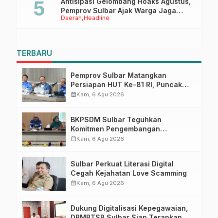
Antisipasi Gelombang Hoaks Agustus,
Pemprov Sulbar Ajak Warga Jaga
Daerah
Headline
Ruang Digital
TERBARU
Pemprov Sulbar Matangkan
Persiapan HUT Ke-81 RI, Puncak
Upacara di Lapangan Ahmad
calendar_month
Kam, 6 Agu 2026
Kirang
BKPSDM Sulbar Teguhkan
Komitmen Pengembangan
Kompetensi ASN melalui
calendar_month
Kam, 6 Agu 2026
Penandatanganan Perjanjian
Tugas Belajar 2026
Sulbar Perkuat Literasi Digital
Cegah Kejahatan Love Scamming
calendar_month
Kam, 6 Agu 2026
Dukung Digitalisasi Kepegawaian,
DPMPTSP Sulbar Siap Terapkan