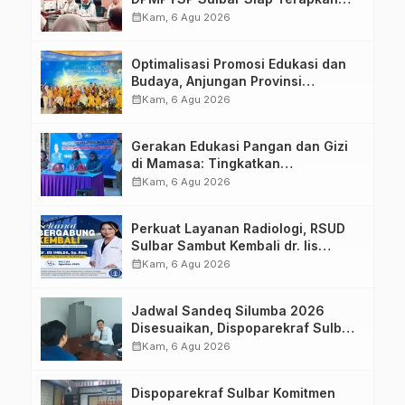
Aplikasi FLEKSI ASN
calendar_month
Kam, 6 Agu 2026
Optimalisasi Promosi Edukasi dan
Budaya, Anjungan Provinsi
Sulawesi Barat Perkuat Kolaborasi
calendar_month
Kam, 6 Agu 2026
Strategis Bersama Sky World TMII
Gerakan Edukasi Pangan dan Gizi
di Mamasa: Tingkatkan
Pengetahuan dan Keterampilan
calendar_month
Kam, 6 Agu 2026
Keluarga dalam Pemenuhan Gizi
Perkuat Layanan Radiologi, RSUD
Sulbar Sambut Kembali dr. Iis
Imelda, Sp.Rad
calendar_month
Kam, 6 Agu 2026
Jadwal Sandeq Silumba 2026
Disesuaikan, Dispoparekraf Sulbar
Pastikan Persiapan Tetap
calendar_month
Kam, 6 Agu 2026
Dimatangkan
Dispoparekraf Sulbar Komitmen