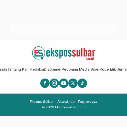
anda
Tentang Kami
Redaksi
Disclaimer
Pedoman Media Siber
Kode Etik Jurnal
Ekspos Sulbar - Akurat, dan Terpercaya
© 2026 Ekspossulbar.co.id