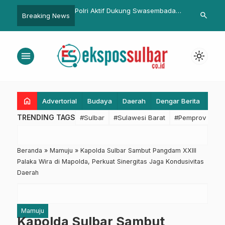
PR Desak Pengawasan
Polri Aktif Dukung Swasembada,
Kukuhkan Peja
search
Breaking News
Ilegal, Tiga WNI
Produksi Jagung Nasional Naik
Pesan Bupat
 di Gurun Makkah
Tajam di Triwulan Pertama 2025
menu
light_mode
home
Advertorial
Budaya
Daerah
Dengar Berita
Eko
TRENDING TAGS
#Sulbar
#Sulawesi Barat
#Pemprov Sulba
Beranda
»
Mamuju
»
Kapolda Sulbar Sambut Pangdam XXIII
Palaka Wira di Mapolda, Perkuat Sinergitas Jaga Kondusivitas
Daerah
Mamuju
Kapolda Sulbar Sambut