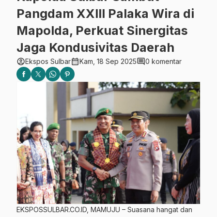
Pangdam XXIII Palaka Wira di
Mapolda, Perkuat Sinergitas
Jaga Kondusivitas Daerah
account_circle
calendar_month
comment
Ekspos Sulbar
Kam, 18 Sep 2025
0 komentar
EKSPOSSULBAR.CO.ID, MAMUJU – Suasana hangat dan