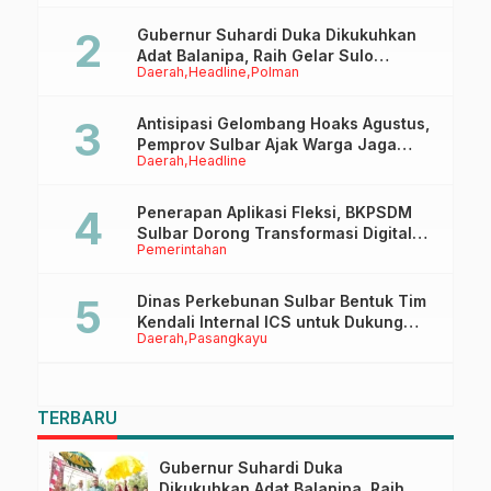
Gubernur Suhardi Duka Dikukuhkan
Adat Balanipa, Raih Gelar Sulo
Daerah
Headline
Polman
Tappidena
Antisipasi Gelombang Hoaks Agustus,
Pemprov Sulbar Ajak Warga Jaga
Daerah
Headline
Ruang Digital
Penerapan Aplikasi Fleksi, BKPSDM
Sulbar Dorong Transformasi Digital
Pemerintahan
Sistem Kehadiran ASN
Dinas Perkebunan Sulbar Bentuk Tim
Kendali Internal ICS untuk Dukung
Daerah
Pasangkayu
Sertifikasi ISPO Pekebun di
Pasangkayu
TERBARU
Gubernur Suhardi Duka
Dikukuhkan Adat Balanipa, Raih