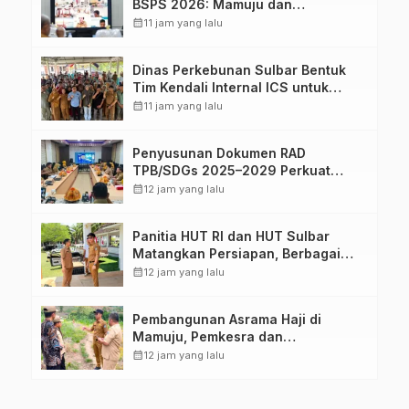
BSPS 2026: Mamuju dan
Pasangkayu Masih Nol Realisasi
calendar_month
11 jam yang lalu
dari Kuota 5.250 Unit
Dinas Perkebunan Sulbar Bentuk
Tim Kendali Internal ICS untuk
Dukung Sertifikasi ISPO Pekebun di
calendar_month
11 jam yang lalu
Pasangkayu
Penyusunan Dokumen RAD
TPB/SDGs 2025–2029 Perkuat
Arah Pembangunan Berkelanjutan
calendar_month
12 jam yang lalu
Sulawesi Barat
Panitia HUT RI dan HUT Sulbar
Matangkan Persiapan, Berbagai
Lomba Akan Dilaksanakan Pemprov
calendar_month
12 jam yang lalu
Sulbar
Pembangunan Asrama Haji di
Mamuju, Pemkesra dan
Kementerian Haji Sulbar Tinjau
calendar_month
12 jam yang lalu
Lokasi