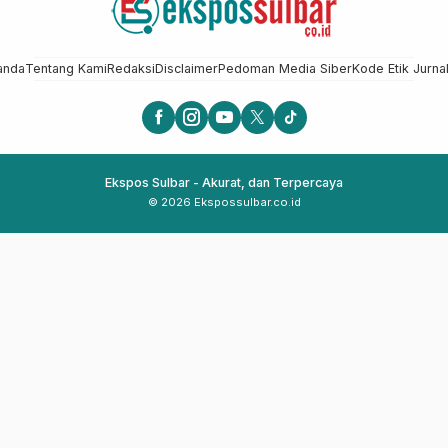
anda
Tentang Kami
Redaksi
Disclaimer
Pedoman Media Siber
Kode Etik Jurnal
Ekspos Sulbar - Akurat, dan Terpercaya
© 2026 Ekspossulbar.co.id