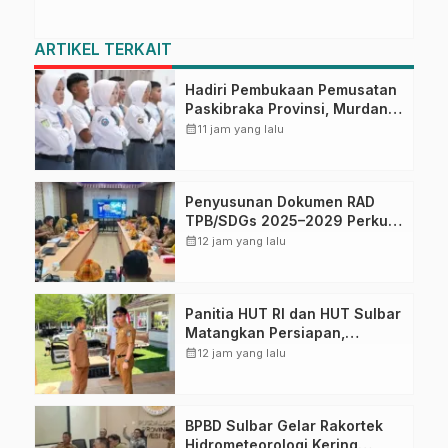
ARTIKEL TERKAIT
Hadiri Pembukaan Pemusatan
Paskibraka Provinsi, Murdanil:
Ini Membentuk Karakter
calendar_month
11 jam yang lalu
Hingga Kedisiplinannya
Penyusunan Dokumen RAD
TPB/SDGs 2025–2029 Perkuat
Arah Pembangunan
calendar_month
12 jam yang lalu
Berkelanjutan Sulawesi Barat
Panitia HUT RI dan HUT Sulbar
Matangkan Persiapan,
Berbagai Lomba Akan
calendar_month
12 jam yang lalu
Dilaksanakan Pemprov Sulbar
BPBD Sulbar Gelar Rakortek
Hidrometeorologi Kering