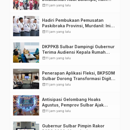
Gelar Sulo Tappidena
calendar_month
11 jam yang lalu
Hadiri Pembukaan Pemusatan
Paskibraka Provinsi, Murdanil: Ini
Membentuk Karakter Hingga
calendar_month
11 jam yang lalu
Kedisiplinannya
DKPPKB Sulbar Dampingi Gubernur
Terima Audiensi Kepala Rumah
Sakit TK. III Punggawa Malolo
calendar_month
11 jam yang lalu
Penerapan Aplikasi Fleksi, BKPSDM
Sulbar Dorong Transformasi Digital
Sistem Kehadiran ASN
calendar_month
11 jam yang lalu
Antisipasi Gelombang Hoaks
Agustus, Pemprov Sulbar Ajak
Warga Jaga Ruang Digital
calendar_month
11 jam yang lalu
Gubernur Sulbar Pimpin Rakor