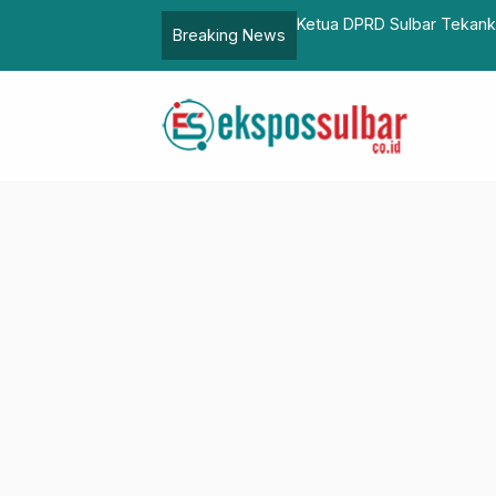
D Sulbar Tekankan Peran Pemerintah Pusat dalam Panen Raya M
Breaking News