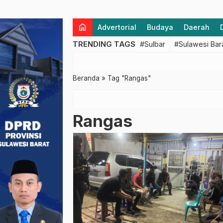
home
Advertorial
Budaya
Daerah
TRENDING TAGS
#Sulbar
#Sulawesi Bar
Beranda
»
Tag "Rangas"
Rangas