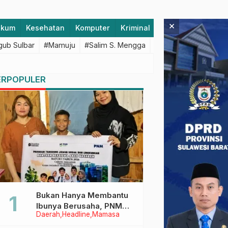
×
ukum
Kesehatan
Komputer
Kriminal
Lifestyle
Majen
ub Sulbar
#Mamuju
#Salim S. Mengga
#featured
#Polda S
ERPOPULER
Bukan Hanya Membantu
Ibunya Berusaha, PNM
Daerah
Headline
Mamasa
Juga Menjaga Mimpi
Anaknya Untuk