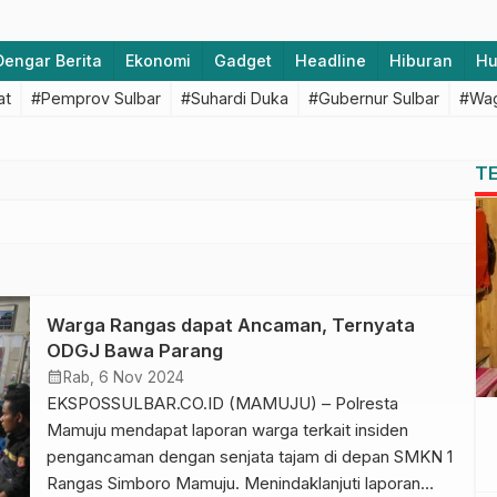
Dengar Berita
Ekonomi
Gadget
Headline
Hiburan
H
at
#Pemprov Sulbar
#Suhardi Duka
#Gubernur Sulbar
#Wag
T
Warga Rangas dapat Ancaman, Ternyata
ODGJ Bawa Parang
calendar_month
Rab, 6 Nov 2024
EKSPOSSULBAR.CO.ID (MAMUJU) – Polresta
Mamuju mendapat laporan warga terkait insiden
pengancaman dengan senjata tajam di depan SMKN 1
Rangas Simboro Mamuju. Menindaklanjuti laporan