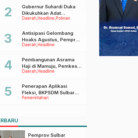
Menggapai Cita-Cita
Gubernur Suhardi Duka
Dikukuhkan Adat
Daerah
Headline
Polman
Balanipa, Raih Gelar Sulo
Tappidena
Antisipasi Gelombang
Hoaks Agustus, Pemprov
Daerah
Headline
Sulbar Ajak Warga Jaga
Ruang Digital
Pembangunan Asrama
Haji di Mamuju, Pemkesra
Daerah
Headline
dan Kementerian Haji
Sulbar Tinjau Lokasi
Penerapan Aplikasi
Fleksi, BKPSDM Sulbar
Pemerintahan
Dorong Transformasi
Digital Sistem Kehadiran
ASN
ERBARU
Pemprov Sulbar