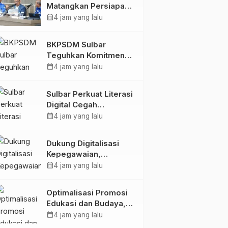
Matangkan Persiapan
HUT Ke-81 RI, Puncak
calendar_month
4 jam yang lalu
Upacara di Lapangan
Ahmad Kirang
BKPSDM Sulbar
Teguhkan Komitmen
Pengembangan
calendar_month
4 jam yang lalu
Kompetensi ASN
melalui
Sulbar Perkuat Literasi
Penandatanganan
Digital Cegah
Perjanjian Tugas
Kejahatan Love
calendar_month
4 jam yang lalu
Belajar 2026
Scamming
Dukung Digitalisasi
Kepegawaian,
DPMPTSP Sulbar Siap
calendar_month
4 jam yang lalu
Terapkan Aplikasi
FLEKSI ASN
Optimalisasi Promosi
Edukasi dan Budaya,
Anjungan Provinsi
calendar_month
4 jam yang lalu
Sulawesi Barat Perkuat