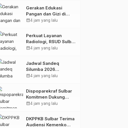
Kolaborasi Strategis
Gerakan Edukasi
Bersama Sky World
Pangan dan Gizi di
TMII
Mamasa: Tingkatkan
calendar_month
4 jam yang lalu
Pengetahuan dan
Keterampilan Keluarga
Perkuat Layanan
dalam Pemenuhan Gizi
Radiologi, RSUD Sulbar
Sambut Kembali dr. Iis
calendar_month
4 jam yang lalu
Imelda, Sp.Rad
Jadwal Sandeq
Silumba 2026
Disesuaikan,
calendar_month
4 jam yang lalu
Dispoparekraf Sulbar
Pastikan Persiapan
Dispoparekraf Sulbar
Tetap Dimatangkan
Komitmen Dukung
Penyusunan RAD
calendar_month
4 jam yang lalu
TPB/SDGs Sulawesi
Barat
DKPPKB Sulbar Terima
Audiensi Kemenko