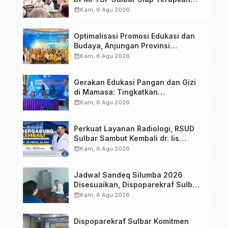
Aplikasi FLEKSI ASN
calendar_month
Kam, 6 Agu 2026
Optimalisasi Promosi Edukasi dan
Budaya, Anjungan Provinsi
Sulawesi Barat Perkuat Kolaborasi
calendar_month
Kam, 6 Agu 2026
Strategis Bersama Sky World TMII
Gerakan Edukasi Pangan dan Gizi
di Mamasa: Tingkatkan
Pengetahuan dan Keterampilan
calendar_month
Kam, 6 Agu 2026
Keluarga dalam Pemenuhan Gizi
Perkuat Layanan Radiologi, RSUD
Sulbar Sambut Kembali dr. Iis
Imelda, Sp.Rad
calendar_month
Kam, 6 Agu 2026
Jadwal Sandeq Silumba 2026
Disesuaikan, Dispoparekraf Sulbar
Pastikan Persiapan Tetap
calendar_month
Kam, 6 Agu 2026
Dimatangkan
Dispoparekraf Sulbar Komitmen