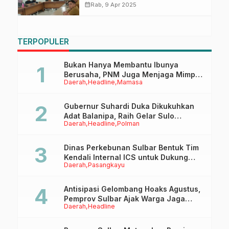
Masyarakat, Pansus DPRD Sulbar
calendar_month
Rab, 9 Apr 2025
Bakal Kunker ke Sejumlah
Daerah
TERPOPULER
Bukan Hanya Membantu Ibunya
Berusaha, PNM Juga Menjaga Mimpi
Daerah
Headline
Mamasa
Anaknya Untuk Menggapai Cita-Cita
Gubernur Suhardi Duka Dikukuhkan
Adat Balanipa, Raih Gelar Sulo
Daerah
Headline
Polman
Tappidena
Dinas Perkebunan Sulbar Bentuk Tim
Kendali Internal ICS untuk Dukung
Daerah
Pasangkayu
Sertifikasi ISPO Pekebun di
Pasangkayu
Antisipasi Gelombang Hoaks Agustus,
Pemprov Sulbar Ajak Warga Jaga
Daerah
Headline
Ruang Digital