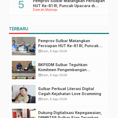
Pemprov Sulbar Matangkan Persiapan
HUT Ke-81 RI, Puncak Upacara di
Daerah
Mamuju
Lapangan Ahmad Kirang
TERBARU
Pemprov Sulbar Matangkan
Persiapan HUT Ke-81 RI, Puncak
Upacara di Lapangan Ahmad
calendar_month
Kam, 6 Agu 2026
Kirang
BKPSDM Sulbar Teguhkan
Komitmen Pengembangan
Kompetensi ASN melalui
calendar_month
Kam, 6 Agu 2026
Penandatanganan Perjanjian
Tugas Belajar 2026
Sulbar Perkuat Literasi Digital
Cegah Kejahatan Love Scamming
calendar_month
Kam, 6 Agu 2026
Dukung Digitalisasi Kepegawaian,
DPMPTSP Sulbar Siap Terapkan