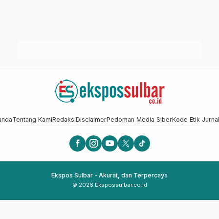
anda
Tentang Kami
Redaksi
Disclaimer
Pedoman Media Siber
Kode Etik Jurnal
Ekspos Sulbar - Akurat, dan Terpercaya
© 2026 Ekspossulbar.co.id