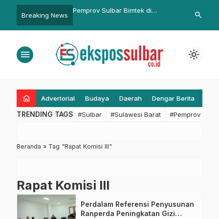
Sulbar Serahkan Sapi
Pemprov Sulbar Bimtek di
Kantor Pusda
search
Breaking News
esiden ke Bupati
Babana, Satukan Langkah Atasi
Segera Difun
yu
Stunting dan Kemiskinan Ekstrim
Penguatan Si
Kebencanaa
menu
light_mode
home
Advertorial
Budaya
Daerah
Dengar Berita
Eko
TRENDING TAGS
#Sulbar
#Sulawesi Barat
#Pemprov Sulba
Beranda
»
Tag "Rapat Komisi III"
Rapat Komisi III
Perdalam Referensi Penyusunan
Ranperda Peningkatan Gizi