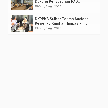
Dukung Penyusunan RAD
TPB/SDGs Sulawesi Barat
calendar_month
Kam, 6 Agu 2026
DKPPKB Sulbar Terima Audiensi
Kemenko Kumham Imipas RI,
Perkuat Pelayanan Kesehatan bagi
calendar_month
Kam, 6 Agu 2026
Kelompok Rentan