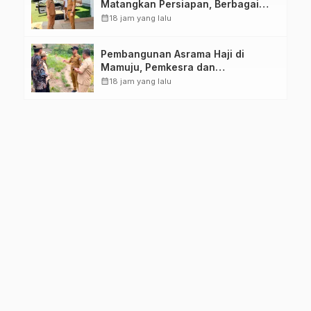
Matangkan Persiapan, Berbagai
Lomba Akan Dilaksanakan Pemprov
calendar_month
18 jam yang lalu
Sulbar
Pembangunan Asrama Haji di
Mamuju, Pemkesra dan
Kementerian Haji Sulbar Tinjau
calendar_month
18 jam yang lalu
Lokasi