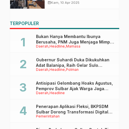
Persediaan Pangan Jadi
calendar_month
Kam, 10 Apr 2025
Perhatian Komisi II DPRD Sulbar
TERPOPULER
Bukan Hanya Membantu Ibunya
Berusaha, PNM Juga Menjaga Mimpi
Daerah
Headline
Mamasa
Anaknya Untuk Menggapai Cita-Cita
Gubernur Suhardi Duka Dikukuhkan
Adat Balanipa, Raih Gelar Sulo
Daerah
Headline
Polman
Tappidena
Antisipasi Gelombang Hoaks Agustus,
Pemprov Sulbar Ajak Warga Jaga
Daerah
Headline
Ruang Digital
Penerapan Aplikasi Fleksi, BKPSDM
Sulbar Dorong Transformasi Digital
Pemerintahan
Sistem Kehadiran ASN