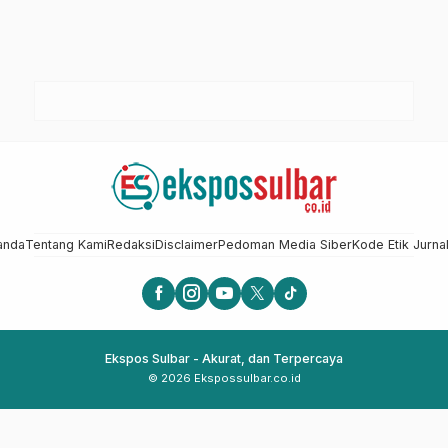
anda
Tentang Kami
Redaksi
Disclaimer
Pedoman Media Siber
Kode Etik Jurnal
Ekspos Sulbar - Akurat, dan Terpercaya
© 2026 Ekspossulbar.co.id