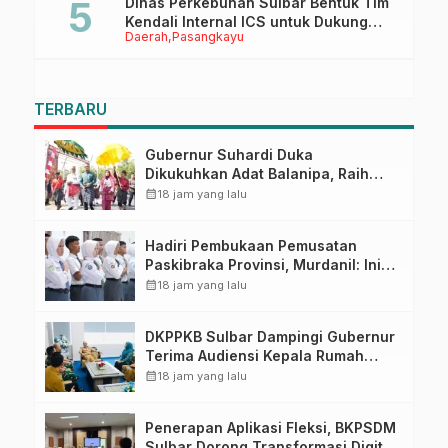
Dinas Perkebunan Sulbar Bentuk Tim
Kendali Internal ICS untuk Dukung
Daerah
Pasangkayu
Sertifikasi ISPO Pekebun di
Pasangkayu
TERBARU
Gubernur Suhardi Duka
Dikukuhkan Adat Balanipa, Raih
Gelar Sulo Tappidena
calendar_month
18 jam yang lalu
Hadiri Pembukaan Pemusatan
Paskibraka Provinsi, Murdanil: Ini
Membentuk Karakter Hingga
calendar_month
18 jam yang lalu
Kedisiplinannya
DKPPKB Sulbar Dampingi Gubernur
Terima Audiensi Kepala Rumah
Sakit TK. III Punggawa Malolo
calendar_month
18 jam yang lalu
Penerapan Aplikasi Fleksi, BKPSDM
Sulbar Dorong Transformasi Digital