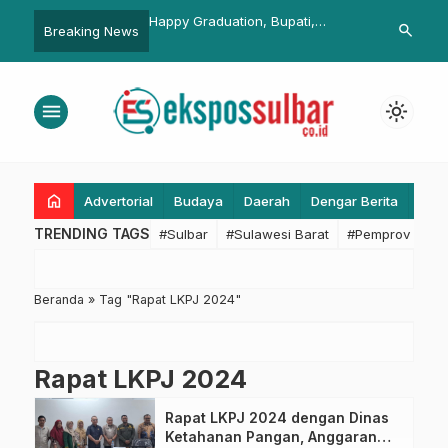
ulbar Sukses Gelar
Happy Graduation, Bupati,
“Ngopi Bareng
search
Breaking News
deo Pendek HUT Ke-80
Sekkab, dan Ketua TP PKK
Komunitas O
an RI, Para Pemenang
Pasangkayu
Wujudkan Ke
nghargaan
Berkendara
menu
light_mode
home
Advertorial
Budaya
Daerah
Dengar Berita
Eko
TRENDING TAGS
#Sulbar
#Sulawesi Barat
#Pemprov Sulba
Beranda
»
Tag "Rapat LKPJ 2024"
Rapat LKPJ 2024
Rapat LKPJ 2024 dengan Dinas
Ketahanan Pangan, Anggaran