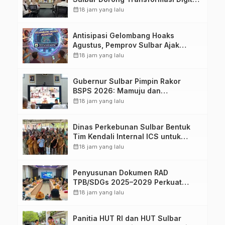
Sistem Kehadiran ASN
calendar_month
18 jam yang lalu
Antisipasi Gelombang Hoaks
Agustus, Pemprov Sulbar Ajak
Warga Jaga Ruang Digital
calendar_month
18 jam yang lalu
Gubernur Sulbar Pimpin Rakor
BSPS 2026: Mamuju dan
Pasangkayu Masih Nol Realisasi
calendar_month
18 jam yang lalu
dari Kuota 5.250 Unit
Dinas Perkebunan Sulbar Bentuk
Tim Kendali Internal ICS untuk
Dukung Sertifikasi ISPO Pekebun di
calendar_month
18 jam yang lalu
Pasangkayu
Penyusunan Dokumen RAD
TPB/SDGs 2025–2029 Perkuat
Arah Pembangunan Berkelanjutan
calendar_month
18 jam yang lalu
Sulawesi Barat
Panitia HUT RI dan HUT Sulbar