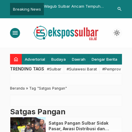
ulbar Ancam Tempuh
Ngobrol Pelataran Ala Bupati
Dukung Vis
search
Breaking News
kum Jika Randis Tak
Pasangkayu
Pemkesra S
ikan
Program de
dan Umrah
menu
light_mode
home
Advertorial
Budaya
Daerah
Dengar Berita
Eko
TRENDING TAGS
#Sulbar
#Sulawesi Barat
#Pemprov Sulba
Beranda
»
Tag "Satgas Pangan"
Satgas Pangan
Satgas Pangan Sulbar Sidak
Pasar, Awasi Distribusi dan