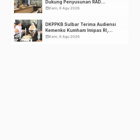
Dukung Penyusunan RAD
TPB/SDGs Sulawesi Barat
calendar_month
Kam, 6 Agu 2026
DKPPKB Sulbar Terima Audiensi
Kemenko Kumham Imipas RI,
Perkuat Pelayanan Kesehatan bagi
calendar_month
Kam, 6 Agu 2026
Kelompok Rentan