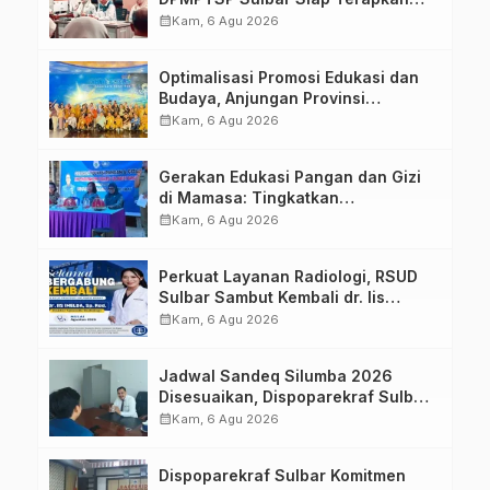
Aplikasi FLEKSI ASN
calendar_month
Kam, 6 Agu 2026
Optimalisasi Promosi Edukasi dan
Budaya, Anjungan Provinsi
Sulawesi Barat Perkuat Kolaborasi
calendar_month
Kam, 6 Agu 2026
Strategis Bersama Sky World TMII
Gerakan Edukasi Pangan dan Gizi
di Mamasa: Tingkatkan
Pengetahuan dan Keterampilan
calendar_month
Kam, 6 Agu 2026
Keluarga dalam Pemenuhan Gizi
Perkuat Layanan Radiologi, RSUD
Sulbar Sambut Kembali dr. Iis
Imelda, Sp.Rad
calendar_month
Kam, 6 Agu 2026
Jadwal Sandeq Silumba 2026
Disesuaikan, Dispoparekraf Sulbar
Pastikan Persiapan Tetap
calendar_month
Kam, 6 Agu 2026
Dimatangkan
Dispoparekraf Sulbar Komitmen