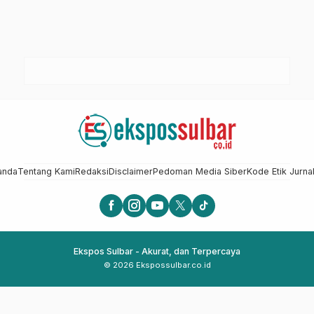
anda
Tentang Kami
Redaksi
Disclaimer
Pedoman Media Siber
Kode Etik Jurnal
Ekspos Sulbar - Akurat, dan Terpercaya
© 2026 Ekspossulbar.co.id