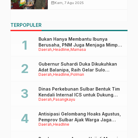
Kualitas Beras
calendar_month
Kam, 7 Agu 2025
TERPOPULER
Bukan Hanya Membantu Ibunya
Berusaha, PNM Juga Menjaga Mimpi
Daerah
Headline
Mamasa
Anaknya Untuk Menggapai Cita-Cita
Gubernur Suhardi Duka Dikukuhkan
Adat Balanipa, Raih Gelar Sulo
Daerah
Headline
Polman
Tappidena
Dinas Perkebunan Sulbar Bentuk Tim
Kendali Internal ICS untuk Dukung
Daerah
Pasangkayu
Sertifikasi ISPO Pekebun di
Pasangkayu
Antisipasi Gelombang Hoaks Agustus,
Pemprov Sulbar Ajak Warga Jaga
Daerah
Headline
Ruang Digital