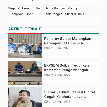
Tags
Gubernur Sulbar
Harga Pangan
Mamuju
Pemprov Sulbar
SDK
Stok Pangan
Suhardi Duka
ARTIKEL TERKAIT
Pemprov Sulbar Matangkan
Persiapan HUT Ke-81 RI,
Puncak Upacara di Lapangan
calendar_month
Kam, 6 Agu 2026
Ahmad Kirang
BKPSDM Sulbar Teguhkan
Komitmen Pengembangan
Kompetensi ASN melalui
calendar_month
Kam, 6 Agu 2026
Penandatanganan Perjanjian
Tugas Belajar 2026
Sulbar Perkuat Literasi Digital
Cegah Kejahatan Love
Scamming
calendar_month
Kam, 6 Agu 2026