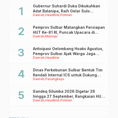
Keselamatan
Berkendara
Gubernur Suhardi Duka Dikukuhkan
Adat Balanipa, Raih Gelar Sulo
Daerah
Headline
Polman
Tappidena
Pemprov Sulbar Matangkan Persiapan
HUT Ke-81 RI, Puncak Upacara di
Daerah
Mamuju
Lapangan Ahmad Kirang
Antisipasi Gelombang Hoaks Agustus,
Pemprov Sulbar Ajak Warga Jaga
Daerah
Headline
Ruang Digital
Dinas Perkebunan Sulbar Bentuk Tim
Kendali Internal ICS untuk Dukung
Daerah
Pasangkayu
Sertifikasi ISPO Pekebun di
Pasangkayu
Sandeq Silumba 2026 Digelar 26
hingga 27 September, Rangkaian HUT
Daerah
Headline
Polman
Sulbar