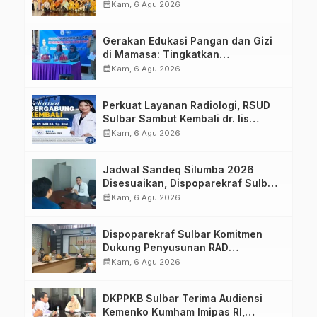
Sulawesi Barat Perkuat Kolaborasi
calendar_month
Kam, 6 Agu 2026
Strategis Bersama Sky World TMII
Gerakan Edukasi Pangan dan Gizi
di Mamasa: Tingkatkan
Pengetahuan dan Keterampilan
calendar_month
Kam, 6 Agu 2026
Keluarga dalam Pemenuhan Gizi
Perkuat Layanan Radiologi, RSUD
Sulbar Sambut Kembali dr. Iis
Imelda, Sp.Rad
calendar_month
Kam, 6 Agu 2026
Jadwal Sandeq Silumba 2026
Disesuaikan, Dispoparekraf Sulbar
Pastikan Persiapan Tetap
calendar_month
Kam, 6 Agu 2026
Dimatangkan
Dispoparekraf Sulbar Komitmen
Dukung Penyusunan RAD
TPB/SDGs Sulawesi Barat
calendar_month
Kam, 6 Agu 2026
DKPPKB Sulbar Terima Audiensi
Kemenko Kumham Imipas RI,