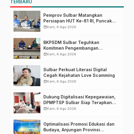
TERBARU
Pemprov Sulbar Matangkan
Persiapan HUT Ke-81 RI, Puncak
Upacara di Lapangan Ahmad
calendar_month
Kam, 6 Agu 2026
Kirang
BKPSDM Sulbar Teguhkan
Komitmen Pengembangan
Kompetensi ASN melalui
calendar_month
Kam, 6 Agu 2026
Penandatanganan Perjanjian
Tugas Belajar 2026
Sulbar Perkuat Literasi Digital
Cegah Kejahatan Love Scamming
calendar_month
Kam, 6 Agu 2026
Dukung Digitalisasi Kepegawaian,
DPMPTSP Sulbar Siap Terapkan
Aplikasi FLEKSI ASN
calendar_month
Kam, 6 Agu 2026
Optimalisasi Promosi Edukasi dan
Budaya, Anjungan Provinsi