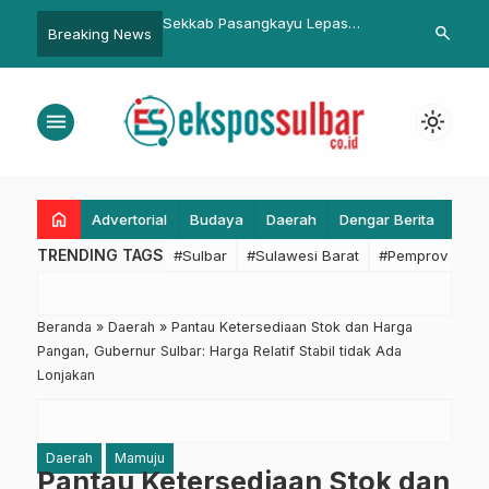
kab Pasangkayu Lepas
Kapolda Sulbar Tekankan Peran
Buka M
search
Breaking News
erta ‘Bike Camp Merdeka’
Polisi sebagai Pelayan
Pasan
Masyarakat Sejati
Nasion
menu
light_mode
home
Advertorial
Budaya
Daerah
Dengar Berita
Eko
TRENDING TAGS
#Sulbar
#Sulawesi Barat
#Pemprov Sulba
Beranda
»
Daerah
»
Pantau Ketersediaan Stok dan Harga
Pangan, Gubernur Sulbar: Harga Relatif Stabil tidak Ada
Lonjakan
Daerah
Mamuju
Pantau Ketersediaan Stok dan