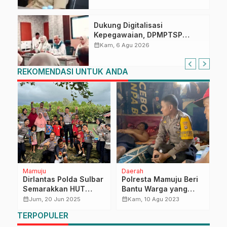
Dukung Digitalisasi
Kepegawaian, DPMPTSP
Sulbar Siap Terapkan Aplikasi
calendar_month
Kam, 6 Agu 2026
FLEKSI ASN
REKOMENDASI UNTUK ANDA
Mamuju
Daerah
R
Dirlantas Polda Sulbar
Polresta Mamuju Beri
G
Semarakkan HUT
Bantu Warga yang
K
a
Bhayangkara ke-79
Terbaring Sakit Akibat
P
calendar_month
calendar_month
calendar_month
Jum, 20 Jun 2025
Kam, 10 Agu 2023
dengan Aksi Sosial
Lumpuh 2 Tahun
M
TERPOPULER
dan Kampanye
D