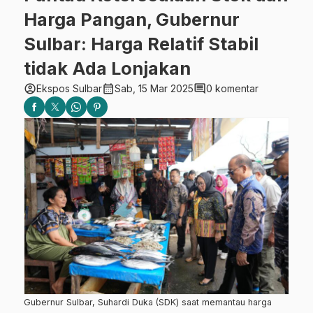
Harga Pangan, Gubernur
Sulbar: Harga Relatif Stabil
tidak Ada Lonjakan
account_circle
calendar_month
comment
Ekspos Sulbar
Sab, 15 Mar 2025
0 komentar
Gubernur Sulbar, Suhardi Duka (SDK) saat memantau harga