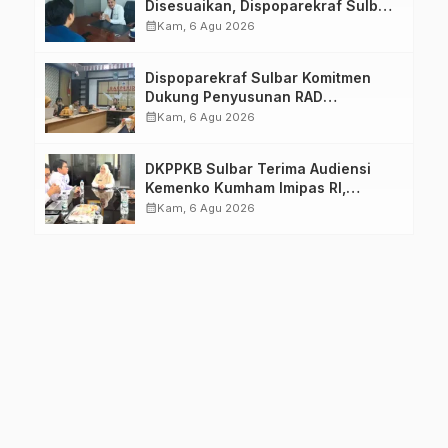
Disesuaikan, Dispoparekraf Sulbar
Pastikan Persiapan Tetap
calendar_month
Kam, 6 Agu 2026
Dimatangkan
Dispoparekraf Sulbar Komitmen
Dukung Penyusunan RAD
TPB/SDGs Sulawesi Barat
calendar_month
Kam, 6 Agu 2026
DKPPKB Sulbar Terima Audiensi
Kemenko Kumham Imipas RI,
Perkuat Pelayanan Kesehatan bagi
calendar_month
Kam, 6 Agu 2026
Kelompok Rentan