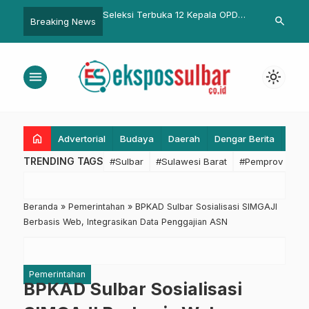
erbuka 12 Kepala OPD
TAPD Pasangkayu Pacu Asistensi
Bahaya Peny
search
Breaking News
suk Tahap Akhir,
RKA Perubahan 2018
Trihexypheni
dan Wagub Bakal
Bisa Picu Hal
Wawancara
Ketergantun
menu
light_mode
home
Advertorial
Budaya
Daerah
Dengar Berita
Eko
TRENDING TAGS
#Sulbar
#Sulawesi Barat
#Pemprov Sulba
Beranda
»
Pemerintahan
»
BPKAD Sulbar Sosialisasi SIMGAJI
Berbasis Web, Integrasikan Data Penggajian ASN
Pemerintahan
BPKAD Sulbar Sosialisasi