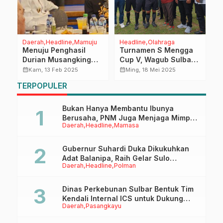
Daerah
Headline
Mamuju
Headline
Olahraga
P
Menuju Penghasil
Turnamen S Mengga
K
Durian Musangking
Cup V, Wagub Sulbar
L
Terbesar, Investor
Ingin Cetak Talenta
P
calendar_month
calendar_month
calendar_month
Kam, 13 Feb 2025
Ming, 18 Mei 2025
Asing Langsung
Lokal Berkualitas
2
TERPOPULER
Melirik Sulbar
Nasional
S
u
Bukan Hanya Membantu Ibunya
Berusaha, PNM Juga Menjaga Mimpi
Daerah
Headline
Mamasa
Anaknya Untuk Menggapai Cita-Cita
Gubernur Suhardi Duka Dikukuhkan
Adat Balanipa, Raih Gelar Sulo
Daerah
Headline
Polman
Tappidena
Dinas Perkebunan Sulbar Bentuk Tim
Kendali Internal ICS untuk Dukung
Daerah
Pasangkayu
Sertifikasi ISPO Pekebun di
Pasangkayu