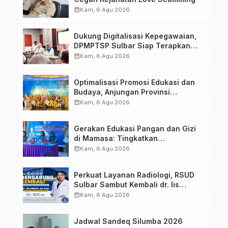
calendar_month
Kam, 6 Agu 2026
Dukung Digitalisasi Kepegawaian,
DPMPTSP Sulbar Siap Terapkan
Aplikasi FLEKSI ASN
calendar_month
Kam, 6 Agu 2026
Optimalisasi Promosi Edukasi dan
Budaya, Anjungan Provinsi
Sulawesi Barat Perkuat Kolaborasi
calendar_month
Kam, 6 Agu 2026
Strategis Bersama Sky World TMII
Gerakan Edukasi Pangan dan Gizi
di Mamasa: Tingkatkan
Pengetahuan dan Keterampilan
calendar_month
Kam, 6 Agu 2026
Keluarga dalam Pemenuhan Gizi
Perkuat Layanan Radiologi, RSUD
Sulbar Sambut Kembali dr. Iis
Imelda, Sp.Rad
calendar_month
Kam, 6 Agu 2026
Jadwal Sandeq Silumba 2026