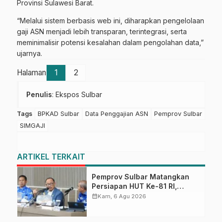
Provinsi Sulawesi Barat.
“Melalui sistem berbasis web ini, diharapkan pengelolaan
gaji ASN menjadi lebih transparan, terintegrasi, serta
meminimalisir potensi kesalahan dalam pengolahan data,”
ujarnya.
Halaman
1
2
Penulis
: Ekspos Sulbar
Tags
BPKAD Sulbar
Data Penggajian ASN
Pemprov Sulbar
SIMGAJI
ARTIKEL TERKAIT
Pemprov Sulbar Matangkan
Persiapan HUT Ke-81 RI,
Puncak Upacara di Lapangan
calendar_month
Kam, 6 Agu 2026
Ahmad Kirang