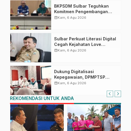
BKPSDM Sulbar Teguhkan
Komitmen Pengembangan
Kompetensi ASN melalui
calendar_month
Kam, 6 Agu 2026
Penandatanganan Perjanjian
Tugas Belajar 2026
Sulbar Perkuat Literasi Digital
Cegah Kejahatan Love
Scamming
calendar_month
Kam, 6 Agu 2026
Dukung Digitalisasi
Kepegawaian, DPMPTSP
Sulbar Siap Terapkan Aplikasi
calendar_month
Kam, 6 Agu 2026
FLEKSI ASN
REKOMENDASI UNTUK ANDA