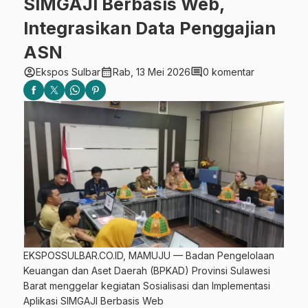
SIMGAJI Berbasis Web,
Integrasikan Data Penggajian
ASN
account_circle
calendar_month
comment
Ekspos Sulbar
Rab, 13 Mei 2026
0 komentar
EKSPOSSULBAR.CO.ID, MAMUJU — Badan Pengelolaan
Keuangan dan Aset Daerah (BPKAD) Provinsi Sulawesi
Barat menggelar kegiatan Sosialisasi dan Implementasi
Aplikasi SIMGAJI Berbasis Web