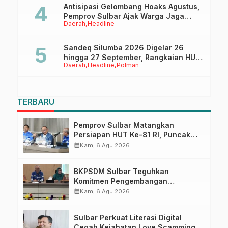
Antisipasi Gelombang Hoaks Agustus,
Pemprov Sulbar Ajak Warga Jaga
Daerah
Headline
Ruang Digital
Sandeq Silumba 2026 Digelar 26
hingga 27 September, Rangkaian HUT
Daerah
Headline
Polman
Sulbar
TERBARU
Pemprov Sulbar Matangkan
Persiapan HUT Ke-81 RI, Puncak
Upacara di Lapangan Ahmad
calendar_month
Kam, 6 Agu 2026
Kirang
BKPSDM Sulbar Teguhkan
Komitmen Pengembangan
Kompetensi ASN melalui
calendar_month
Kam, 6 Agu 2026
Penandatanganan Perjanjian
Tugas Belajar 2026
Sulbar Perkuat Literasi Digital
Cegah Kejahatan Love Scamming