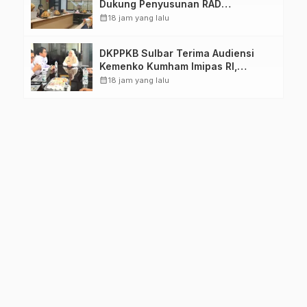
Dukung Penyusunan RAD
TPB/SDGs Sulawesi Barat
calendar_month
18 jam yang lalu
DKPPKB Sulbar Terima Audiensi
Kemenko Kumham Imipas RI,
Perkuat Pelayanan Kesehatan bagi
calendar_month
18 jam yang lalu
Kelompok Rentan