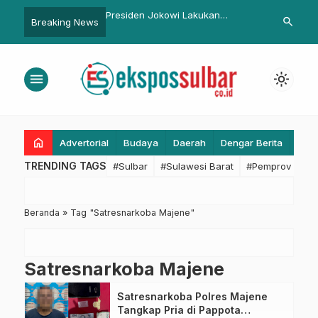
iri Praharlah Sulbar
Presiden Jokowi Lakukan
Program Kop
search
Breaking News
mentum Refleksi dan
Pertemuan Bilateral dengan PM
Sasar 80 Rib
i Membangun Daerah
Belanda
Logistik Pan
menu
light_mode
home
Advertorial
Budaya
Daerah
Dengar Berita
Eko
TRENDING TAGS
#Sulbar
#Sulawesi Barat
#Pemprov Sulba
Beranda
»
Tag "Satresnarkoba Majene"
Satresnarkoba Majene
Satresnarkoba Polres Majene
Tangkap Pria di Pappota