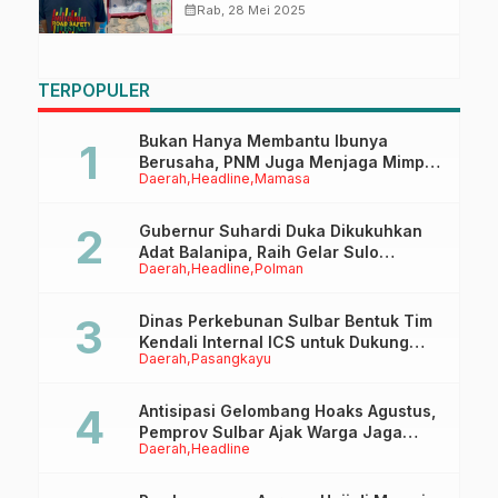
Kedapatan Bawa Sabu
calendar_month
Rab, 28 Mei 2025
TERPOPULER
Bukan Hanya Membantu Ibunya
Berusaha, PNM Juga Menjaga Mimpi
Daerah
Headline
Mamasa
Anaknya Untuk Menggapai Cita-Cita
Gubernur Suhardi Duka Dikukuhkan
Adat Balanipa, Raih Gelar Sulo
Daerah
Headline
Polman
Tappidena
Dinas Perkebunan Sulbar Bentuk Tim
Kendali Internal ICS untuk Dukung
Daerah
Pasangkayu
Sertifikasi ISPO Pekebun di
Pasangkayu
Antisipasi Gelombang Hoaks Agustus,
Pemprov Sulbar Ajak Warga Jaga
Daerah
Headline
Ruang Digital