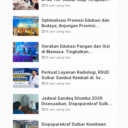
Aplikasi FLEKSI ASN
calendar_month
18 jam yang lalu
Optimalisasi Promosi Edukasi dan
Budaya, Anjungan Provinsi
Sulawesi Barat Perkuat Kolaborasi
calendar_month
18 jam yang lalu
Strategis Bersama Sky World TMII
Gerakan Edukasi Pangan dan Gizi
di Mamasa: Tingkatkan
Pengetahuan dan Keterampilan
calendar_month
18 jam yang lalu
Keluarga dalam Pemenuhan Gizi
Perkuat Layanan Radiologi, RSUD
Sulbar Sambut Kembali dr. Iis
Imelda, Sp.Rad
calendar_month
18 jam yang lalu
Jadwal Sandeq Silumba 2026
Disesuaikan, Dispoparekraf Sulbar
Pastikan Persiapan Tetap
calendar_month
18 jam yang lalu
Dimatangkan
Dispoparekraf Sulbar Komitmen