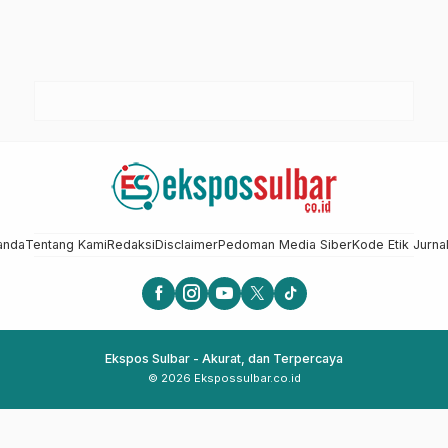
anda
Tentang Kami
Redaksi
Disclaimer
Pedoman Media Siber
Kode Etik Jurnal
Ekspos Sulbar - Akurat, dan Terpercaya
© 2026 Ekspossulbar.co.id