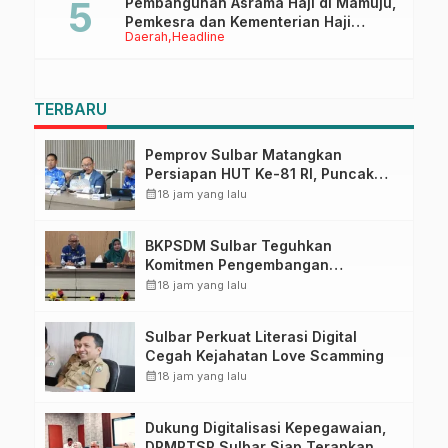
Pembangunan Asrama Haji di Mamuju,
Pemkesra dan Kementerian Haji
Daerah
Headline
Sulbar Tinjau Lokasi
TERBARU
Pemprov Sulbar Matangkan
Persiapan HUT Ke-81 RI, Puncak
Upacara di Lapangan Ahmad
calendar_month
18 jam yang lalu
Kirang
BKPSDM Sulbar Teguhkan
Komitmen Pengembangan
Kompetensi ASN melalui
calendar_month
18 jam yang lalu
Penandatanganan Perjanjian
Tugas Belajar 2026
Sulbar Perkuat Literasi Digital
Cegah Kejahatan Love Scamming
calendar_month
18 jam yang lalu
Dukung Digitalisasi Kepegawaian,
DPMPTSP Sulbar Siap Terapkan