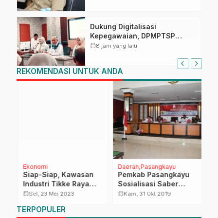
Dukung Digitalisasi
Kepegawaian, DPMPTSP
Sulbar Siap Terapkan Aplikasi
calendar_month
8 jam yang lalu
FLEKSI ASN
REKOMENDASI UNTUK ANDA
Ekonomi
Daerah
Pasangkayu
O
Siap-Siap, Kawasan
Pemkab Pasangkayu
M
Industri Tikke Raya
Sosialisasi Saber
H
Bakal Serap Puluhan
Pungli ke Pelajar
2
calendar_month
calendar_month
calendar_month
Sel, 23 Mei 2023
Kam, 31 Okt 2019
Ribu Tenaga Kerja
TERPOPULER