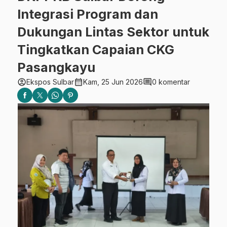
Integrasi Program dan
Dukungan Lintas Sektor untuk
Tingkatkan Capaian CKG
Pasangkayu
account_circle
calendar_month
comment
Ekspos Sulbar
Kam, 25 Jun 2026
0 komentar