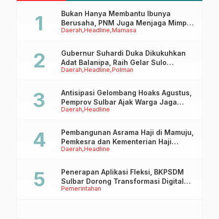
Bukan Hanya Membantu Ibunya
Berusaha, PNM Juga Menjaga Mimpi
Daerah
Headline
Mamasa
Anaknya Untuk Menggapai Cita-Cita
Gubernur Suhardi Duka Dikukuhkan
Adat Balanipa, Raih Gelar Sulo
Daerah
Headline
Polman
Tappidena
Antisipasi Gelombang Hoaks Agustus,
Pemprov Sulbar Ajak Warga Jaga
Daerah
Headline
Ruang Digital
Pembangunan Asrama Haji di Mamuju,
Pemkesra dan Kementerian Haji
Daerah
Headline
Sulbar Tinjau Lokasi
Penerapan Aplikasi Fleksi, BKPSDM
Sulbar Dorong Transformasi Digital
Pemerintahan
Sistem Kehadiran ASN