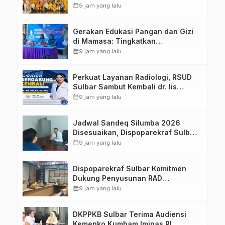
Sulawesi Barat Perkuat Kolaborasi
calendar_month
9 jam yang lalu
Strategis Bersama Sky World TMII
Gerakan Edukasi Pangan dan Gizi
di Mamasa: Tingkatkan
Pengetahuan dan Keterampilan
calendar_month
9 jam yang lalu
Keluarga dalam Pemenuhan Gizi
Perkuat Layanan Radiologi, RSUD
Sulbar Sambut Kembali dr. Iis
Imelda, Sp.Rad
calendar_month
9 jam yang lalu
Jadwal Sandeq Silumba 2026
Disesuaikan, Dispoparekraf Sulbar
Pastikan Persiapan Tetap
calendar_month
9 jam yang lalu
Dimatangkan
Dispoparekraf Sulbar Komitmen
Dukung Penyusunan RAD
TPB/SDGs Sulawesi Barat
calendar_month
9 jam yang lalu
DKPPKB Sulbar Terima Audiensi
Kemenko Kumham Imipas RI,