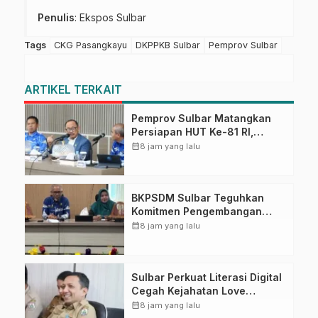
Penulis
: Ekspos Sulbar
Tags
CKG Pasangkayu
DKPPKB Sulbar
Pemprov Sulbar
ARTIKEL TERKAIT
Pemprov Sulbar Matangkan
Persiapan HUT Ke-81 RI,
Puncak Upacara di Lapangan
calendar_month
8 jam yang lalu
Ahmad Kirang
BKPSDM Sulbar Teguhkan
Komitmen Pengembangan
Kompetensi ASN melalui
calendar_month
8 jam yang lalu
Penandatanganan Perjanjian
Tugas Belajar 2026
Sulbar Perkuat Literasi Digital
Cegah Kejahatan Love
Scamming
calendar_month
8 jam yang lalu