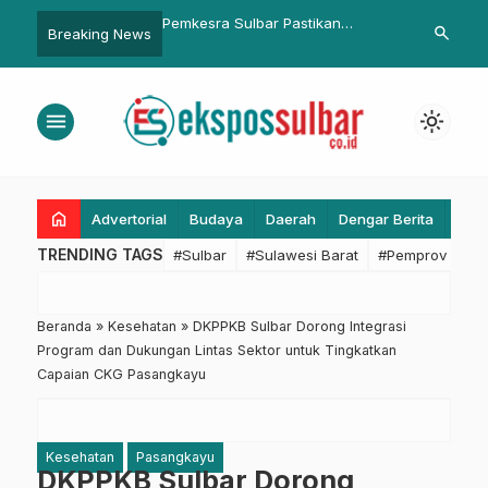
Kembali Menerima
Pemkesra Sulbar Pastikan
Pastikan Sto
search
Breaking News
san Mahasiswa
Penyaluran Beasiswa Gubernur
Ramadan, Bu
Beasiswa
Tepat Sasaran dan Akuntabe
Sidak Bulog
menu
light_mode
home
Advertorial
Budaya
Daerah
Dengar Berita
Eko
TRENDING TAGS
#Sulbar
#Sulawesi Barat
#Pemprov Sulba
Beranda
»
Kesehatan
»
DKPPKB Sulbar Dorong Integrasi
Program dan Dukungan Lintas Sektor untuk Tingkatkan
Capaian CKG Pasangkayu
Kesehatan
Pasangkayu
DKPPKB Sulbar Dorong