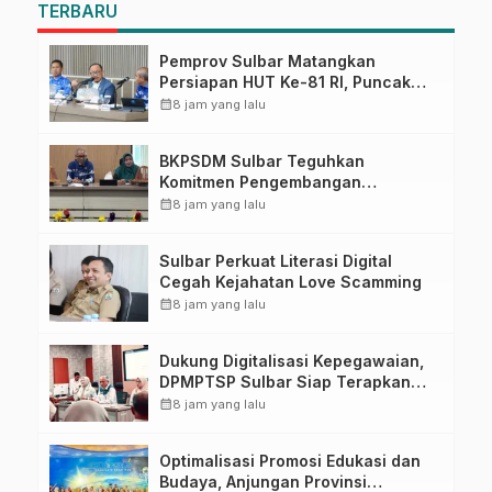
TERBARU
Pemprov Sulbar Matangkan
Persiapan HUT Ke-81 RI, Puncak
Upacara di Lapangan Ahmad
calendar_month
8 jam yang lalu
Kirang
BKPSDM Sulbar Teguhkan
Komitmen Pengembangan
Kompetensi ASN melalui
calendar_month
8 jam yang lalu
Penandatanganan Perjanjian
Tugas Belajar 2026
Sulbar Perkuat Literasi Digital
Cegah Kejahatan Love Scamming
calendar_month
8 jam yang lalu
Dukung Digitalisasi Kepegawaian,
DPMPTSP Sulbar Siap Terapkan
Aplikasi FLEKSI ASN
calendar_month
8 jam yang lalu
Optimalisasi Promosi Edukasi dan
Budaya, Anjungan Provinsi