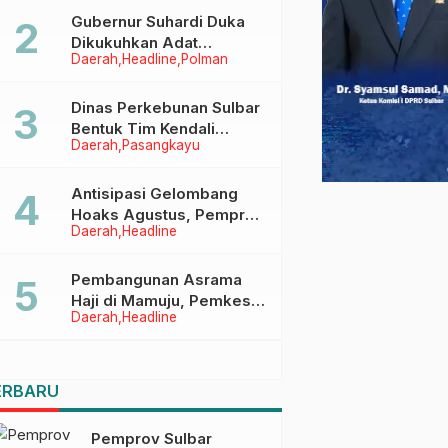
Menggapai Cita-Cita
Gubernur Suhardi Duka
Dikukuhkan Adat
Daerah
Headline
Polman
Balanipa, Raih Gelar Sulo
Tappidena
Dinas Perkebunan Sulbar
Bentuk Tim Kendali
Daerah
Pasangkayu
Internal ICS untuk Dukung
Sertifikasi ISPO Pekebun
di Pasangkayu
Antisipasi Gelombang
Hoaks Agustus, Pemprov
Daerah
Headline
Sulbar Ajak Warga Jaga
Ruang Digital
Pembangunan Asrama
Haji di Mamuju, Pemkesra
Daerah
Headline
dan Kementerian Haji
Sulbar Tinjau Lokasi
ERBARU
Pemprov Sulbar