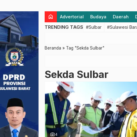
home
Advertorial
Budaya
Daerah
TRENDING TAGS
#Sulbar
#Sulawesi Bar
Beranda
»
Tag "Sekda Sulbar"
Sekda Sulbar
photo_camera
4