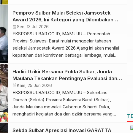
dimanfaatkan oleh para siswa. Sekretaris Daerah
(Sekda) Provinsi Sulawesi Barat, Junda Maulana,
Pemprov Sulbar Mulai Seleksi Jamsostek
mewakili Gubernur Sulbar Suhardi Duka, meninjau
Award 2026, Ini Kategori yang Dilombakan
langsung progres pembangunan sekolah tersebut di
hingga Tingkat Nasional
calendar_month
Sen, 13 Jul 2026
Desa Sambaliwali, Kecamatan Luyo, Kabupaten
EKSPOSSULBAR.CO.ID, MAMUJU – Pemerintah
Polewali Mandar. Dalam kunjungan itu, Sekda […]
Provinsi Sulawesi Barat mulai menggelar tahapan
seleksi Jamsostek Award 2026.Ajang ini akan menilai
kepatuhan dan komitmen berbagai lembaga, mulai
dari pemerintah kabupaten, pelaku UMKM,
perusahaan hingga badan usaha lainnya, sebelum
Hadiri Dzikir Bersama Polda Sulbar, Junda
mengirimkan perwakilan terbaik ke tingkat nasional.
Maulana Tekankan Pentingnya Evaluasi dan
Sekretaris Provinsi Sulbar, Junda Maulana,
Perbaikan Diri
calendar_month
Kam, 25 Jun 2026
mengatakan penilaian dilakukan untuk mencari
EKSPOSSULBAR.CO.ID, MAMUJU – Sekretaris
peserta terbaik di setiap kategori […]
Daerah (Sekda) Provinsi Sulawesi Barat (Sulbar),
Junda Maulana mewakili Gubernur Suhardi Duka,
menghadiri kegiatan doa dan dzikir bersama yang
T
digelar Kepolisian Daerah (Polda) Sulbar dalam rangka
menyambut Hari Bhayangkara ke-80, Kamis, 25 Juni
Sekda Sulbar Apresiasi Inovasi GARATTA