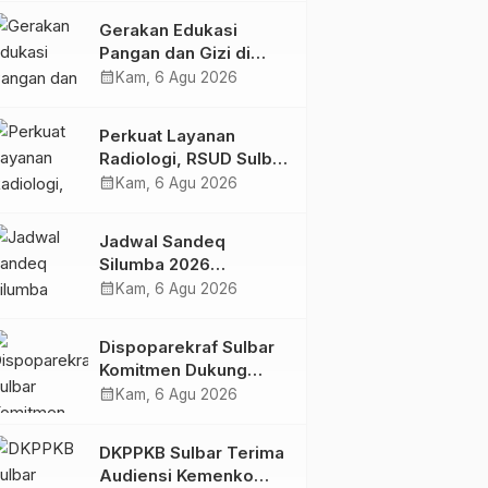
Kolaborasi Strategis
Gerakan Edukasi
Bersama Sky World
Pangan dan Gizi di
TMII
Mamasa: Tingkatkan
calendar_month
Kam, 6 Agu 2026
Pengetahuan dan
Keterampilan Keluarga
Perkuat Layanan
dalam Pemenuhan Gizi
Radiologi, RSUD Sulbar
Sambut Kembali dr. Iis
calendar_month
Kam, 6 Agu 2026
Imelda, Sp.Rad
Jadwal Sandeq
Silumba 2026
Disesuaikan,
calendar_month
Kam, 6 Agu 2026
Dispoparekraf Sulbar
Pastikan Persiapan
Dispoparekraf Sulbar
Tetap Dimatangkan
Komitmen Dukung
Penyusunan RAD
calendar_month
Kam, 6 Agu 2026
TPB/SDGs Sulawesi
Barat
DKPPKB Sulbar Terima
Audiensi Kemenko