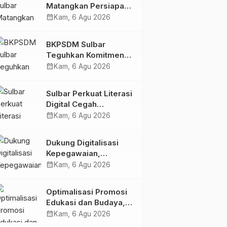
Matangkan Persiapan
HUT Ke-81 RI, Puncak
calendar_month
Kam, 6 Agu 2026
Upacara di Lapangan
Ahmad Kirang
BKPSDM Sulbar
Teguhkan Komitmen
Pengembangan
calendar_month
Kam, 6 Agu 2026
Kompetensi ASN
melalui
Sulbar Perkuat Literasi
Penandatanganan
Digital Cegah
Perjanjian Tugas
Kejahatan Love
calendar_month
Kam, 6 Agu 2026
Belajar 2026
Scamming
Dukung Digitalisasi
Kepegawaian,
DPMPTSP Sulbar Siap
calendar_month
Kam, 6 Agu 2026
Terapkan Aplikasi
FLEKSI ASN
Optimalisasi Promosi
Edukasi dan Budaya,
Anjungan Provinsi
calendar_month
Kam, 6 Agu 2026
Sulawesi Barat Perkuat