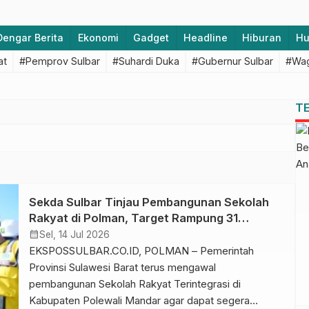
Dengar Berita
Ekonomi
Gadget
Headline
Hiburan
H
at
#Pemprov Sulbar
#Suhardi Duka
#Gubernur Sulbar
#Wag
T
Sekda Sulbar Tinjau Pembangunan Sekolah
Rakyat di Polman, Target Rampung 31
Agustus 2026
calendar_month
Sel, 14 Jul 2026
EKSPOSSULBAR.CO.ID, POLMAN – Pemerintah
Provinsi Sulawesi Barat terus mengawal
pembangunan Sekolah Rakyat Terintegrasi di
Kabupaten Polewali Mandar agar dapat segera