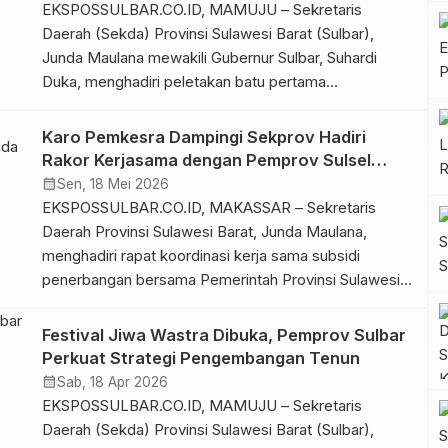
Junda Maulana, […]
EKSPOSSULBAR.CO.ID, MAMUJU – Sekretaris
Daerah (Sekda) Provinsi Sulawesi Barat (Sulbar),
Junda Maulana mewakili Gubernur Sulbar, Suhardi
Duka, menghadiri peletakan batu pertama
pembangunan Kantor Satuan Patroli Jalan Raya (Sat
PJR) Direktorat Lalu Lintas (Ditlantas) Polda Sulbar,
Karo Pemkesra Dampingi Sekprov Hadiri
Selasa, 19 Mei 2026. Bangunan tersebut dibangun
Rakor Kerjasama dengan Pemprov Sulsel
dekat jalan trans Sulawesi, tepatnya di Lingkungan
pada Sektor Penerbangan
calendar_month
Sen, 18 Mei 2026
Lengke, Kelurahan Bebanga, Kecamatan Kalukku,
EKSPOSSULBAR.CO.ID, MAKASSAR – Sekretaris
Kabupaten […]
Daerah Provinsi Sulawesi Barat, Junda Maulana,
menghadiri rapat koordinasi kerja sama subsidi
penerbangan bersama Pemerintah Provinsi Sulawesi
Selatan yang digelar di Ruang Rapat Sekretaris
Provinsi Sulsel, Senin (18/5/2026). Dalam kegiatan
Festival Jiwa Wastra Dibuka, Pemprov Sulbar
tersebut, Sekda Sulbar didampingi Kepala Biro
Perkuat Strategi Pengembangan Tenun
Pemerintahan dan Kesejahteraan Rakyat (Pemkesra)
calendar_month
Sab, 18 Apr 2026
Setda Provinsi Sulbar, Murdanil, serta Kepala Badan
EKSPOSSULBAR.CO.ID, MAMUJU – Sekretaris
Pengelola Keuangan Daerah […]
Daerah (Sekda) Provinsi Sulawesi Barat (Sulbar),