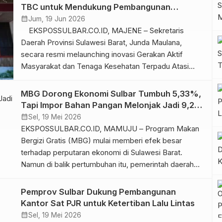
2026. Kegiatan yang berlangsung khidmat tersebut
TBC untuk Mendukung Pembangunan
menjadi bagian dari rangkaian peringatan Hari
Kesehatan
calendar_month
Jum, 19 Jun 2026
Bhayangkara yang puncaknya akan dilaksanakan pada
EKSPOSSULBAR.CO.ID, MAJENE – Sekretaris
[…]
Daerah Provinsi Sulawesi Barat, Junda Maulana,
secara resmi melaunching inovasi Gerakan Aktif
Masyarakat dan Tenaga Kesehatan Terpadu Atasi
TBC (GARATTA TBC) yang dirangkaikan dengan
pelantikan Tim GARATTA TBC Desa Bonde, Desa
MBG Dorong Ekonomi Sulbar Tumbuh 5,33%,
Bonde Utara, dan Desa Palipi Soreang, Kecamatan
Tapi Impor Bahan Pangan Melonjak Jadi 9,23
Pamboang, Kabupaten Majene, Jumat (19/6/2026).
Persen
calendar_month
Sel, 19 Mei 2026
Peluncuran program tersebut menjadi bagian dari […]
EKSPOSSULBAR.CO.ID, MAMUJU – Program Makan
Bergizi Gratis (MBG) mulai memberi efek besar
terhadap perputaran ekonomi di Sulawesi Barat.
Namun di balik pertumbuhan itu, pemerintah daerah
masih memiliki pekerjaan rumah karena bahan baku
pangan masih banyak didatangkan dari luar daerah.
Pemprov Sulbar Dukung Pembangunan
Hal itu mengemuka dalam konsultasi Tim Sekretariat
Kantor Sat PJR untuk Ketertiban Lalu Lintas
Satgas MBG yang dipimpin Sekretaris Daerah Sulbar,
calendar_month
Sel, 19 Mei 2026