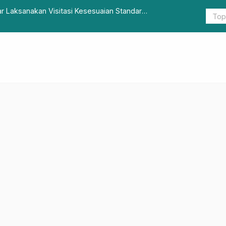
r Tradisional Mamuju, Pantau Stabiltas Harga dan Bantu
Dispora Sul