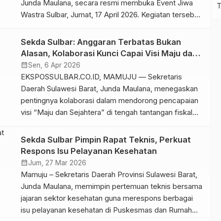
Junda Maulana, secara resmi membuka Event Jiwa
Wastra Sulbar, Jumat, 17 April 2026. Kegiatan tersebut
dihadiri sebagai bentuk dukungan Pemerintah Provinsi
(Pemprov) terhadap pengembangan dan promosi
Sekda Sulbar: Anggaran Terbatas Bukan
kain tenun sebagai komoditas unggulan daerah. Junda
Alasan, Kolaborasi Kunci Capai Visi Maju dan
Maulana menyampaikan bahwa wastra atau kain tenun
Sejahtera
calendar_month
Sen, 6 Apr 2026
merupakan hasil karya tangan manusia […]
EKSPOSSULBAR.CO.ID, MAMUJU — Sekretaris
Daerah Sulawesi Barat, Junda Maulana, menegaskan
pentingnya kolaborasi dalam mendorong pencapaian
visi “Maju dan Sejahtera” di tengah tantangan fiskal
yang dihadapi daerah. Hal itu disampaikan Junda saat
memimpin Apel Virtual lingkup Pemerintah Provinsi
Sekda Sulbar Pimpin Rapat Teknis, Perkuat
Sulawesi Barat, Senin 6 April 2026. Dalam arahannya,
Respons Isu Pelayanan Kesehatan
Junda menyebut sejumlah target pembangunan harus
calendar_month
Jum, 27 Mar 2026
terus dikejar. Di antaranya […]
Mamuju – Sekretaris Daerah Provinsi Sulawesi Barat,
Junda Maulana, memimpin pertemuan teknis bersama
jajaran sektor kesehatan guna merespons berbagai
isu pelayanan kesehatan di Puskesmas dan Rumah