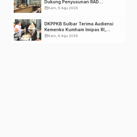
Dukung Penyusunan RAD
TPB/SDGs Sulawesi Barat
calendar_month
Kam, 6 Agu 2026
DKPPKB Sulbar Terima Audiensi
Kemenko Kumham Imipas RI,
Perkuat Pelayanan Kesehatan bagi
calendar_month
Kam, 6 Agu 2026
Kelompok Rentan