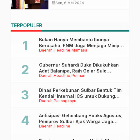
Sosialisasi UU Desa
calendar_month
Sen, 6 Mei 2024
TERPOPULER
Bukan Hanya Membantu Ibunya
Berusaha, PNM Juga Menjaga Mimpi
Daerah
Headline
Mamasa
Anaknya Untuk Menggapai Cita-Cita
Gubernur Suhardi Duka Dikukuhkan
Adat Balanipa, Raih Gelar Sulo
Daerah
Headline
Polman
Tappidena
Dinas Perkebunan Sulbar Bentuk Tim
Kendali Internal ICS untuk Dukung
Daerah
Pasangkayu
Sertifikasi ISPO Pekebun di
Pasangkayu
Antisipasi Gelombang Hoaks Agustus,
Pemprov Sulbar Ajak Warga Jaga
Daerah
Headline
Ruang Digital