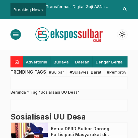
donesia Siap Berjuang
Transformasi Digital Gaji ASN :
Event Manaka
search
Breaking News
awan Argentina
BPKPD Sulbar Siapkan
Nasional Fest
Pembayaran via SP2D Online
Kolaborasi S
menu
light_mode
home
Advertorial
Budaya
Daerah
Dengar Berita
Eko
TRENDING TAGS
#Sulbar
#Sulawesi Barat
#Pemprov Sulba
Beranda
»
Tag "Sosialisasi UU Desa"
Sosialisasi UU Desa
Ketua DPRD Sulbar Dorong
Partisipasi Masyarakat di