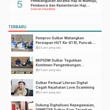
Pembangunan Asrama Haji di Mamuju,
Pemkesra dan Kementerian Haji
Daerah
Headline
Sulbar Tinjau Lokasi
TERBARU
Pemprov Sulbar Matangkan
Persiapan HUT Ke-81 RI, Puncak
Upacara di Lapangan Ahmad
calendar_month
23 jam yang lalu
Kirang
BKPSDM Sulbar Teguhkan
Komitmen Pengembangan
Kompetensi ASN melalui
calendar_month
23 jam yang lalu
Penandatanganan Perjanjian
Tugas Belajar 2026
Sulbar Perkuat Literasi Digital
Cegah Kejahatan Love Scamming
calendar_month
23 jam yang lalu
Dukung Digitalisasi Kepegawaian,
DPMPTSP Sulbar Siap Terapkan