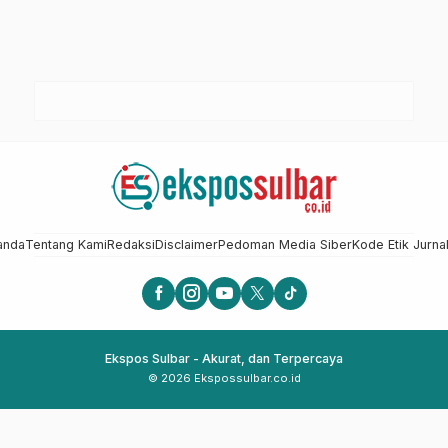
anda
Tentang Kami
Redaksi
Disclaimer
Pedoman Media Siber
Kode Etik Jurnal
Ekspos Sulbar - Akurat, dan Terpercaya
© 2026 Ekspossulbar.co.id