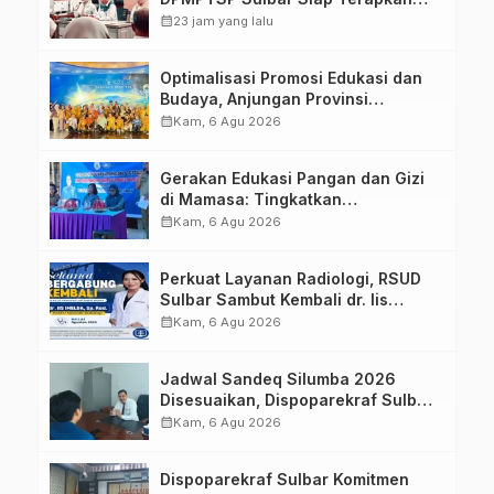
Aplikasi FLEKSI ASN
calendar_month
23 jam yang lalu
Optimalisasi Promosi Edukasi dan
Budaya, Anjungan Provinsi
Sulawesi Barat Perkuat Kolaborasi
calendar_month
Kam, 6 Agu 2026
Strategis Bersama Sky World TMII
Gerakan Edukasi Pangan dan Gizi
di Mamasa: Tingkatkan
Pengetahuan dan Keterampilan
calendar_month
Kam, 6 Agu 2026
Keluarga dalam Pemenuhan Gizi
Perkuat Layanan Radiologi, RSUD
Sulbar Sambut Kembali dr. Iis
Imelda, Sp.Rad
calendar_month
Kam, 6 Agu 2026
Jadwal Sandeq Silumba 2026
Disesuaikan, Dispoparekraf Sulbar
Pastikan Persiapan Tetap
calendar_month
Kam, 6 Agu 2026
Dimatangkan
Dispoparekraf Sulbar Komitmen